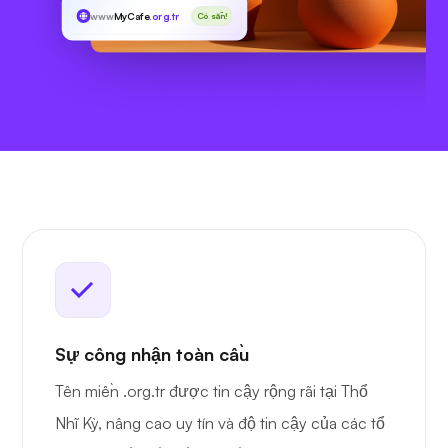
www
MyCafe
.org.tr
Có sẵn!
Sự công nhận toàn cầu
Tên miền .org.tr được tin cậy rộng rãi tại Thổ
Nhĩ Kỳ, nâng cao uy tín và độ tin cậy của các tổ