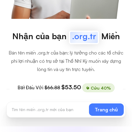
Nhận của bạn
.org.tr
Miền
Bán tên miền .org.tr của bạn: lý tưởng cho các tổ chức
phi lợi nhuận có trụ sở tại Thổ Nhĩ Kỳ muốn xây dựng
lòng tin và uy tín trực tuyến.
$53.50
Bắt Đầu Với
$66.88
Cứu 40%
Trang chủ