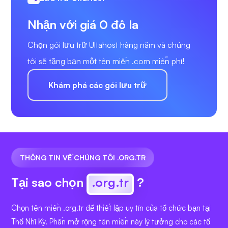
Nhận với giá 0 đô la
Chọn gói lưu trữ Ultahost hàng năm và chúng
tôi sẽ tặng bạn một tên miền .com miễn phí!
Khám phá các gói lưu trữ
THÔNG TIN VỀ CHÚNG TÔI .ORG.TR
Tại sao chọn
.org.tr
?
Chọn tên miền .org.tr để thiết lập uy tín của tổ chức bạn tại
Thổ Nhĩ Kỳ. Phần mở rộng tên miền này lý tưởng cho các tổ