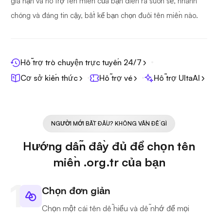
gia hạn và hỗ trợ tên miền của bạn diễn ra suôn sẻ, nhanh
chóng và đáng tin cậy, bất kể bạn chọn đuôi tên miền nào.
Hỗ trợ trò chuyện trực tuyến 24/7
Cơ sở kiến thức
Hỗ trợ vé
Hỗ trợ UltaAI
NGƯỜI MỚI BẮT ĐẦU? KHÔNG VẤN ĐỀ GÌ
Hướng dẫn đầy đủ để chọn tên
miền .org.tr của bạn
Chọn đơn giản
Chọn một cái tên dễ hiểu và dễ nhớ để mọi