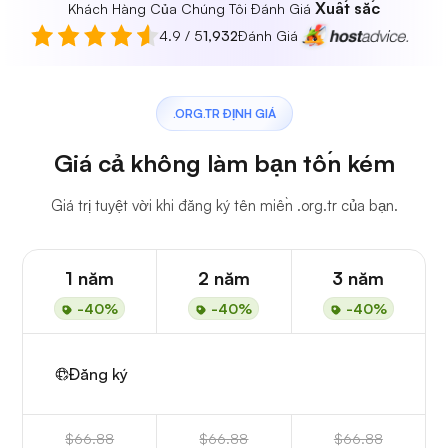
Xuất sắc
Khách Hàng Của Chúng Tôi Đánh Giá
4.9 / 5
1,932
Đánh Giá
.ORG.TR ĐỊNH GIÁ
Giá cả không làm bạn tốn kém
Giá trị tuyệt vời khi đăng ký tên miền .org.tr của bạn.
1 năm
2 năm
3 năm
-40%
-40%
-40%
Đăng ký
$66.88
$66.88
$66.88