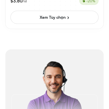
$3.80
/vì
-20%
Xem Tùy chọn