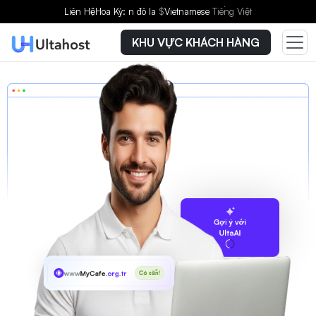
Liên Hệ
Hoa Kỳ: n đô la
$
Vietnamese
Tiếng Việt
KHU VỰC KHÁCH HÀNG
Gợi ý với
UltaAI
www
MyCafe
.org.tr
Có sẵn!