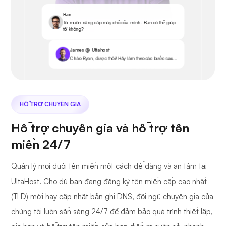
Bạn
Tôi muốn nâng cấp máy chủ của mình. Bạn có thể giúp
tôi không?
James @ Ultahost
Chào Ryan, được thôi! Hãy làm theo các bước sau...
HỖ TRỢ CHUYÊN GIA
Hỗ trợ chuyên gia và hỗ trợ tên
miền 24/7
Quản lý mọi đuôi tên miền một cách dễ dàng và an tâm tại
UltaHost. Cho dù bạn đang đăng ký tên miền cấp cao nhất
(TLD) mới hay cập nhật bản ghi DNS, đội ngũ chuyên gia của
chúng tôi luôn sẵn sàng 24/7 để đảm bảo quá trình thiết lập,