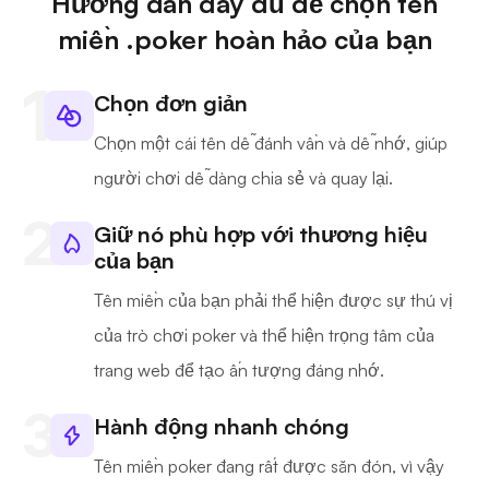
Hướng dẫn đầy đủ để chọn tên
miền .poker hoàn hảo của bạn
Chọn đơn giản
Chọn một cái tên dễ đánh vần và dễ nhớ, giúp
người chơi dễ dàng chia sẻ và quay lại.
Giữ nó phù hợp với thương hiệu
của bạn
Tên miền của bạn phải thể hiện được sự thú vị
của trò chơi poker và thể hiện trọng tâm của
trang web để tạo ấn tượng đáng nhớ.
Hành động nhanh chóng
Tên miền poker đang rất được săn đón, vì vậy