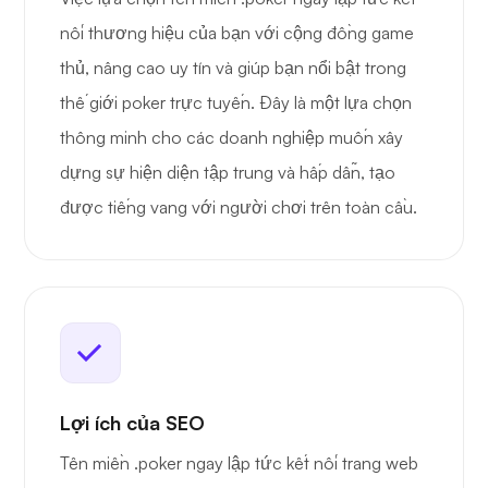
nối thương hiệu của bạn với cộng đồng game
thủ, nâng cao uy tín và giúp bạn nổi bật trong
thế giới poker trực tuyến. Đây là một lựa chọn
thông minh cho các doanh nghiệp muốn xây
dựng sự hiện diện tập trung và hấp dẫn, tạo
được tiếng vang với người chơi trên toàn cầu.
Lợi ích của SEO
Tên miền .poker ngay lập tức kết nối trang web