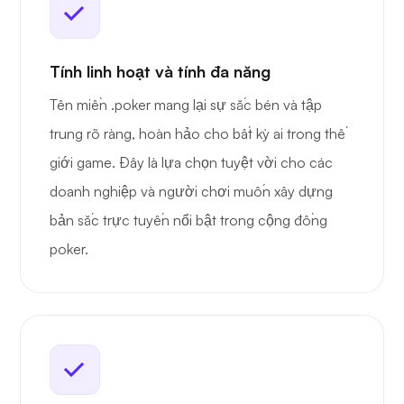
Tính linh hoạt và tính đa năng
Tên miền .poker mang lại sự sắc bén và tập
trung rõ ràng, hoàn hảo cho bất kỳ ai trong thế
giới game. Đây là lựa chọn tuyệt vời cho các
doanh nghiệp và người chơi muốn xây dựng
bản sắc trực tuyến nổi bật trong cộng đồng
poker.