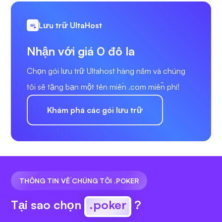
Lưu trữ UltaHost
Nhận với giá 0 đô la
Chọn gói lưu trữ Ultahost hàng năm và chúng
tôi sẽ tặng bạn một tên miền .com miễn phí!
Khám phá các gói lưu trữ
THÔNG TIN VỀ CHÚNG TÔI .POKER
Tại sao chọn
.poker
?