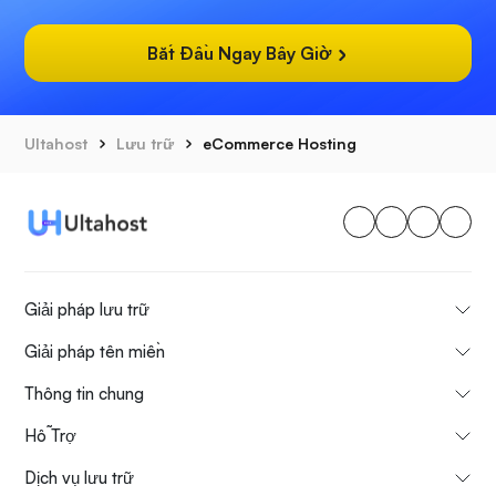
Bắt Đầu Ngay Bây Giờ
Ultahost
Lưu trữ
eCommerce Hosting
Giải pháp lưu trữ
Giải pháp tên miền
Thông tin chung
Hỗ Trợ
Dịch vụ lưu trữ