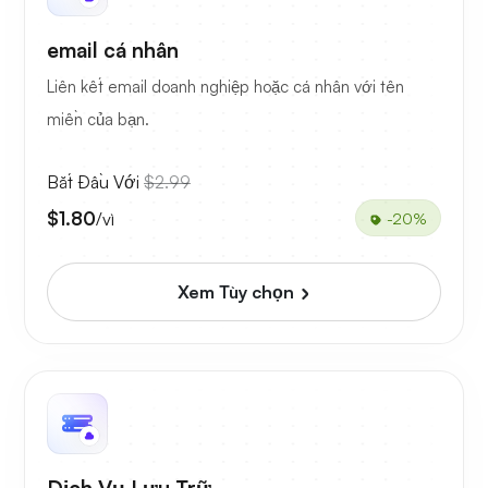
email cá nhân
Liên kết email doanh nghiệp hoặc cá nhân với tên
miền của bạn.
Bắt Đầu Với
$2.99
$1.80
/vì
-20%
Xem Tùy chọn