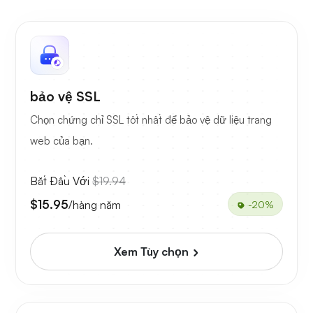
bảo vệ SSL
Chọn chứng chỉ SSL tốt nhất để bảo vệ dữ liệu trang
web của bạn.
Bắt Đầu Với
$19.94
$15.95
/hàng năm
-20%
Xem Tùy chọn