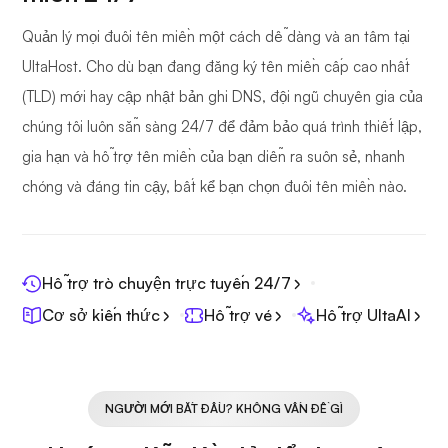
Quản lý mọi đuôi tên miền một cách dễ dàng và an tâm tại
UltaHost. Cho dù bạn đang đăng ký tên miền cấp cao nhất
(TLD) mới hay cập nhật bản ghi DNS, đội ngũ chuyên gia của
chúng tôi luôn sẵn sàng 24/7 để đảm bảo quá trình thiết lập,
gia hạn và hỗ trợ tên miền của bạn diễn ra suôn sẻ, nhanh
chóng và đáng tin cậy, bất kể bạn chọn đuôi tên miền nào.
Hỗ trợ trò chuyện trực tuyến 24/7
Cơ sở kiến thức
Hỗ trợ vé
Hỗ trợ UltaAI
NGƯỜI MỚI BẮT ĐẦU? KHÔNG VẤN ĐỀ GÌ