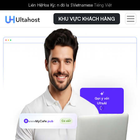
Liên Hệ
Hoa Kỳ: n đô la
$
Vietnamese
Tiếng Việt
KHU VỰC KHÁCH HÀNG
Gợi ý với
UltaAI
www
MyCafe
.pub
Có sẵn!