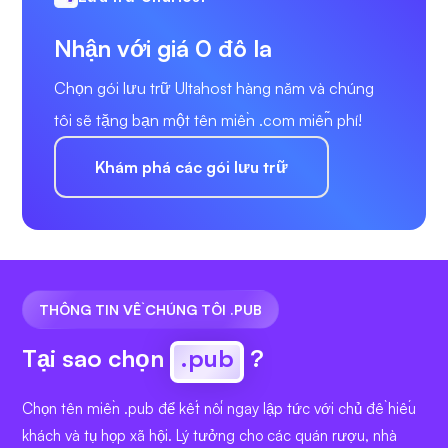
Nhận với giá 0 đô la
Chọn gói lưu trữ Ultahost hàng năm và chúng
tôi sẽ tặng bạn một tên miền .com miễn phí!
Khám phá các gói lưu trữ
THÔNG TIN VỀ CHÚNG TÔI .PUB
Tại sao chọn
.pub
?
Chọn tên miền .pub để kết nối ngay lập tức với chủ đề hiếu
khách và tụ họp xã hội. Lý tưởng cho các quán rượu, nhà