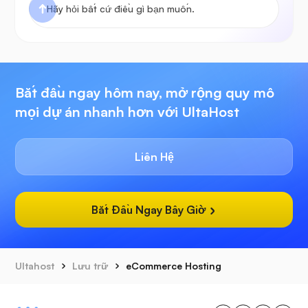
Bắt đầu ngay hôm nay, mở rộng quy mô
mọi dự án nhanh hơn với UltaHost
Liên Hệ
Bắt Đầu Ngay Bây Giờ
Ultahost
Lưu trữ
eCommerce Hosting