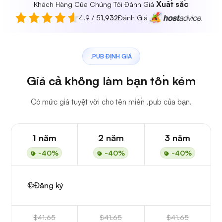
Xuất sắc
Khách Hàng Của Chúng Tôi Đánh Giá
4.9 / 5
1,932
Đánh Giá
.PUB ĐỊNH GIÁ
Giá cả không làm bạn tốn kém
Có mức giá tuyệt vời cho tên miền .pub của bạn.
1 năm
2 năm
3 năm
-40%
-40%
-40%
Đăng ký
$41.65
$41.65
$41.65