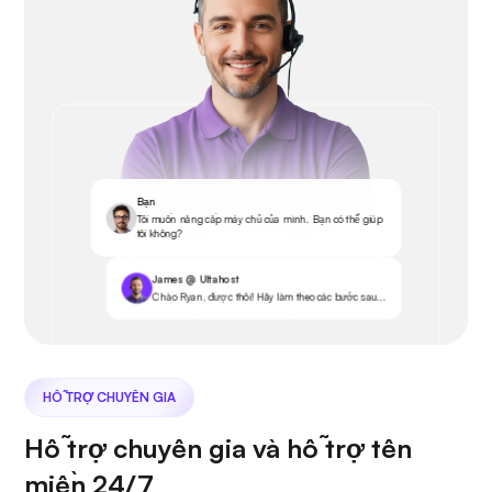
Bạn
Tôi muốn nâng cấp máy chủ của mình. Bạn có thể giúp
tôi không?
James @ Ultahost
Chào Ryan, được thôi! Hãy làm theo các bước sau...
HỖ TRỢ CHUYÊN GIA
Hỗ trợ chuyên gia và hỗ trợ tên
miền 24/7