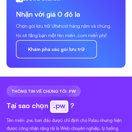
Nhận với giá 0 đô la
Chọn gói lưu trữ Ultahost hàng năm và chúng
tôi sẽ tặng bạn một tên miền .com miễn phí!
Khám phá các gói lưu trữ
THÔNG TIN VỀ CHÚNG TÔI .PW
Tại sao chọn
.pw
?
Tên miền .pw, ban đầu được chỉ định cho Palau nhưng hiện
được công nhận rộng rãi là Web chuyên nghiệp, lý tưởng