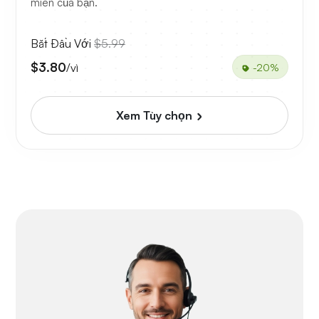
miền của bạn.
Bắt Đầu Với
$5.99
$3.80
/vì
-20%
Xem Tùy chọn