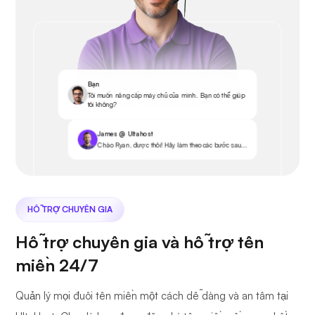
Bạn
Tôi muốn nâng cấp máy chủ của mình. Bạn có thể giúp
tôi không?
James @ Ultahost
Chào Ryan, được thôi! Hãy làm theo các bước sau...
HỖ TRỢ CHUYÊN GIA
Hỗ trợ chuyên gia và hỗ trợ tên
miền 24/7
Quản lý mọi đuôi tên miền một cách dễ dàng và an tâm tại