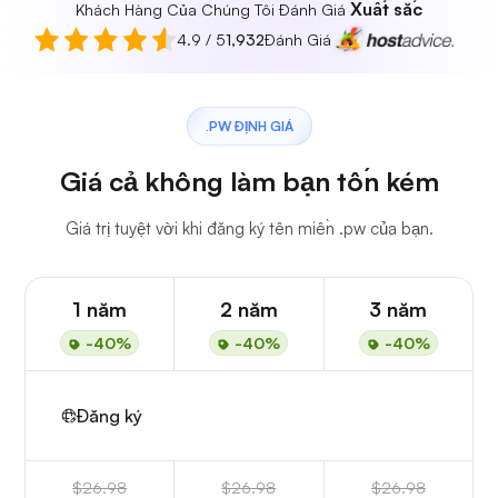
Xuất sắc
Khách Hàng Của Chúng Tôi Đánh Giá
4.9 / 5
1,932
Đánh Giá
.PW ĐỊNH GIÁ
Giá cả không làm bạn tốn kém
Giá trị tuyệt vời khi đăng ký tên miền .pw của bạn.
1 năm
2 năm
3 năm
-40%
-40%
-40%
Đăng ký
$26.98
$26.98
$26.98