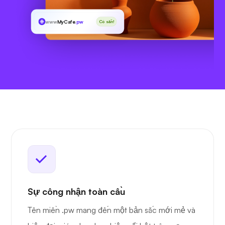
www
MyCafe
.pw
Có sẵn!
Sự công nhận toàn cầu
Tên miền .pw mang đến một bản sắc mới mẻ và