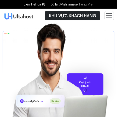
Liên Hệ
Hoa Kỳ: n đô la
$
Vietnamese
Tiếng Việt
KHU VỰC KHÁCH HÀNG
Gợi ý với
UltaAI
www
MyCafe
.pw
Có sẵn!