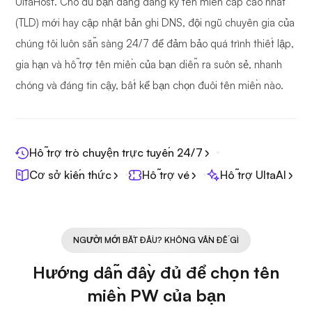
UltaHost. Cho dù bạn đang đăng ký tên miền cấp cao nhất
(TLD) mới hay cập nhật bản ghi DNS, đội ngũ chuyên gia của
chúng tôi luôn sẵn sàng 24/7 để đảm bảo quá trình thiết lập,
gia hạn và hỗ trợ tên miền của bạn diễn ra suôn sẻ, nhanh
chóng và đáng tin cậy, bất kể bạn chọn đuôi tên miền nào.
Hỗ trợ trò chuyện trực tuyến 24/7
Cơ sở kiến thức
Hỗ trợ vé
Hỗ trợ UltaAI
NGƯỜI MỚI BẮT ĐẦU? KHÔNG VẤN ĐỀ GÌ
Hướng dẫn đầy đủ để chọn tên
miền PW của bạn