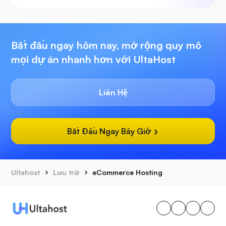
Bắt đầu ngay hôm nay, mở rộng quy mô
mọi dự án nhanh hơn với UltaHost
Liên Hệ
Bắt Đầu Ngay Bây Giờ
Ultahost
Lưu trữ
eCommerce Hosting