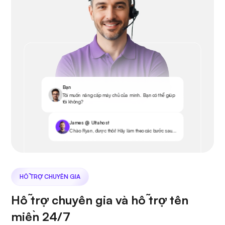
Bạn
Tôi muốn nâng cấp máy chủ của mình. Bạn có thể giúp
tôi không?
James @ Ultahost
Chào Ryan, được thôi! Hãy làm theo các bước sau...
HỖ TRỢ CHUYÊN GIA
Hỗ trợ chuyên gia và hỗ trợ tên
miền 24/7