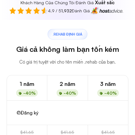
Xuất sắc
Khách Hàng Của Chúng Tôi Đánh Giá
4.9 / 5
1,932
Đánh Giá
.REHAB ĐỊNH GIÁ
Giá cả không làm bạn tốn kém
Có giá trị tuyệt vời cho tên miền .rehab của bạn.
1 năm
2 năm
3 năm
-40%
-40%
-40%
Đăng ký
$41.65
$41.65
$41.65