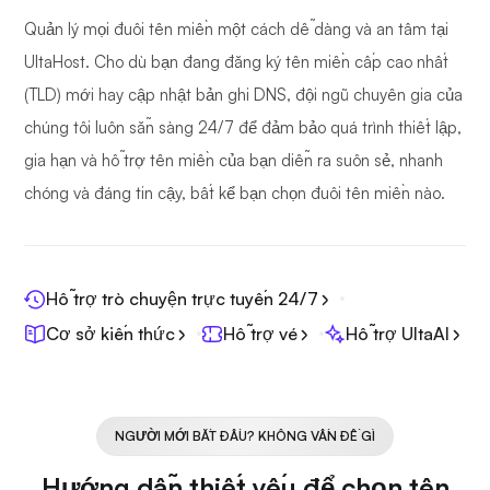
Quản lý mọi đuôi tên miền một cách dễ dàng và an tâm tại
UltaHost. Cho dù bạn đang đăng ký tên miền cấp cao nhất
(TLD) mới hay cập nhật bản ghi DNS, đội ngũ chuyên gia của
chúng tôi luôn sẵn sàng 24/7 để đảm bảo quá trình thiết lập,
gia hạn và hỗ trợ tên miền của bạn diễn ra suôn sẻ, nhanh
chóng và đáng tin cậy, bất kể bạn chọn đuôi tên miền nào.
Hỗ trợ trò chuyện trực tuyến 24/7
Cơ sở kiến thức
Hỗ trợ vé
Hỗ trợ UltaAI
NGƯỜI MỚI BẮT ĐẦU? KHÔNG VẤN ĐỀ GÌ
Hướng dẫn thiết yếu để chọn tên