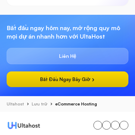
Bắt đầu ngay hôm nay, mở rộng quy mô
mọi dự án nhanh hơn với UltaHost
Liên Hệ
Bắt Đầu Ngay Bây Giờ
Ultahost
Lưu trữ
eCommerce Hosting