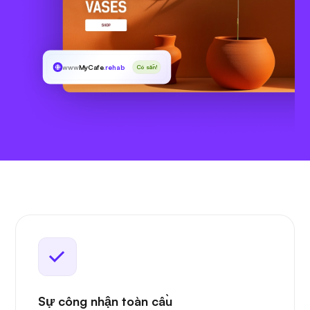
www
MyCafe
.rehab
Có sẵn!
Sự công nhận toàn cầu