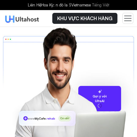
Liên Hệ
Hoa Kỳ: n đô la
$
Vietnamese
Tiếng Việt
KHU VỰC KHÁCH HÀNG
Gợi ý với
UltaAI
www
MyCafe
.rehab
Có sẵn!