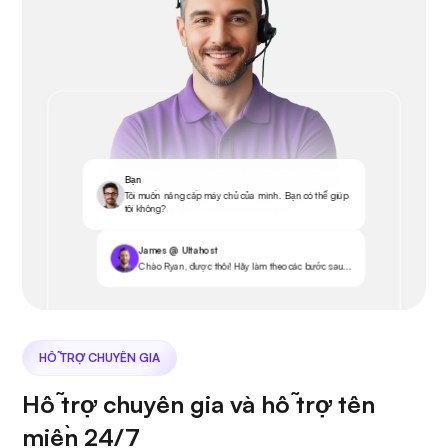
Bạn
Tôi muốn nâng cấp máy chủ của mình. Bạn có thể giúp
tôi không?
James @ Ultahost
Chào Ryan, được thôi! Hãy làm theo các bước sau...
HỖ TRỢ CHUYÊN GIA
Hỗ trợ chuyên gia và hỗ trợ tên
miền 24/7