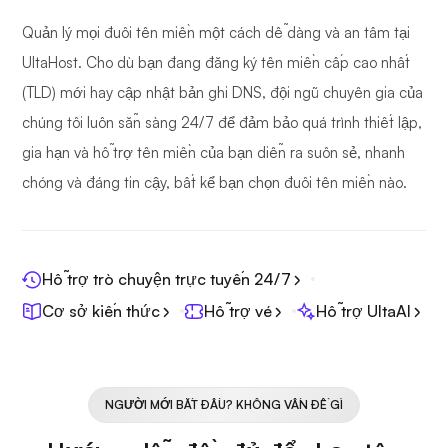
Quản lý mọi đuôi tên miền một cách dễ dàng và an tâm tại
UltaHost. Cho dù bạn đang đăng ký tên miền cấp cao nhất
(TLD) mới hay cập nhật bản ghi DNS, đội ngũ chuyên gia của
chúng tôi luôn sẵn sàng 24/7 để đảm bảo quá trình thiết lập,
gia hạn và hỗ trợ tên miền của bạn diễn ra suôn sẻ, nhanh
chóng và đáng tin cậy, bất kể bạn chọn đuôi tên miền nào.
Hỗ trợ trò chuyện trực tuyến 24/7
Cơ sở kiến thức
Hỗ trợ vé
Hỗ trợ UltaAI
NGƯỜI MỚI BẮT ĐẦU? KHÔNG VẤN ĐỀ GÌ