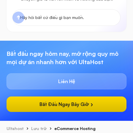
Bắt đầu ngay hôm nay, mở rộng quy mô
mọi dự án nhanh hơn với UltaHost
Liên Hệ
Bắt Đầu Ngay Bây Giờ
Ultahost
Lưu trữ
eCommerce Hosting