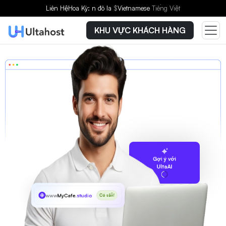
Liên Hệ
Hoa Kỳ: n đô la
$
Vietnamese
Tiếng Việt
KHU VỰC KHÁCH HÀNG
Gợi ý với
UltaAI
www
MyCafe
.studio
Có sẵn!