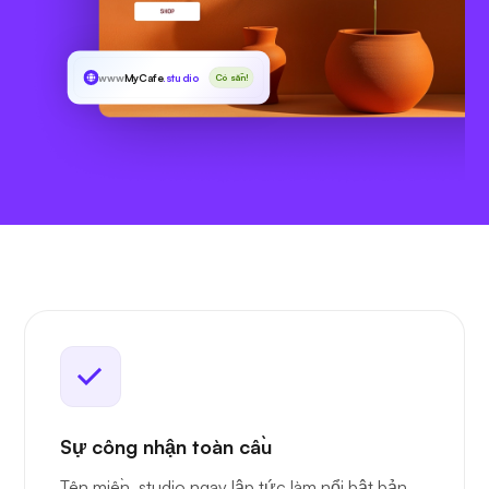
www
MyCafe
.studio
Có sẵn!
Sự công nhận toàn cầu
Tên miền .studio ngay lập tức làm nổi bật bản