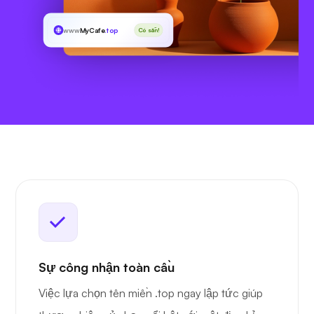
www
MyCafe
.top
Có sẵn!
Sự công nhận toàn cầu
Việc lựa chọn tên miền .top ngay lập tức giúp