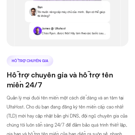
Bạn
Tôi muốn nâng cấp máy chủ của mình. Bạn có thể giúp
tôi không?
James @ Ultahost
Chào Ryan, được thôi! Hãy làm theo các bước sau...
HỖ TRỢ CHUYÊN GIA
Hỗ trợ chuyên gia và hỗ trợ tên
miền 24/7
Quản lý mọi đuôi tên miền một cách dễ dàng và an tâm tại
UltaHost. Cho dù bạn đang đăng ký tên miền cấp cao nhất
(TLD) mới hay cập nhật bản ghi DNS, đội ngũ chuyên gia của
chúng tôi luôn sẵn sàng 24/7 để đảm bảo quá trình thiết lập,
gia hạn và hỗ trợ tên miền của bạn diễn ra suôn sẻ, nhanh