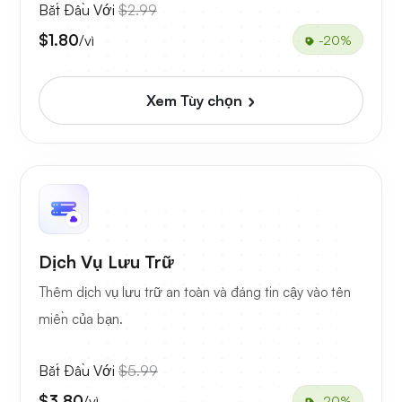
Bắt Đầu Với
$2.99
$1.80
/vì
-20%
Xem Tùy chọn
Dịch Vụ Lưu Trữ
Thêm dịch vụ lưu trữ an toàn và đáng tin cậy vào tên
miền của bạn.
Bắt Đầu Với
$5.99
$3.80
/vì
-20%