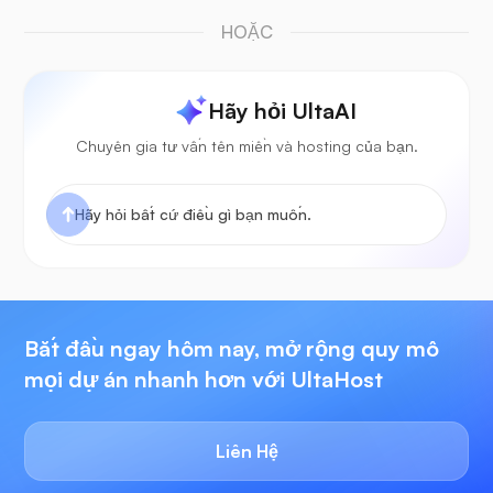
HOẶC
Hãy hỏi UltaAI
Chuyên gia tư vấn tên miền và hosting của bạn.
Bắt đầu ngay hôm nay, mở rộng quy mô
mọi dự án nhanh hơn với UltaHost
Liên Hệ