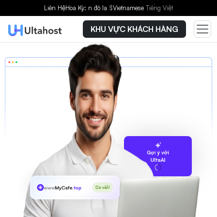
Liên Hệ
Hoa Kỳ: n đô la
$
Vietnamese
Tiếng Việt
KHU VỰC KHÁCH HÀNG
Gợi ý với
UltaAI
www
MyCafe
.top
Có sẵn!