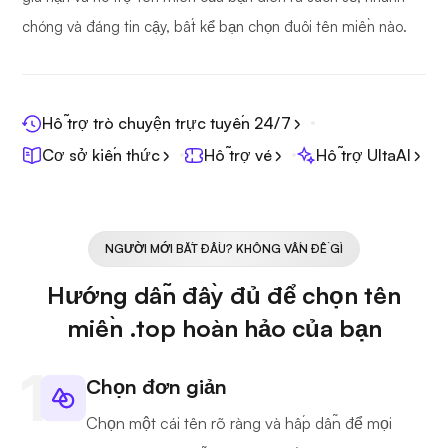
chóng và đáng tin cậy, bất kể bạn chọn đuôi tên miền nào.
Hỗ trợ trò chuyện trực tuyến 24/7
Cơ sở kiến thức
Hỗ trợ vé
Hỗ trợ UltaAI
NGƯỜI MỚI BẮT ĐẦU? KHÔNG VẤN ĐỀ GÌ
Hướng dẫn đầy đủ để chọn tên
miền .top hoàn hảo của bạn
Chọn đơn giản
Chọn một cái tên rõ ràng và hấp dẫn để mọi