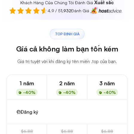
Xuất sắc
Khách Hàng Của Chúng Tôi Đánh Giá
4.9 / 5
1,932
Đánh Giá
.TOP ĐỊNH GIÁ
Giá cả không làm bạn tốn kém
Giá trị tuyệt vời khi đăng ký tên miền .top của bạn.
1 năm
2 năm
3 năm
-40%
-40%
-40%
Đăng ký
$6.88
$6.88
$6.88