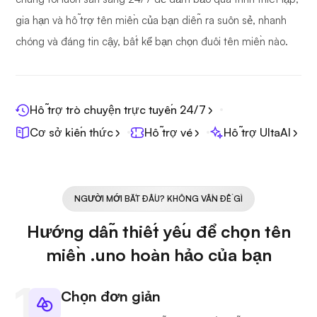
gia hạn và hỗ trợ tên miền của bạn diễn ra suôn sẻ, nhanh
chóng và đáng tin cậy, bất kể bạn chọn đuôi tên miền nào.
Hỗ trợ trò chuyện trực tuyến 24/7
Cơ sở kiến thức
Hỗ trợ vé
Hỗ trợ UltaAI
NGƯỜI MỚI BẮT ĐẦU? KHÔNG VẤN ĐỀ GÌ
Hướng dẫn thiết yếu để chọn tên
miền .uno hoàn hảo của bạn
Chọn đơn giản