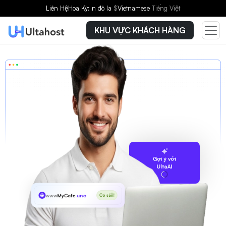
Liên Hệ
Hoa Kỳ: n đô la
$
Vietnamese
Tiếng Việt
KHU VỰC KHÁCH HÀNG
Gợi ý với
UltaAI
www
MyCafe
.uno
Có sẵn!