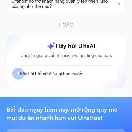
Ultahost hỗ trợ khách hàng quản lý tên miền .uno
của họ như thế nào?
HOẶC
Hãy hỏi UltaAI
Chuyên gia tư vấn tên miền và hosting của bạn.
Bắt đầu ngay hôm nay, mở rộng quy mô
mọi dự án nhanh hơn với UltaHost