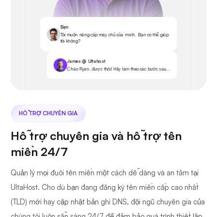
Bạn
Tôi muốn nâng cấp máy chủ của mình. Bạn có thể giúp
tôi không?
James @ Ultahost
Chào Ryan, được thôi! Hãy làm theo các bước sau...
HỖ TRỢ CHUYÊN GIA
Hỗ trợ chuyên gia và hỗ trợ tên
miền 24/7
Quản lý mọi đuôi tên miền một cách dễ dàng và an tâm tại
UltaHost. Cho dù bạn đang đăng ký tên miền cấp cao nhất
(TLD) mới hay cập nhật bản ghi DNS, đội ngũ chuyên gia của
chúng tôi luôn sẵn sàng 24/7 để đảm bảo quá trình thiết lập,