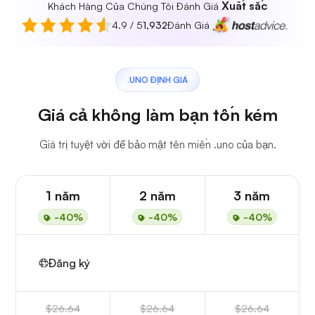
Xuất sắc
Khách Hàng Của Chúng Tôi Đánh Giá
4.9 / 5
1,932
Đánh Giá
.UNO ĐỊNH GIÁ
Giá cả không làm bạn tốn kém
Giá trị tuyệt vời để bảo mật tên miền .uno của bạn.
1 năm
2 năm
3 năm
-40%
-40%
-40%
Đăng ký
$26.64
$26.64
$26.64