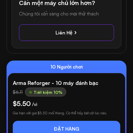
Cần một máy chủ lớn hơn?
Chúng tôi sẵn sàng cho mọi thử thách
Liên Hệ
10 Người chơi
Arma Reforger - 10 máy đánh bạc
$6.11
Tiết kiệm 10%
$5.50
/vì
Gia hạn với giá
$5.50
mỗi tháng. Có thể hủy bất cứ lúc nào.
ĐẶT HÀNG