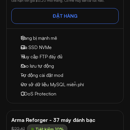
Gia hạn với giá
$13.20
mỗi tháng. Có thể hủy bất cứ lúc nào.
ĐẶT HÀNG
Trang bị mạnh mẽ
Đĩa SSD NVMe
Truy cập FTP đầy đủ
Sao lưu tự động
Tự động cài đặt mod
Cơ sở dữ liệu MySQL miễn phí
DDoS Protection
Arma Reforger - 37 máy đánh bạc
$22.61
Tiết kiệm 10%