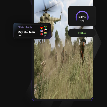
24ms
Ping
Siêu nhanh
Máy chủ toàn
Chơi
cầu