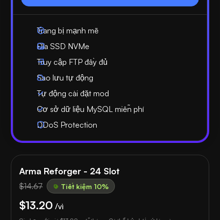
Trang bị mạnh mẽ
Đĩa SSD NVMe
Truy cập FTP đầy đủ
Sao lưu tự động
Tự động cài đặt mod
Cơ sở dữ liệu MySQL miễn phí
DDoS Protection
Arma Reforger - 24 Slot
$14.67
Tiết kiệm 10%
$13.20
/vì