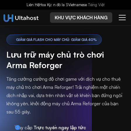
Liên Hệ
Hoa Kỳ: n đô la
$
Vietnamese
Tiếng Việt
KHU VỰC KHÁCH HÀNG
GIẢM GIÁ FLASH CHO MÁY CHỦ: GIẢM GIÁ 40%
Lưu trữ máy chủ trò chơi
Arma Reforger
Tăng cường cường độ chơi game với dịch vụ cho thuê
máy chủ trò chơi Arma Reforger! Trải nghiệm một chiến
dịch nhập vai, dựa trên nhân vật sẽ khiến bạn đứng ngồi
không yên. khởi động máy chủ Arma Reforger của bạn
sau 55 giây.
Truy cập
Trực tuyến ngay lập tức