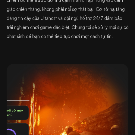
chiếm ưu thế trước đối thủ cạnh tranh. Tập trung vào cảm
giác chiến thắng, không phải nỗi sợ thất bại. Cơ sở hạ tầng
đáng tin cậy của Ultahost và đội ngũ hỗ trợ 24/7 đảm bảo
trải nghiệm chơi game đặc biệt. Chúng tôi sẽ xử lý mọi sự cố
phát sinh để bạn có thể tiếp tục chơi một cách tự tin.
 kết nối với máy
chủ