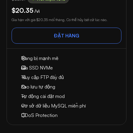
$20.35
/vì
Gia hạn với giá
$20.35
mỗi tháng. Có thể hủy bất cứ lúc nào.
ĐẶT HÀNG
Trang bị mạnh mẽ
Đĩa SSD NVMe
Truy cập FTP đầy đủ
Sao lưu tự động
Tự động cài đặt mod
Cơ sở dữ liệu MySQL miễn phí
DDoS Protection