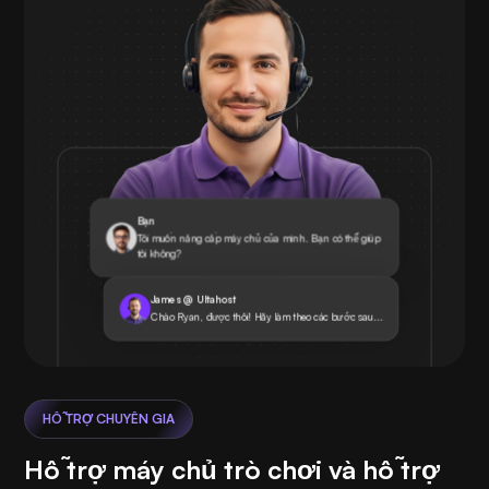
Bạn
Tôi muốn nâng cấp máy chủ của mình. Bạn có thể giúp
tôi không?
James @ Ultahost
Chào Ryan, được thôi! Hãy làm theo các bước sau...
HỖ TRỢ CHUYÊN GIA
Hỗ trợ máy chủ trò chơi và hỗ trợ