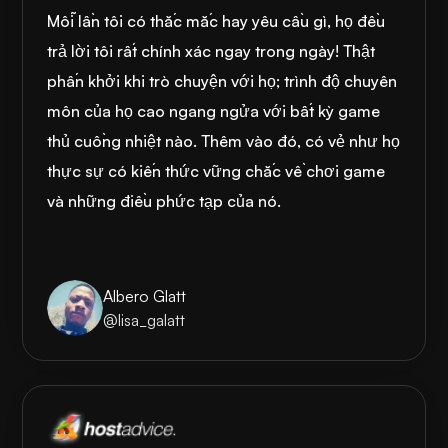
Mỗi lần tôi có thắc mắc hay yêu cầu gì, họ đều
trả lời tôi rất chính xác ngay trong ngày! Thật
phấn khởi khi trò chuyện với họ; trình độ chuyên
môn của họ cao ngang ngửa với bất kỳ game
thủ cuồng nhiệt nào. Thêm vào đó, có vẻ như họ
thực sự có kiến thức vững chắc về chơi game
và những điều phức tạp của nó.
Albero Glatt
@lisa_galatt