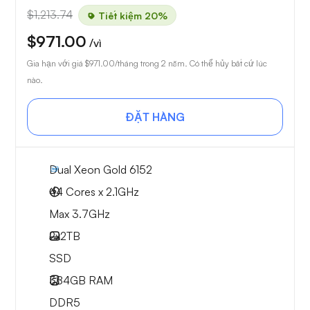
$1,213.74
Tiết kiệm 20%
$971.00
/vì
Gia hạn với giá
$971.00
/tháng trong 2 năm. Có thể hủy bất cứ lúc
nào.
ĐẶT HÀNG
Dual Xeon Gold 6152
44 Cores x 2.1GHz
Max 3.7GHz
2x
2TB
SSD
384GB
RAM
DDR5