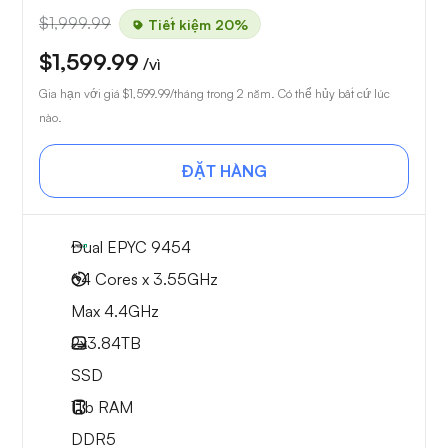
$1,999.99
Tiết kiệm 20%
$1,599.99
/vì
Gia hạn với giá
$1,599.99
/tháng trong 2 năm. Có thể hủy bất cứ lúc
nào.
ĐẶT HÀNG
Dual EPYC 9454
64 Cores x 3.55GHz
Max 4.4GHz
2x
3.84TB
SSD
1Tb
RAM
DDR5