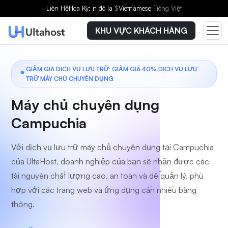
Chọn gói dịch vụ
Liên Hệ
Hoa Kỳ: n đô la
$
Vietnamese
Tiếng Việt
KHU VỰC KHÁCH HÀNG
GIẢM GIÁ DỊCH VỤ LƯU TRỮ: GIẢM GIÁ 40% DỊCH VỤ LƯU
TRỮ MÁY CHỦ CHUYÊN DỤNG
Máy chủ chuyên dụng
Campuchia
Với dịch vụ lưu trữ máy chủ chuyên dụng tại Campuchia
của UltaHost, doanh nghiệp của bạn sẽ nhận được các
tài nguyên chất lượng cao, an toàn và dễ quản lý, phù
hợp với các trang web và ứng dụng cần nhiều băng
thông.