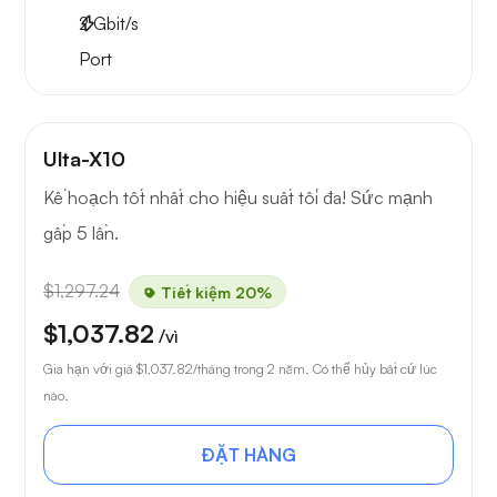
2
Gbit/s
Port
Ulta-X10
Kế hoạch tốt nhất cho hiệu suất tối đa! Sức mạnh
gấp 5 lần.
$1,297.24
Tiết kiệm 20%
$1,037.82
/vì
Gia hạn với giá
$1,037.82
/tháng trong 2 năm. Có thể hủy bất cứ lúc
nào.
ĐẶT HÀNG