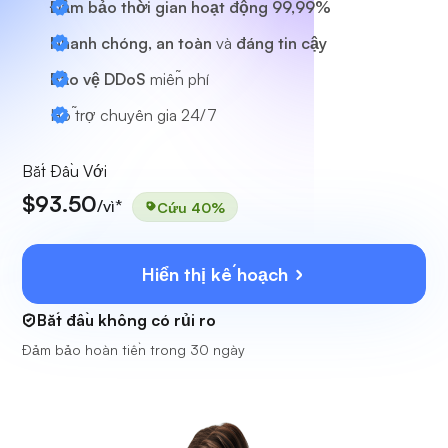
Đảm bảo thời gian hoạt động 99,99%
Nhanh chóng, an toàn
và
đáng tin cậy
Bảo vệ DDoS
miễn phí
Hỗ trợ chuyên gia
24/7
Bắt Đầu Với
$93.50
/vì*
Cứu 40%
Hiển thị kế hoạch
Bắt đầu không có rủi ro
Đảm bảo hoàn tiền trong 30 ngày