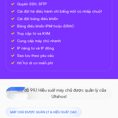
Quyền SSH, SFTP
Cài đặt hệ điều hành chỉ bằng một cú nhấp chuột
Cài đặt bảng điều khiển
Bảng điều khiển IPMI hoặc iDRAC
Truy cập từ xa KVM
Cung cấp máy chủ nhanh
IP riêng tư và IP động
Sao lưu theo yêu cầu
Hỗ trợ di cư miễn phí
Được
quản lý
bởi
Ultahost
Tốc độ
99.1
MÁY CHỦ ĐƯỢC QUẢN LÝ & HIỆU SUẤT CAO