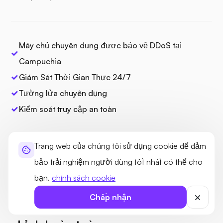
Máy chủ chuyên dụng được bảo vệ DDoS tại
Campuchia
Giám Sát Thời Gian Thực 24/7
Tường lửa chuyên dụng
Kiểm soát truy cập an toàn
bộ vi xử lý
Intel Xeon E3 / Core i7
Kho
Thay đổi
Trang web của chúng tôi sử dụng cookie để đảm
Ổ cứng SSD NVMe 100GB
bảo trải nghiệm người dùng tốt nhất có thể cho
RAM
6GB DDR5
bạn.
chính sách cookie
TÙY CHỈNH
Bộ xử lý đồ họa
Chấp nhận
Ổ cứng SSD NVMe 100GB
Máy chủ chuyên dụng có thể tùy