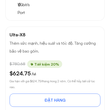
1
Gbit/s
Port
Ulta-X8
Thêm sức mạnh, hiệu suất và tốc độ. Tăng cường
bảo vệ bao gồm.
$780.68
Tiết kiệm 20%
$624.75
/vì
Gia hạn với giá
$624.75
/tháng trong 2 năm. Có thể hủy bất cứ lúc
nào.
ĐẶT HÀNG