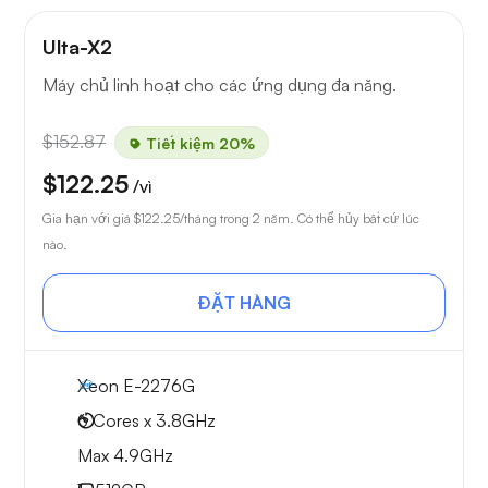
Ulta-X2
Máy chủ linh hoạt cho các ứng dụng đa năng.
$152.87
Tiết kiệm 20%
$122.25
/vì
Gia hạn với giá
$122.25
/tháng trong 2 năm. Có thể hủy bất cứ lúc
nào.
ĐẶT HÀNG
Xeon E-2276G
6 Cores x 3.8GHz
Max 4.9GHz