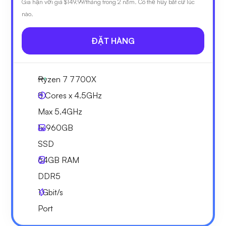
Gia hạn với giá
$149.99
/tháng trong 2 năm. Có thể hủy bất cứ lúc
nào.
ĐẶT HÀNG
Ryzen 7 7700X
8 Cores x 4.5GHz
Max 5.4GHz
1x
960GB
SSD
64GB
RAM
DDR5
1
Gbit/s
Port