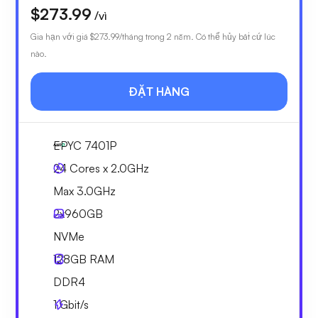
$273.99
/vì
Gia hạn với giá
$273.99
/tháng trong 2 năm. Có thể hủy bất cứ lúc
nào.
ĐẶT HÀNG
EPYC 7401P
24 Cores x 2.0GHz
Max 3.0GHz
2x
960GB
NVMe
128GB
RAM
DDR4
1
Gbit/s