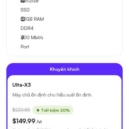
1x
512GB
SSD
32GB
RAM
DDR4
300
Mbit/s
Port
Khuyến khích
Ulta-X3
Máy chủ ổn định cho hiệu suất ổn định.
$220.85
Tiết kiệm 20%
$149.99
/vì