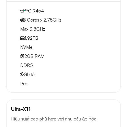
EPYC 9454
48 Cores x 2.75GHz
Max 3.8GHz
2x
1.92TB
NVMe
512GB
RAM
DDR5
2
Gbit/s
Port
Ulta-X11
Hiệu suất cao phù hợp với nhu cầu ảo hóa.