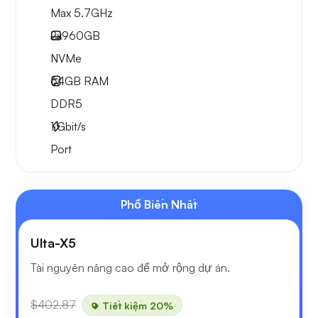
Max 5.7GHz
2x
960GB
NVMe
64GB
RAM
DDR5
1
Gbit/s
Port
Phổ Biến Nhất
Ulta-X5
Tài nguyên nâng cao để mở rộng dự án.
$402.87
Tiết kiệm 20%