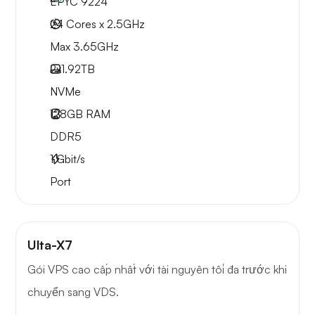
EPYC 9224
24 Cores x 2.5GHz
Max 3.65GHz
2x
1.92TB
NVMe
128GB
RAM
DDR5
1
Gbit/s
Port
Ulta-X7
Gói VPS cao cấp nhất với tài nguyên tối đa trước khi
chuyển sang VDS.