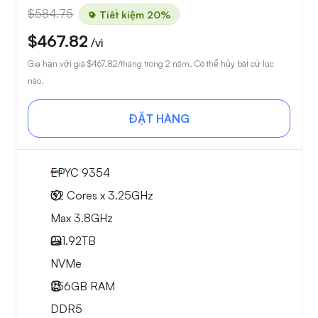
$584.75
Tiết kiệm 20%
$467.82
/vì
Gia hạn với giá
$467.82
/tháng trong 2 năm. Có thể hủy bất cứ lúc
nào.
ĐẶT HÀNG
EPYC 9354
32 Cores x 3.25GHz
Max 3.8GHz
2x
1.92TB
NVMe
256GB
RAM
DDR5