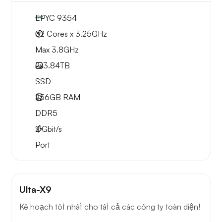
EPYC 9354
32 Cores x 3.25GHz
Max 3.8GHz
2x
3.84TB
SSD
256GB
RAM
DDR5
2
Gbit/s
Port
Ulta-X9
Kế hoạch tốt nhất cho tất cả các công ty toàn diện!