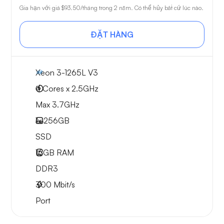
Gia hạn với giá
$93.50
/tháng trong 2 năm. Có thể hủy bất cứ lúc nào.
ĐẶT HÀNG
Xeon 3-1265L V3
4 Cores x 2.5GHz
Max 3.7GHz
1x
256GB
SSD
16GB
RAM
DDR3
300
Mbit/s
Port