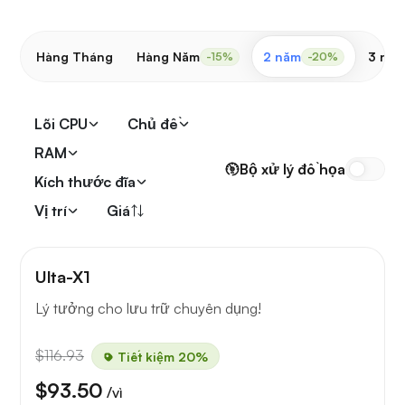
Hàng Tháng
Hàng Năm
2 năm
3 nă
-15%
-20%
Lõi CPU
Chủ đề
RAM
Bộ xử lý đồ họa
Kích thước đĩa
Vị trí
Giá
Ulta-X1
Lý tưởng cho lưu trữ chuyên dụng!
$116.93
Tiết kiệm 20%
$93.50
/vì