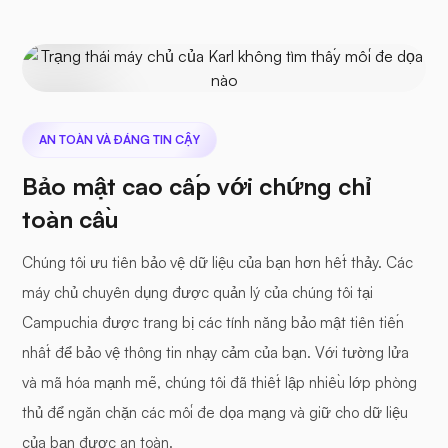
Karl
255.189.85.19
AN TOÀN VÀ ĐÁNG TIN CẬY
Được bảo vệ
Không tìm thấy
mối đe dọa nào
Bảo mật cao cấp với chứng chỉ
toàn cầu
Chúng tôi ưu tiên bảo vệ dữ liệu của bạn hơn hết thảy. Các
máy chủ chuyên dụng được quản lý của chúng tôi tại
Campuchia được trang bị các tính năng bảo mật tiên tiến
nhất để bảo vệ thông tin nhạy cảm của bạn. Với tường lửa
và mã hóa mạnh mẽ, chúng tôi đã thiết lập nhiều lớp phòng
thủ để ngăn chặn các mối đe dọa mạng và giữ cho dữ liệu
của bạn được an toàn.