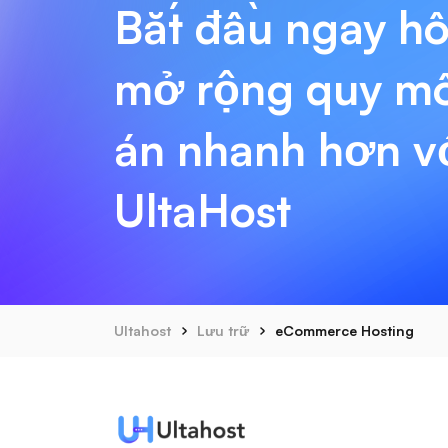
Bắt đầu ngay h
mở rộng quy m
án nhanh hơn v
UltaHost
Ultahost
Lưu trữ
eCommerce Hosting