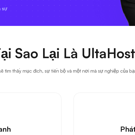
ại Sao Lại Là UltaHos
 sẽ tìm thấy mục đích, sự tiến bộ và một nơi mà sự nghiệp của bạ