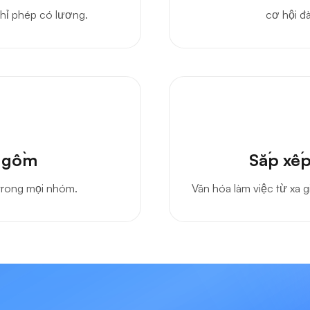
ranh
Phát
nghỉ phép có lương.
cơ hội đà
o gồm
Sắp xếp
trong mọi nhóm.
Văn hóa làm việc từ xa 