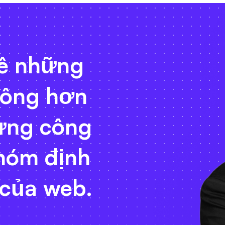
Tạ
m
với
và
Nh
n