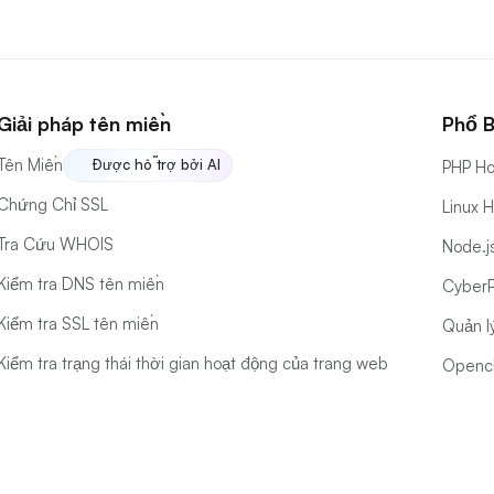
Giải pháp tên miền
Phổ B
Tên Miền
Được hỗ trợ bởi AI
PHP Ho
Chứng Chỉ SSL
Linux 
Tra Cứu WHOIS
Node.j
Kiểm tra DNS tên miền
CyberP
Kiểm tra SSL tên miền
Quản l
Kiểm tra trạng thái thời gian hoạt động của trang web
Opencl