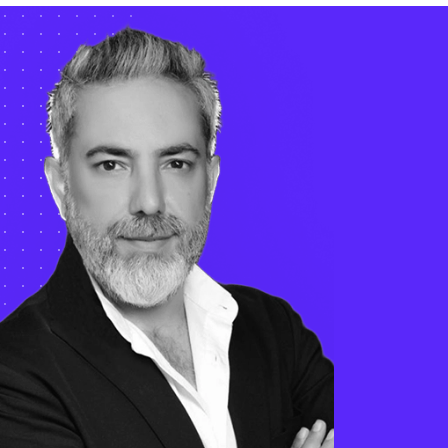
i UltaHost, chúng tôi l
ột bức tranh toàn cầ
 đủ hình dạng, màu s
 câu chuyện khác nha
ưng khi kết nối lại vớ
hau, chúng tôi tạo nê