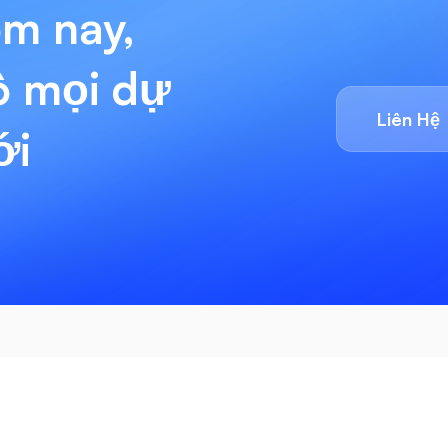
ôm nay,
ô mọi dự
Liên Hệ
ới