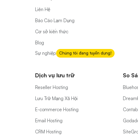
Lưu trữ Mac
Hỗ Trợ
Liên Hệ
Báo Cáo Lạm Dụng
Cơ sở kiến thức
Blog
Sự nghiệp
Chúng tôi đang tuyển dụng!
Dịch vụ lưu trữ
So Sá
Reseller Hosting
Bluehos
Lưu Trữ Mạng Xã Hội
DreamH