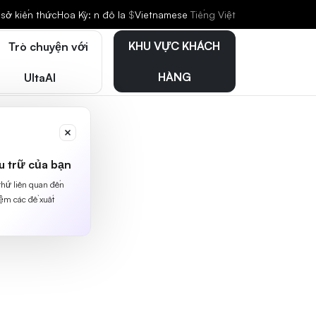
sở kiến thức
Hoa Kỳ: n đô la
$
Vietnamese
Tiếng Việt
KHU VỰC KHÁCH
Trò chuyện với
HÀNG
UltaAI
u trữ của bạn
 thứ liên quan đến
iệm các đề xuất