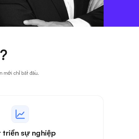
một kiệt tác.
Darina Yanakieva
Đội ngũ nhân sự
t?
n mới chỉ bắt đầu.