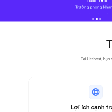
g Nhân sự
T
Tại Ultahost, bạn