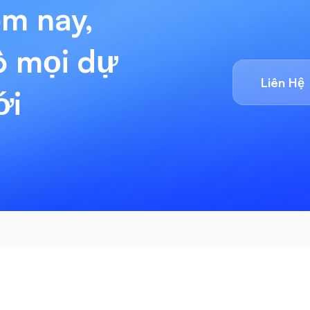
ôm nay,
ô mọi dự
Liên Hệ
ới