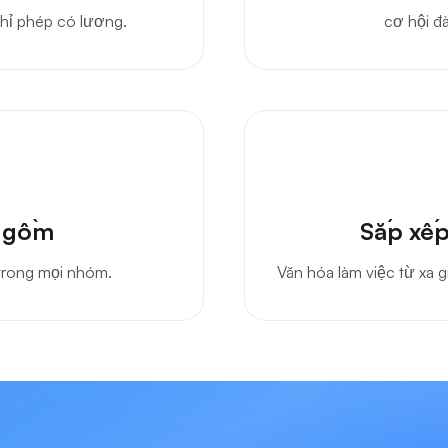
nghỉ phép có lương.
cơ hội đà
o gồm
Sắp xếp
trong mọi nhóm.
Văn hóa làm việc từ xa 