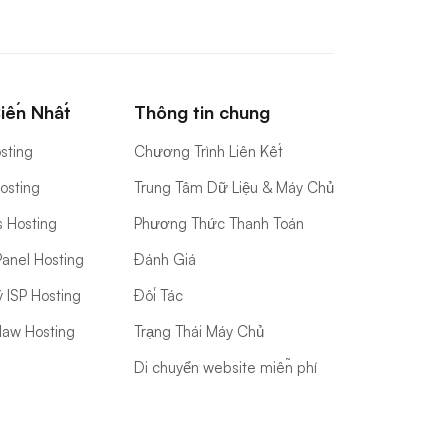
iến Nhất
Thông tin chung
sting
Chương Trình Liên Kết
Hosting
Trung Tâm Dữ Liệu & Máy Chủ
s Hosting
Phương Thức Thanh Toán
anel Hosting
Đánh Giá
ý ISP Hosting
Đối Tác
aw Hosting
Trạng Thái Máy Chủ
Di chuyển website miễn phí