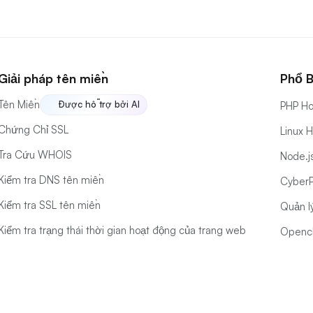
Giải pháp tên miền
Phổ B
Tên Miền
Được hỗ trợ bởi AI
PHP Ho
Chứng Chỉ SSL
Linux 
Tra Cứu WHOIS
Node.j
Kiểm tra DNS tên miền
CyberP
Kiểm tra SSL tên miền
Quản l
Kiểm tra trạng thái thời gian hoạt động của trang web
Opencl