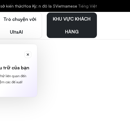
sở kiến thức
Hoa Kỳ: n đô la
$
Vietnamese
Tiếng Việt
KHU VỰC KHÁCH
Trò chuyện với
HÀNG
UltaAI
u trữ của bạn
 thứ liên quan đến
iệm các đề xuất