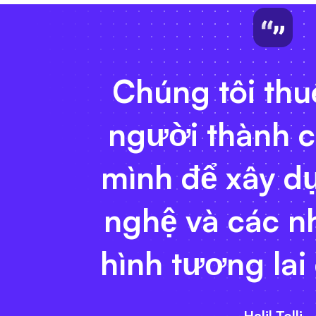
Chúng tôi th
người thành 
mình để xây d
nghệ và các n
hình tương lai
Halil Telli