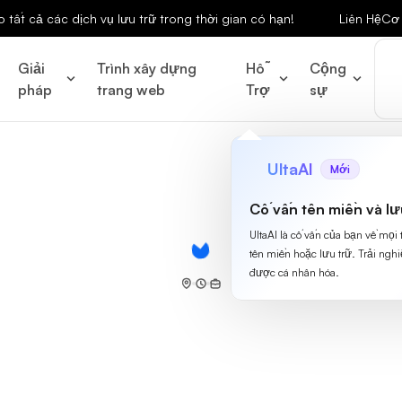
tất cả các dịch vụ lưu trữ trong thời gian có hạn!
Liên Hệ
Cơ 
Giải
Trình xây dựng
Hỗ
Cộng
pháp
trang web
Trợ
sự
UltaAI
Mới
Cố vấn tên miền và lư
UltaAI là cố vấn của bạn về mọi
tên miền hoặc lưu trữ. Trải ngh
được cá nhân hóa.