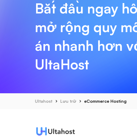
Bắt đầu ngay h
mở rộng quy m
án nhanh hơn v
UltaHost
Ultahost
Lưu trữ
eCommerce Hosting