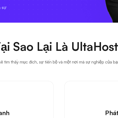
 sự
ại Sao Lại Là UltaHos
 sẽ tìm thấy mục đích, sự tiến bộ và một nơi mà sự nghiệp của bạ
ranh
Phát