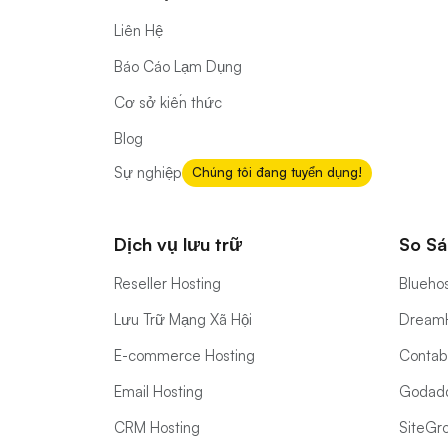
Liên Hệ
Báo Cáo Lạm Dụng
Cơ sở kiến thức
Blog
Sự nghiệp
Chúng tôi đang tuyển dụng!
Dịch vụ lưu trữ
So Sá
Reseller Hosting
Bluehos
Lưu Trữ Mạng Xã Hội
DreamH
E-commerce Hosting
Contabo
Email Hosting
Godadd
CRM Hosting
SiteGro