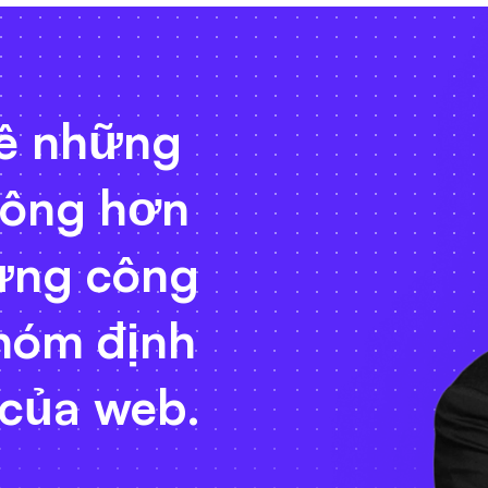
uê những
công hơn
ựng công
hóm định
 của web.