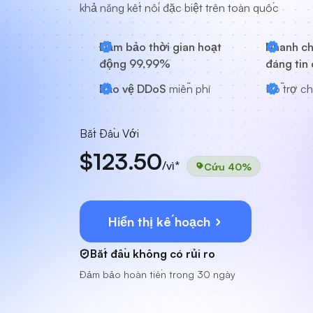
khả năng kết nối đặc biệt trên toàn quốc
Đảm bảo thời gian hoạt
Nhanh ch
động 99,99%
đáng tin 
Bảo vệ DDoS
miễn phí
Hỗ trợ ch
Bắt Đầu Với
$123.50
/vì*
Cứu 40%
Hiển thị kế hoạch
Bắt đầu không có rủi ro
Đảm bảo hoàn tiền trong 30 ngày