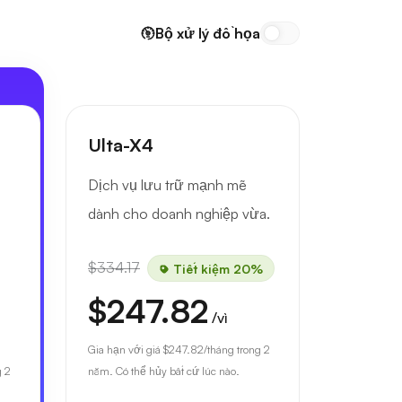
Bộ xử lý đồ họa
Ulta-X4
u
Dịch vụ lưu trữ mạnh mẽ
dành cho doanh nghiệp vừa.
$334.17
Tiết kiệm 20%
$247.82
/vì
Gia hạn với giá
$247.82
/tháng trong 2
g 2
năm. Có thể hủy bất cứ lúc nào.