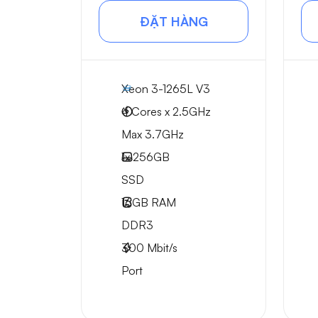
ĐẶT HÀNG
Xeon 3-1265L V3
4 Cores x 2.5GHz
Max 3.7GHz
1x
256GB
SSD
16GB
RAM
DDR3
300
Mbit/s
Port