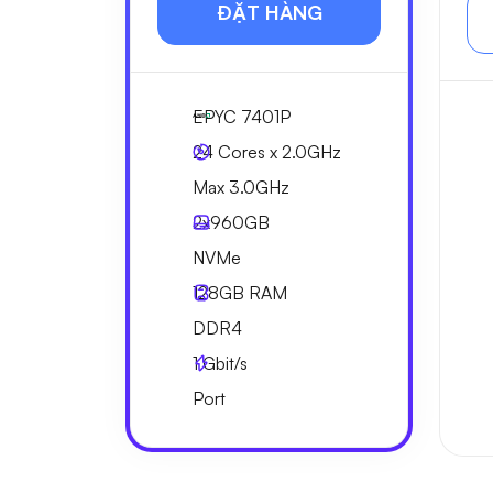
ĐẶT HÀNG
EPYC 7401P
24 Cores x 2.0GHz
Max 3.0GHz
2x
960GB
NVMe
128GB
RAM
DDR4
1
Gbit/s
Port