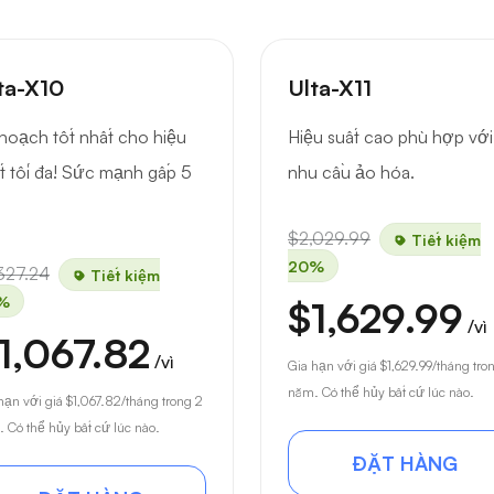
ta-X10
Ulta-X11
hoạch tốt nhất cho hiệu
Hiệu suất cao phù hợp với
t tối đa! Sức mạnh gấp 5
nhu cầu ảo hóa.
$2,029.99
Tiết kiệm
20%
327.24
Tiết kiệm
%
$1,629.99
/vì
1,067.82
/vì
Gia hạn với giá
$1,629.99
/tháng tro
năm. Có thể hủy bất cứ lúc nào.
hạn với giá
$1,067.82
/tháng trong 2
 Có thể hủy bất cứ lúc nào.
ĐẶT HÀNG