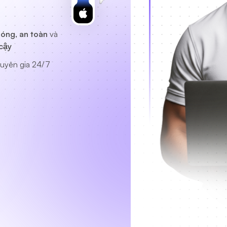
óng, an toàn
và
cậy
uyên gia
24/7