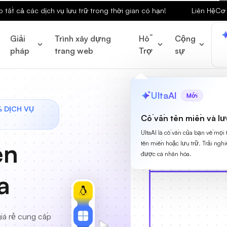
tất cả các dịch vụ lưu trữ trong thời gian có hạn!
Liên Hệ
Cơ 
Giải
Trình xây dựng
Hỗ
Cộng
pháp
trang web
Trợ
sự
UltaAI
Mới
% DỊCH VỤ
Cố vấn tên miền và lư
UltaAI là cố vấn của bạn về mọi
ên
tên miền hoặc lưu trữ. Trải ngh
được cá nhân hóa.
a
iá rẻ cung cấp