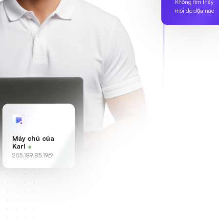
Không tìm thấy
mối đe dọa nào
Máy chủ của
Karl
255.189.85.19