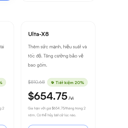
Ulta-X8
ài
Thêm sức mạnh, hiệu suất và
tốc độ. Tăng cường bảo vệ
bao gồm.
$810.68
%
Tiết kiệm 20%
$654.75
/vì
g 2
Gia hạn với giá
$654.75
/tháng trong 2
năm. Có thể hủy bất cứ lúc nào.