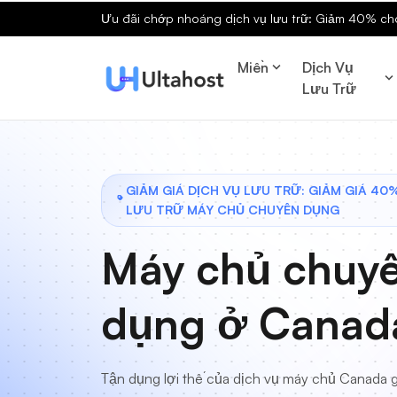
Ưu đãi chớp nhoáng dịch vụ lưu trữ: Giảm 40% cho 
Miền
Dịch Vụ
Lưu Trữ
GIẢM GIÁ DỊCH VỤ LƯU TRỮ: GIẢM GIÁ 40
LƯU TRỮ MÁY CHỦ CHUYÊN DỤNG
Máy chủ chuy
dụng ở Canad
Tận dụng lợi thế của dịch vụ máy chủ Canada g