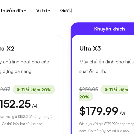
 thước đĩa
Vị trí
Giá
Khuyến khích
ta-X2
Ulta-X3
 chủ linh hoạt cho các
Máy chủ ổn định cho hiệ
 dụng đa năng.
suất ổn định.
82.87
$250.85
Tiết kiệm 20%
Tiết kiệm
20%
152.25
/vì
$179.99
/vì
hạn với giá
$152.25
/tháng trong 2
 Có thể hủy bất cứ lúc nào.
Gia hạn với giá
$179.99
/tháng tron
năm. Có thể hủy bất cứ lúc nào.