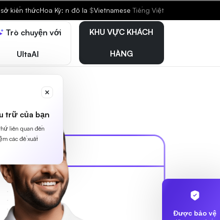
sở kiến thức
Hoa Kỳ: n đô la
$
Vietnamese
Tiếng Việt
KHU VỰC KHÁCH
Trò chuyện với
HÀNG
UltaAI
u trữ của bạn
 thứ liên quan đến
iệm các đề xuất
Được bảo vệ