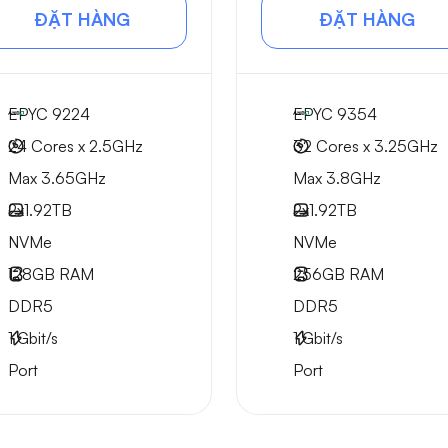
ĐẶT HÀNG
ĐẶT HÀNG
EPYC 9224
EPYC 9354
24 Cores x 2.5GHz
32 Cores x 3.25GHz
Max 3.65GHz
Max 3.8GHz
2x
1.92TB
2x
1.92TB
NVMe
NVMe
128GB
RAM
256GB
RAM
DDR5
DDR5
1
Gbit/s
1
Gbit/s
Port
Port