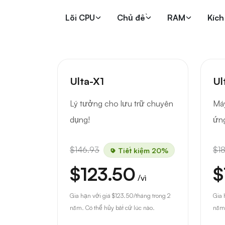
Lõi CPU
Chủ đề
RAM
Kích
Ulta-X1
Ul
Lý tưởng cho lưu trữ chuyên
Máy
dụng!
ứng
$146.93
$1
Tiết kiệm 20%
$123.50
$
/vì
Gia hạn với giá
$123.50
/tháng trong 2
Gia 
năm. Có thể hủy bất cứ lúc nào.
năm.