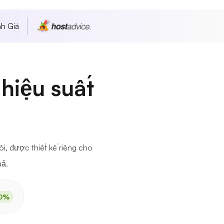
h Giá
hiệu suất
, được thiết kế riêng cho
uả.
0%