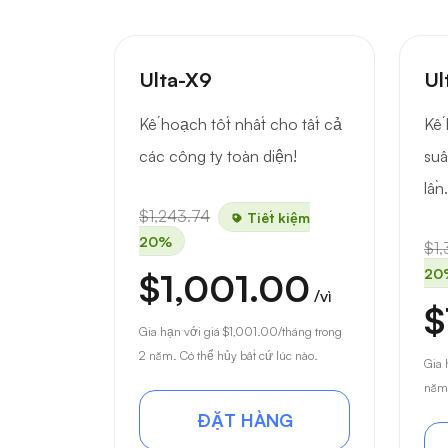
Ulta-X9
Ul
Kế hoạch tốt nhất cho tất cả
Kế 
các công ty toàn diện!
suấ
lần.
$1,243.74
Tiết kiệm
20%
$1,
20
$1,001.00
/vì
$
Gia hạn với giá
$1,001.00
/tháng trong
2 năm. Có thể hủy bất cứ lúc nào.
Gia 
năm.
ĐẶT HÀNG