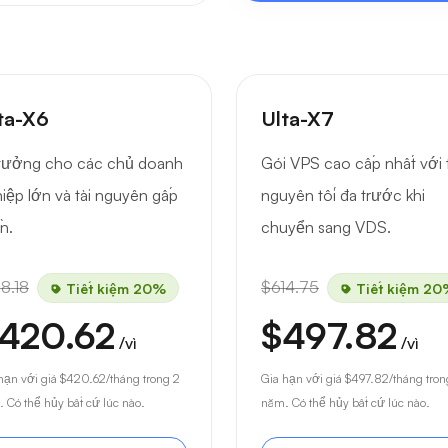
ta-X6
Ulta-X7
tưởng cho các chủ doanh
Gói VPS cao cấp nhất với t
iệp lớn và tài nguyên gấp
nguyên tối đa trước khi
ần.
chuyển sang VDS.
8.18
$614.75
Tiết kiệm 20%
Tiết kiệm 20
420.62
$497.82
/vì
/vì
hạn với giá
$420.62
/tháng trong 2
Gia hạn với giá
$497.82
/tháng tron
 Có thể hủy bất cứ lúc nào.
năm. Có thể hủy bất cứ lúc nào.