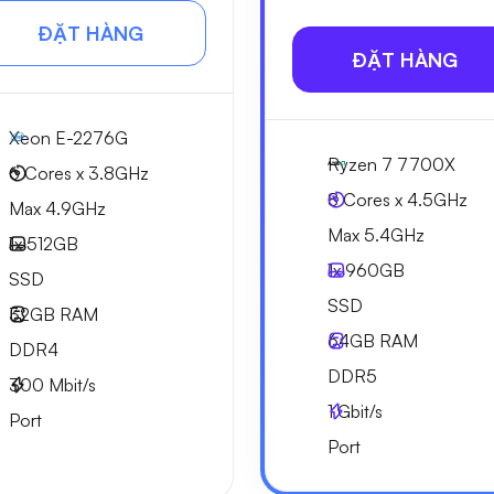
ĐẶT HÀNG
ĐẶT HÀNG
Xeon E-2276G
Ryzen 7 7700X
6 Cores x 3.8GHz
8 Cores x 4.5GHz
Max 4.9GHz
Max 5.4GHz
1x
512GB
1x
960GB
SSD
SSD
32GB
RAM
64GB
RAM
DDR4
DDR5
300
Mbit/s
1
Gbit/s
Port
Port