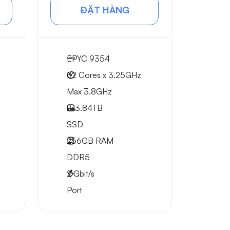
ĐẶT HÀNG
EPYC 9354
32 Cores x 3.25GHz
Max 3.8GHz
2x
3.84TB
SSD
256GB
RAM
DDR5
2
Gbit/s
Port