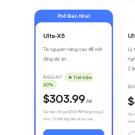
Phổ Biến Nhất
Ulta-X5
Ul
Tài nguyên nâng cao để mở
Lý 
rộng dự án.
ngh
2 l
$432.87
Tiết kiệm
20%
$51
$303.99
$
/vì
Gia hạn với giá
$303.99
/tháng trong 2
Gia 
năm. Có thể hủy bất cứ lúc nào.
năm.