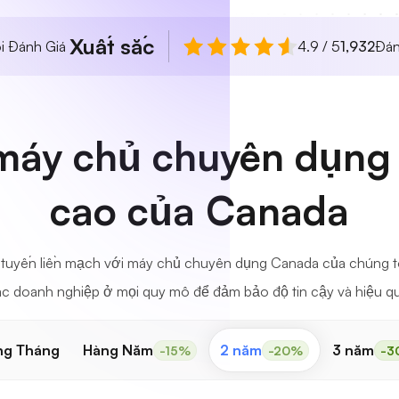
Xuất sắc
i Đánh Giá
4.9 / 5
1,932
Đán
máy chủ chuyên dụng 
cao của Canada
tuyến liền mạch với máy chủ chuyên dụng Canada của chúng tôi
c doanh nghiệp ở mọi quy mô để đảm bảo độ tin cậy và hiệu q
ng Tháng
Hàng Năm
2 năm
3 năm
-15%
-20%
-3