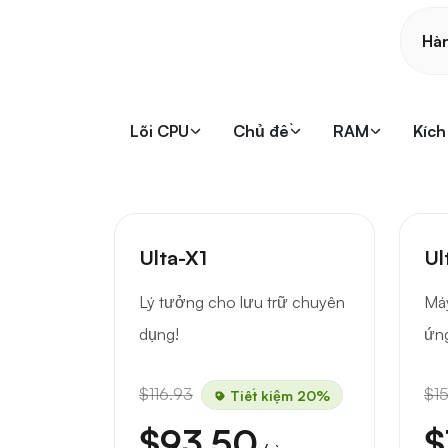
Hà
Lõi CPU
Chủ đề
RAM
Kích
Ulta-X1
Ul
Lý tưởng cho lưu trữ chuyên
Máy
dụng!
ứng
$116.93
$1
Tiết kiệm 20%
$93.50
$