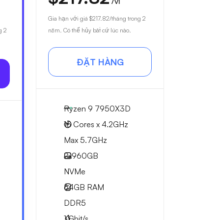
/vì
Gia hạn với giá
$217.82
/tháng trong 2
g 2
năm. Có thể hủy bất cứ lúc nào.
ĐẶT HÀNG
Ryzen 9 7950X3D
16 Cores x 4.2GHz
Max 5.7GHz
2x
960GB
NVMe
64GB
RAM
DDR5
1
Gbit/s