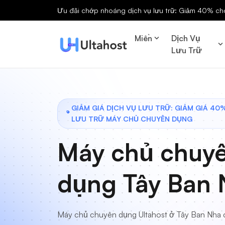
Ưu đãi chớp nhoáng dịch vụ lưu trữ: Giảm 40% cho 
Miền
Dịch Vụ
Lưu Trữ
GIẢM GIÁ DỊCH VỤ LƯU TRỮ: GIẢM GIÁ 40
LƯU TRỮ MÁY CHỦ CHUYÊN DỤNG
Máy chủ chuy
dụng Tây Ban
Máy chủ chuyên dụng Ultahost ở Tây Ban Nha 