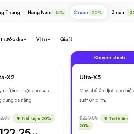
ng Tháng
Hàng Năm
2 năm
3 năm
-15%
-20%
-3
 thước đĩa
Vị trí
Giá
Khuyến khích
ta-X2
Ulta-X3
 chủ linh hoạt cho các
Máy chủ ổn định cho hiệ
 dụng đa năng.
suất ổn định.
52.87
$220.85
Tiết kiệm 20%
Tiết kiệm
20%
122.25