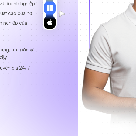
 và doanh nghiệp
suất cao của họ
h nghiệp của
óng, an toàn
và
cậy
uyên gia
24/7