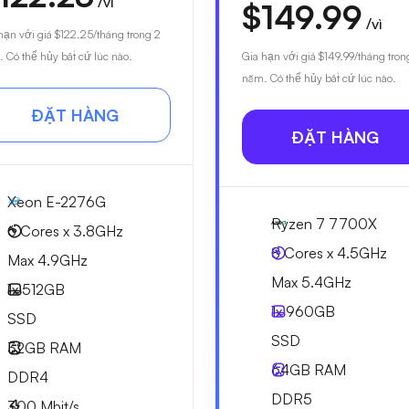
/vì
$149.99
/vì
hạn với giá
$122.25
/tháng trong 2
 Có thể hủy bất cứ lúc nào.
Gia hạn với giá
$149.99
/tháng tron
năm. Có thể hủy bất cứ lúc nào.
ĐẶT HÀNG
ĐẶT HÀNG
Xeon E-2276G
Ryzen 7 7700X
6 Cores x 3.8GHz
8 Cores x 4.5GHz
Max 4.9GHz
Max 5.4GHz
1x
512GB
1x
960GB
SSD
SSD
32GB
RAM
64GB
RAM
DDR4
DDR5
300
Mbit/s