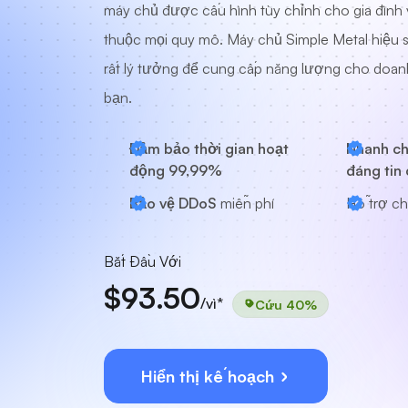
máy chủ được cấu hình tùy chỉnh cho gia đình
thuộc mọi quy mô. Máy chủ Simple Metal hiệu 
rất lý tưởng để cung cấp năng lượng cho doan
bạn.
Đảm bảo thời gian hoạt
Nhanh ch
động 99,99%
đáng tin 
Bảo vệ DDoS
miễn phí
Hỗ trợ ch
Bắt Đầu Với
$93.50
/vì*
Cứu 40%
Hiển thị kế hoạch