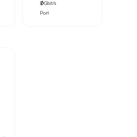
2
Gbit/s
Port