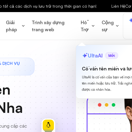
tất cả các dịch vụ lưu trữ trong thời gian có hạn!
Liên Hệ
Cơ 
Giải
Trình xây dựng
Hỗ
Cộng
pháp
trang web
Trợ
sự
UltaAI
Mới
% DỊCH VỤ
Cố vấn tên miền và lư
UltaAI là cố vấn của bạn về mọi
ên
tên miền hoặc lưu trữ. Trải ngh
được cá nhân hóa.
 Nha
cung cấp các