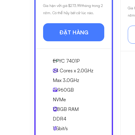
Gia hạn với giá
$273.99
/tháng trong 2
Gia 
năm. Có thể hủy bất cứ lúc nào.
năm.
ĐẶT HÀNG
EPYC 7401P
24 Cores x 2.0GHz
Max 3.0GHz
2x
960GB
NVMe
128GB
RAM
DDR4
1
Gbit/s