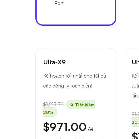
Port
Ulta-X9
Ul
Kế hoạch tốt nhất cho tất cả
Kế 
các công ty toàn diện!
suấ
lần.
$1,213.74
Tiết kiệm
20%
$1,
20
$971.00
/vì
$