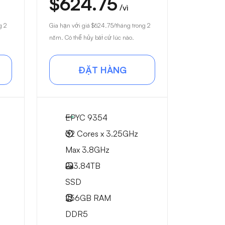
$624.75
/vì
g 2
Gia hạn với giá
$624.75
/tháng trong 2
năm. Có thể hủy bất cứ lúc nào.
ĐẶT HÀNG
EPYC 9354
32 Cores x 3.25GHz
Max 3.8GHz
2x
3.84TB
SSD
256GB
RAM
DDR5