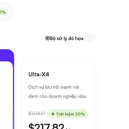
0%
Bộ xử lý đồ họa
Ulta-X4
u
Dịch vụ lưu trữ mạnh mẽ
dành cho doanh nghiệp vừa.
$304.17
Tiết kiệm 20%
$217.82