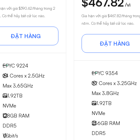
$467.82
/vì
hạn với giá
$390.62
/tháng trong 2
 Có thể hủy bất cứ lúc nào.
Gia hạn với giá
$467.82
/tháng tron
năm. Có thể hủy bất cứ lúc nào.
ĐẶT HÀNG
ĐẶT HÀNG
EPYC 9224
EPYC 9354
24 Cores x 2.5GHz
32 Cores x 3.25GHz
Max 3.65GHz
Max 3.8GHz
2x
1.92TB
2x
1.92TB
NVMe
NVMe
128GB
RAM
256GB
RAM
DDR5
DDR5
1
Gbit/s