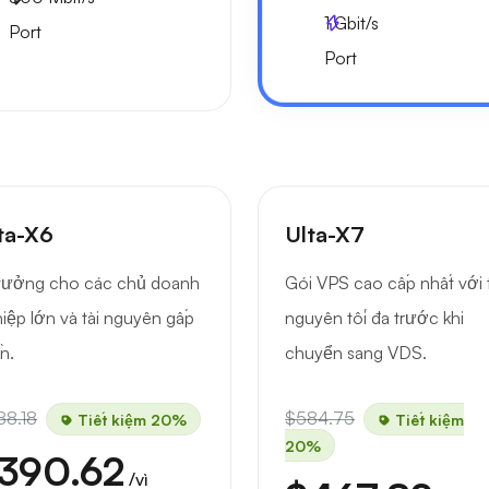
1
Gbit/s
Port
Port
ta-X6
Ulta-X7
tưởng cho các chủ doanh
Gói VPS cao cấp nhất với t
iệp lớn và tài nguyên gấp
nguyên tối đa trước khi
ần.
chuyển sang VDS.
88.18
$584.75
Tiết kiệm 20%
Tiết kiệm
20%
390.62
/vì