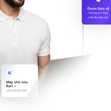
Được bảo vệ
Không tìm thấy
mối đe dọa nào
Máy chủ của
Karl
255.189.85.19