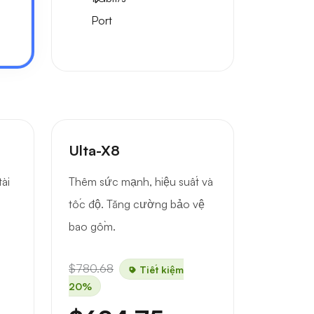
Port
Ulta-X8
ài
Thêm sức mạnh, hiệu suất và
tốc độ. Tăng cường bảo vệ
bao gồm.
$780.68
Tiết kiệm
20%