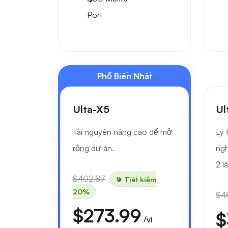
Port
Phổ Biến Nhất
Ulta-X5
Ul
Tài nguyên nâng cao để mở
Lý 
rộng dự án.
ngh
2 l
$402.87
Tiết kiệm
20%
$4
$273.99
$
/vì