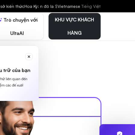
sở kiến thức
Hoa Kỳ: n đô la
$
Vietnamese
Tiếng Việt
KHU VỰC KHÁCH
Trò chuyện với
HÀNG
UltaAI
u trữ của bạn
 thứ liên quan đến
iệm các đề xuất