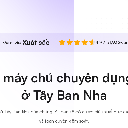
Xuất sắc
i Đánh Giá
4.9 / 5
1,932
Đán
 máy chủ chuyên dụng
ở Tây Ban Nha
ở Tây Ban Nha của chúng tôi, bạn sẽ có được hiệu suất cực ca
và toàn quyền kiểm soát.