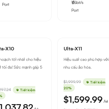
1
Gbit/s
Port
Port
ta-X10
Ulta-X11
hoạch tốt nhất cho hiệu
Hiệu suất cao phù hợp với
t tối đa! Sức mạnh gấp 5
nhu cầu ảo hóa.
$1,999.99
Tiết kiệm
20%
297.24
Tiết kiệm
%
$1,599.99
/vì
1,037.82