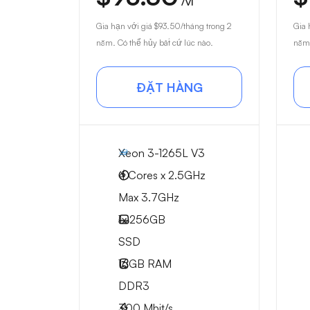
/vì
Gia hạn với giá
$93.50
/tháng trong 2
Gia 
năm. Có thể hủy bất cứ lúc nào.
năm.
ĐẶT HÀNG
Xeon 3-1265L V3
4 Cores x 2.5GHz
Max 3.7GHz
1x
256GB
SSD
16GB
RAM
DDR3
300
Mbit/s