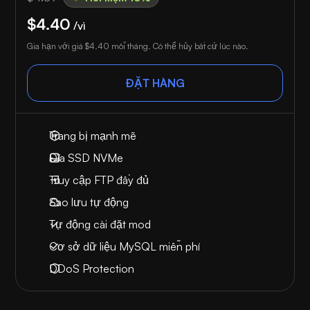
$4.40
/vì
Gia hạn với giá
$4.40
mỗi tháng. Có thể hủy bất cứ lúc nào.
ĐẶT HÀNG
Trang bị mạnh mẽ
Đĩa SSD NVMe
Truy cập FTP đầy đủ
Sao lưu tự động
Tự động cài đặt mod
Cơ sở dữ liệu MySQL miễn phí
DDoS Protection