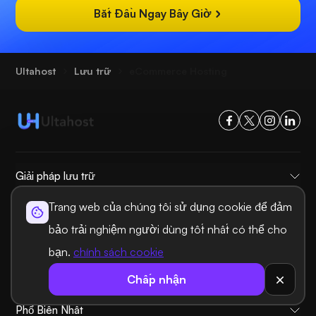
Bắt Đầu Ngay Bây Giờ
Ultahost
Lưu trữ
eCommerce Hosting
Giải pháp lưu trữ
Giải pháp tên miền
Trang web của chúng tôi sử dụng cookie để đảm
bảo trải nghiệm người dùng tốt nhất có thể cho
Thông tin chung
bạn.
chính sách cookie
Hỗ Trợ
Chấp nhận
Dịch vụ lưu trữ
Phổ Biến Nhất