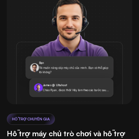
Bạn
Tôi muốn nâng cấp máy chủ của mình. Bạn có thể giúp
tôi không?
James @ Ultahost
Chào Ryan, được thôi! Hãy làm theo các bước sau...
HỖ TRỢ CHUYÊN GIA
Hỗ trợ máy chủ trò chơi và hỗ trợ