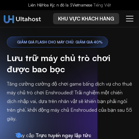
Liên Hệ
Hoa Kỳ: n đô la
$
Vietnamese
Tiếng Việt
KHU VỰC KHÁCH HÀNG
GIẢM GIÁ FLASH CHO MÁY CHỦ: GIẢM GIÁ 40%
Lưu trữ máy chủ trò chơi
được bao bọc
Tăng cường cường độ chơi game bằng dịch vụ cho thuê
máy chủ trò chơi Enshrouded! Trải nghiệm một chiến
dịch nhập vai, dựa trên nhân vật sẽ khiến bạn phải ngồi
trên ghế. khởi động máy chủ Enshrouded của bạn sau 55
giây.
Truy cập
Trực tuyến ngay lập tức