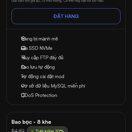
Gia hạn với giá
$2.75
mỗi tháng. Có thể hủy bất cứ lúc nào.
ĐẶT HÀNG
Trang bị mạnh mẽ
Đĩa SSD NVMe
Truy cập FTP đầy đủ
Sao lưu tự động
Tự động cài đặt mod
Cơ sở dữ liệu MySQL miễn phí
DDoS Protection
Bao bọc - 8 khe
$4.89
Tiết kiệm 10%