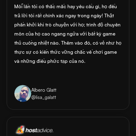
Mỗi lần tôi có thắc mắc hay yêu cầu gì, họ đều
trả lời tôi rất chính xác ngay trong ngày! Thật
phấn khởi khi trò chuyện với họ; trình độ chuyên
môn của họ cao ngang ngửa với bất kỳ game
thủ cuồng nhiệt nào. Thêm vào đó, có vẻ như họ
thực sự có kiến thức vững chắc về chơi game
và những điều phức tạp của nó.
Albero Glatt
@lisa_galatt