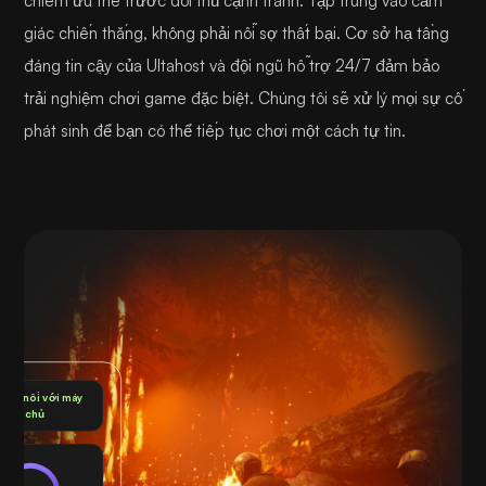
chiếm ưu thế trước đối thủ cạnh tranh. Tập trung vào cảm
giác chiến thắng, không phải nỗi sợ thất bại. Cơ sở hạ tầng
đáng tin cậy của Ultahost và đội ngũ hỗ trợ 24/7 đảm bảo
trải nghiệm chơi game đặc biệt. Chúng tôi sẽ xử lý mọi sự cố
phát sinh để bạn có thể tiếp tục chơi một cách tự tin.
 kết nối với máy
chủ