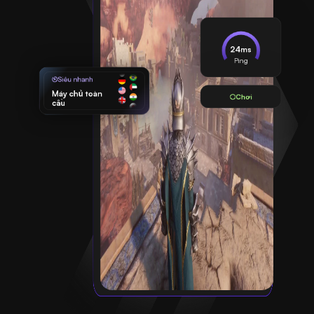
24ms
Ping
Siêu nhanh
Máy chủ toàn
Chơi
cầu