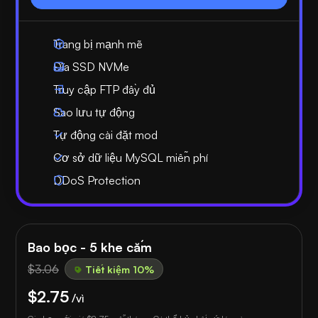
Trang bị mạnh mẽ
Đĩa SSD NVMe
Truy cập FTP đầy đủ
Sao lưu tự động
Tự động cài đặt mod
Cơ sở dữ liệu MySQL miễn phí
DDoS Protection
Bao bọc - 5 khe cắm
$3.06
Tiết kiệm 10%
$2.75
/vì