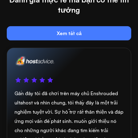
tưởng
Xem tất cả
Gần đây tôi đã chơi trên máy chủ Enshrouded
ultahost và nhìn chung, tôi thấy đây là một trải
nghiệm tuyệt vời. Sự hỗ trợ rất thân thiện và đáp
ứng mọi vấn đề phát sinh. muốn giới thiệu nó
cho những người khác đang tìm kiếm trải