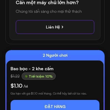
Cần một máy chủ lớn hơn?
Chúng tôi sẵn sàng cho mọi thử thách
Liên Hệ
2 Người chơi
Bao bọc - 2 khe cắm
$1.22
Tiết kiệm 10%
$1.10
/vì
Gia hạn với giá
$1.10
mỗi tháng. Có thể hủy bất cứ lúc nào.
ĐẶT HÀNG