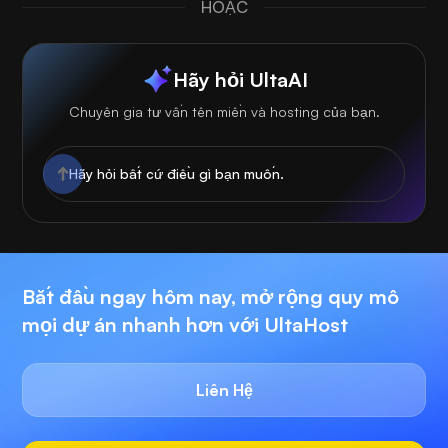
HOẶC
Hãy hỏi UltaAI
Chuyên gia tư vấn tên miền và hosting của bạn.
Bắt đầu ngay hôm nay, mở rộng quy mô
mọi dự án nhanh hơn với UltaHost
Liên Hệ