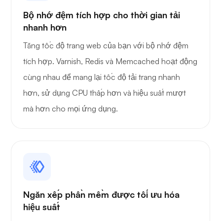
Bộ nhớ đệm tích hợp cho thời gian tải
nhanh hơn
Thắc mắc
Tăng tốc độ trang web của bạn với bộ nhớ đệm
tích hợp. Varnish, Redis và Memcached hoạt động
cùng nhau để mang lại tốc độ tải trang nhanh
hơn, sử dụng CPU thấp hơn và hiệu suất mượt
mà hơn cho mọi ứng dụng.
Playtube
Người gác cổng
Ngăn xếp phần mềm được tối ưu hóa
hiệu suất