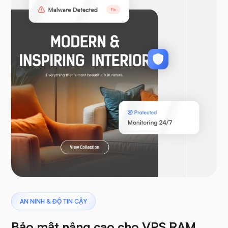
Woocommerce
Laravel
khủng long bay
AN NINH & ĐỘ TIN CẬY
Bảo mật nâng cao cho VPS RAM