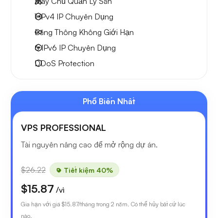
Máy Chủ Quản Lý Sẵn
1 IPv4
IP Chuyên Dụng
Băng Thông Không Giới Hạn
6 IPv6
IP Chuyên Dụng
DDoS Protection
Phổ Biến Nhất
VPS PROFESSIONAL
Tài nguyên nâng cao để mở rộng dự án.
$26.22
Tiết kiệm 40%
$15.87
/vì
Gia hạn với giá
$15.87
/tháng trong 2 năm. Có thể hủy bất cứ lúc
nào.