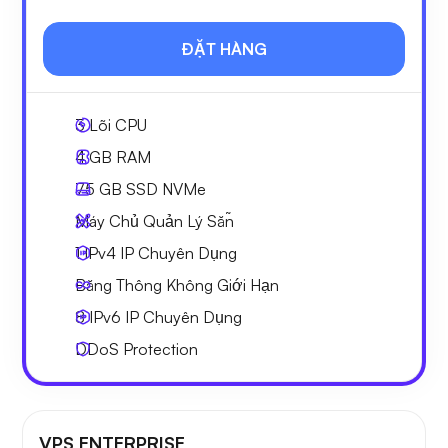
ĐẶT HÀNG
3
Lõi CPU
4 GB
RAM
75 GB
SSD NVMe
Máy Chủ Quản Lý Sẵn
1 IPv4
IP Chuyên Dụng
Băng Thông Không Giới Hạn
8 IPv6
IP Chuyên Dụng
DDoS Protection
VPS ENTERPRISE