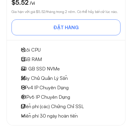
$5.52
/vì
Gia hạn với giá
$5.52
/tháng trong 2 năm. Có thể hủy bất cứ lúc nào.
ĐẶT HÀNG
1
Lõi CPU
1 GB
RAM
30 GB
SSD NVMe
Máy Chủ Quản Lý Sẵn
1 IPv4
IP Chuyên Dụng
4 IPv6
IP Chuyên Dụng
Miễn phí
(các) Chứng Chỉ SSL
Miễn phí
30 ngày
hoàn tiền