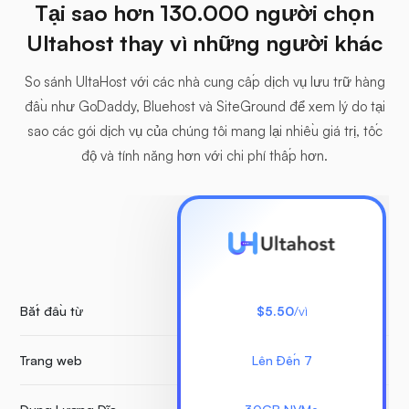
Tại sao hơn 130.000 người chọn
Ultahost thay vì những người khác
So sánh UltaHost với các nhà cung cấp dịch vụ lưu trữ hàng
đầu như GoDaddy, Bluehost và SiteGround để xem lý do tại
sao các gói dịch vụ của chúng tôi mang lại nhiều giá trị, tốc
độ và tính năng hơn với chi phí thấp hơn.
Bắt đầu từ
$5.50
/vì
Trang web
Lên Đến 7
K