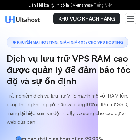
Chọn gói dịch vụ
Liên Hệ
Hoa Kỳ: n đô la
$
Vietnamese
Tiếng Việt
KHU VỰC KHÁCH HÀNG
KHUYẾN MẠI HOSTING: GIẢM GIÁ 40% CHO VPS HOSTING
Dịch vụ lưu trữ VPS RAM cao
được quản lý để đảm bảo tốc
độ và sự ổn định
Trải nghiệm dịch vụ lưu trữ VPS mạnh mẽ với RAM lớn,
băng thông không giới hạn và dung lượng lưu trữ SSD,
mang lại hiệu suất và độ tin cậy vô song cho các dự án
web của bạn.
Đảm bảo thời gian hoạt động 99,99%