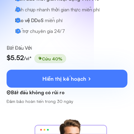
Ảnh chụp nhanh thời gian thực miễn phí
Bảo vệ DDoS
miễn phí
Hỗ trợ chuyên gia
24/7
Bắt Đầu Với
$5.52
/vì*
Cứu 40%
Hiển thị kế hoạch
Bắt đầu không có rủi ro
Đảm bảo hoàn tiền trong 30 ngày