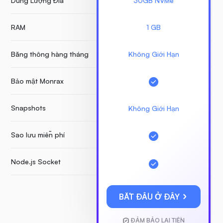
Dung Lượng Đĩa
30GB NVMe
RAM
1 GB
Băng thông hàng tháng
Không Giới Hạn
Bảo mật Monrax
Snapshots
Không Giới Hạn
Sao lưu miễn phí
Node.js Socket
BẮT ĐẦU Ở ĐÂY
ĐẢM BẢO LẠI TIỀN