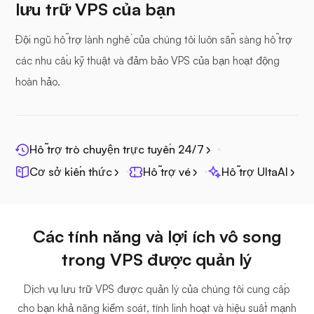
lưu trữ VPS của bạn
Hồ sơ biển
Đội ngũ hỗ trợ lành nghề của chúng tôi luôn sẵn sàng hỗ trợ
các nhu cầu kỹ thuật và đảm bảo VPS của bạn hoạt động
hoàn hảo.
Lăng kính quang học
Hỗ trợ trò chuyện trực tuyến 24/7
Cơ sở kiến thức
Hỗ trợ vé
Hỗ trợ UltaAI
Jitsi
Các tính năng và lợi ích vô song
trong VPS được quản lý
Dịch vụ lưu trữ VPS được quản lý của chúng tôi cung cấp
Plex
cho bạn khả năng kiểm soát, tính linh hoạt và hiệu suất mạnh