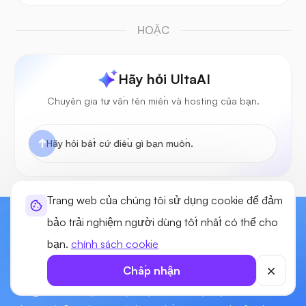
HOẶC
Hãy hỏi UltaAI
Chuyên gia tư vấn tên miền và hosting của bạn.
Trang web của chúng tôi sử dụng cookie để đảm
bảo trải nghiệm người dùng tốt nhất có thể cho
Bắt Đầu Xây Dựng Trang Web Của Bạn
bạn.
chính sách cookie
Ngay!
Chấp nhận
Tận hưởng sức mạnh, tính linh hoạt và khả năng quản lý
trang web của bạn với dịch vụ web thế hệ tiếp theo của