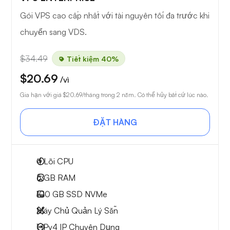
Gói VPS cao cấp nhất với tài nguyên tối đa trước khi
chuyển sang VDS.
$34.49
Tiết kiệm 40%
$20.69
/vì
Gia hạn với giá
$20.69
/tháng trong 2 năm. Có thể hủy bất cứ lúc nào.
ĐẶT HÀNG
4
Lõi CPU
6 GB
RAM
100 GB
SSD NVMe
Máy Chủ Quản Lý Sẵn
1 IPv4
IP Chuyên Dụng