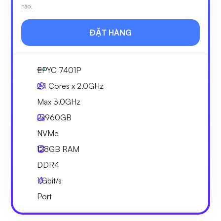
nào.
ĐẶT HÀNG
EPYC 7401P
24 Cores x 2.0GHz
Max 3.0GHz
2x
960GB
NVMe
128GB
RAM
DDR4
1
Gbit/s
Port