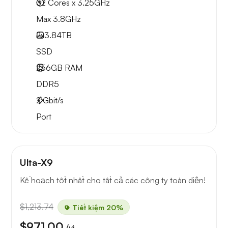
32 Cores x 3.25GHz
Max 3.8GHz
2x
3.84TB
SSD
256GB
RAM
DDR5
2
Gbit/s
Port
Ulta-X9
Kế hoạch tốt nhất cho tất cả các công ty toàn diện!
$1,213.74
Tiết kiệm 20%
$971.00
/vì