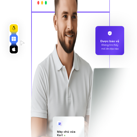
Được bảo vệ
Không tìm thấy
mối đe dọa nào
Máy chủ của
Karl