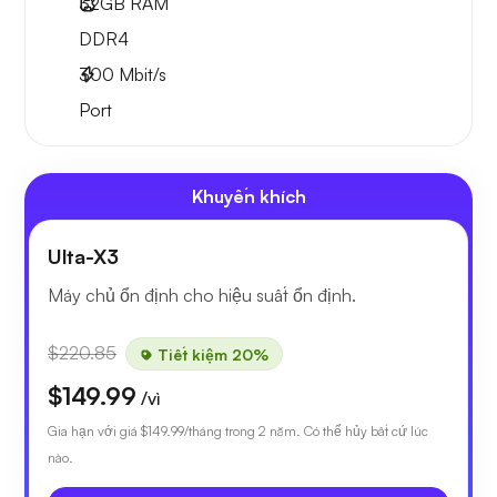
32GB
RAM
DDR4
300
Mbit/s
Port
Khuyến khích
Ulta-X3
Máy chủ ổn định cho hiệu suất ổn định.
$220.85
Tiết kiệm 20%
$149.99
/vì
Gia hạn với giá
$149.99
/tháng trong 2 năm. Có thể hủy bất cứ lúc
nào.