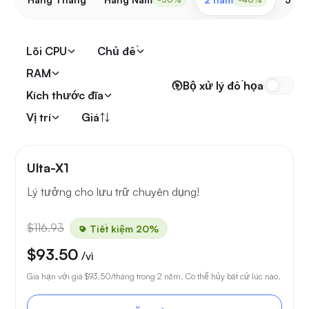
Lõi CPU
Chủ đề
RAM
Bộ xử lý đồ họa
Kích thước đĩa
Vị trí
Giá
Ulta-X1
Lý tưởng cho lưu trữ chuyên dụng!
$116.93
Tiết kiệm 20%
$93.50
/vì
Gia hạn với giá
$93.50
/tháng trong 2 năm. Có thể hủy bất cứ lúc nào.