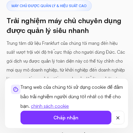
MÁY CHỦ ĐƯỢC QUẢN LÝ & HIỆU SUẤT CAO
Trải nghiệm máy chủ chuyên dụng
được quản lý siêu nhanh
Trung tâm dữ liệu Frankfurt của chúng tôi mang đến hiệu
suất vượt trội với độ trễ cực thấp cho người dùng Đức. Các
gói dịch vụ được quản lý toàn diện này có thể tùy chỉnh cho
mọi quy mô doanh nghiệp, từ khởi nghiệp đến doanh nghiệp
lớn, cung cấp cơ sở hạ tầng mạnh mẽ, dễ dàng xử lý các
Trang web của chúng tôi sử dụng cookie để đảm
trang web có lưu lượng truy cập cao và các ứng dụng đòi
bảo trải nghiệm người dùng tốt nhất có thể cho
hỏi nhiều tài nguyên.
bạn.
chính sách cookie
Chấp nhận
CPU xung nhịp cao