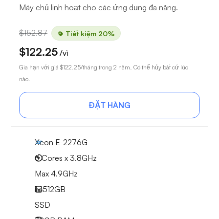
Máy chủ linh hoạt cho các ứng dụng đa năng.
$152.87
Tiết kiệm 20%
$122.25
/vì
Gia hạn với giá
$122.25
/tháng trong 2 năm. Có thể hủy bất cứ lúc
nào.
ĐẶT HÀNG
Xeon E-2276G
6 Cores x 3.8GHz
Max 4.9GHz
1x
512GB
SSD