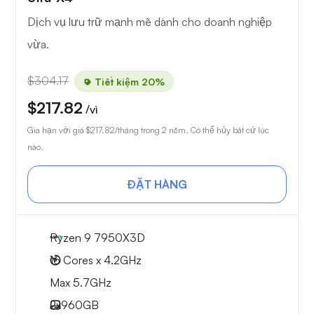
Dịch vụ lưu trữ mạnh mẽ dành cho doanh nghiệp
vừa.
$304.17
Tiết kiệm 20%
$217.82
/vì
Gia hạn với giá
$217.82
/tháng trong 2 năm. Có thể hủy bất cứ lúc
nào.
ĐẶT HÀNG
Ryzen 9 7950X3D
16 Cores x 4.2GHz
Max 5.7GHz
2x
960GB