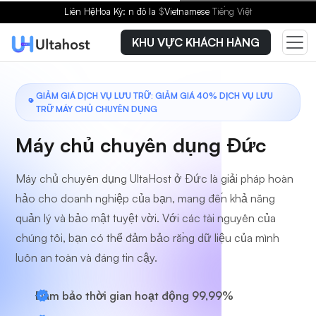
Chọn gói dịch vụ
Liên Hệ
Hoa Kỳ: n đô la
$
Vietnamese
Tiếng Việt
KHU VỰC KHÁCH HÀNG
GIẢM GIÁ DỊCH VỤ LƯU TRỮ: GIẢM GIÁ 40% DỊCH VỤ LƯU
TRỮ MÁY CHỦ CHUYÊN DỤNG
Máy chủ chuyên dụng Đức
Máy chủ chuyên dụng UltaHost ở Đức là giải pháp hoàn
hảo cho doanh nghiệp của bạn, mang đến khả năng
quản lý và bảo mật tuyệt vời. Với các tài nguyên của
chúng tôi, bạn có thể đảm bảo rằng dữ liệu của mình
luôn an toàn và đáng tin cậy.
Đảm bảo thời gian hoạt động 99,99%