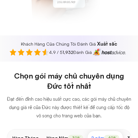
255.189.85.19
Xuất sắc
Khách Hàng Của Chúng Tôi Đánh Giá
4.9 / 5
1,932
Đánh Giá
Chọn gói máy chủ chuyên dụng
Đức tốt nhất
Đạt đến đỉnh cao hiệu suất cực cao, các gói máy chủ chuyên
dụng giá rẻ của Đức này được thiết kế để cung cấp tốc độ
vô song cho trang web của bạn.
Hàng Tháng
Hàng Năm
2 năm
3 nă
-30%
-40%