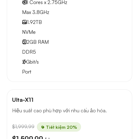
48 Cores x 2.75GHz
Max 3.8GHz
2x
1.92TB
NVMe
512GB
RAM
DDR5
2
Gbit/s
Port
Ulta-X11
Hiệu suất cao phù hợp với nhu cầu ảo hóa.
$1,999.99
Tiết kiệm 20%
$1,599.99