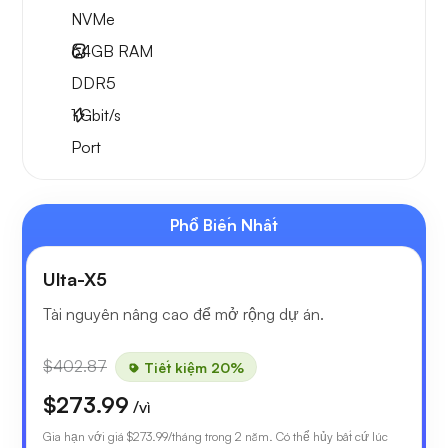
NVMe
64GB
RAM
DDR5
1
Gbit/s
Port
Phổ Biến Nhất
Ulta-X5
Tài nguyên nâng cao để mở rộng dự án.
$402.87
Tiết kiệm 20%
$273.99
/vì
Gia hạn với giá
$273.99
/tháng trong 2 năm. Có thể hủy bất cứ lúc