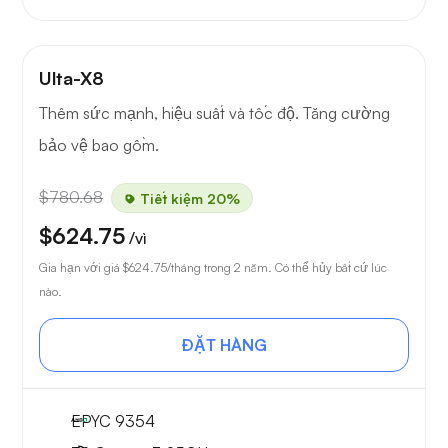
Ulta-X8
Thêm sức mạnh, hiệu suất và tốc độ. Tăng cường
bảo vệ bao gồm.
$780.68
Tiết kiệm 20%
$624.75
/vì
Gia hạn với giá
$624.75
/tháng trong 2 năm. Có thể hủy bất cứ lúc
nào.
ĐẶT HÀNG
EPYC 9354