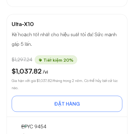
Ulta-X10
Kế hoạch tốt nhất cho hiệu suất tối đa! Sức mạnh
gấp 5 lần.
$1,297.24
Tiết kiệm 20%
$1,037.82
/vì
Gia hạn với giá
$1,037.82
/tháng trong 2 năm. Có thể hủy bất cứ lúc
nào.
ĐẶT HÀNG
EPYC 9454