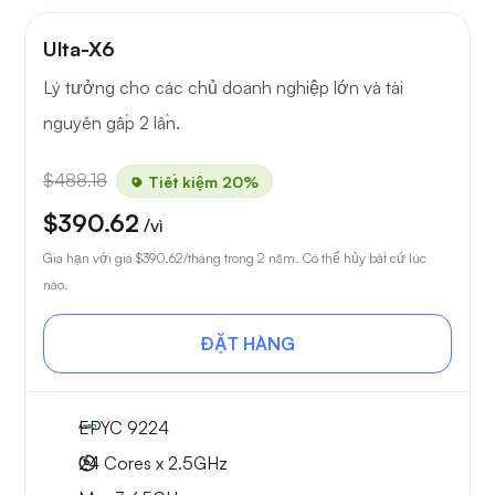
Ulta-X6
Lý tưởng cho các chủ doanh nghiệp lớn và tài
nguyên gấp 2 lần.
$488.18
Tiết kiệm 20%
$390.62
/vì
Gia hạn với giá
$390.62
/tháng trong 2 năm. Có thể hủy bất cứ lúc
nào.
ĐẶT HÀNG
EPYC 9224
24 Cores x 2.5GHz