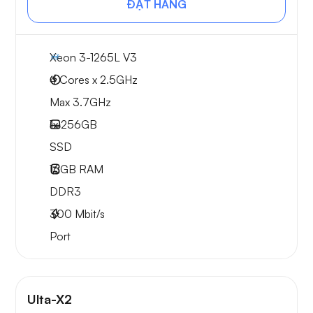
ĐẶT HÀNG
Xeon 3-1265L V3
4 Cores x 2.5GHz
Max 3.7GHz
1x
256GB
SSD
16GB
RAM
DDR3
300
Mbit/s
Port
Ulta-X2