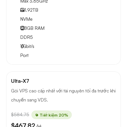
Max 3.65GHz
2x
1.92TB
NVMe
128GB
RAM
DDR5
1
Gbit/s
Port
Ulta-X7
Gói VPS cao cấp nhất với tài nguyên tối đa trước khi
chuyển sang VDS.
$584.75
Tiết kiệm 20%
$467.82
/vì