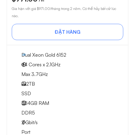
Gia hạn với giá
$971.00
/tháng trong 2 năm. Có thể hủy bất cứ lúc
nào.
ĐẶT HÀNG
Dual Xeon Gold 6152
44 Cores x 2.1GHz
Max 3.7GHz
2x
2TB
SSD
384GB
RAM
DDR5
2
Gbit/s
Port