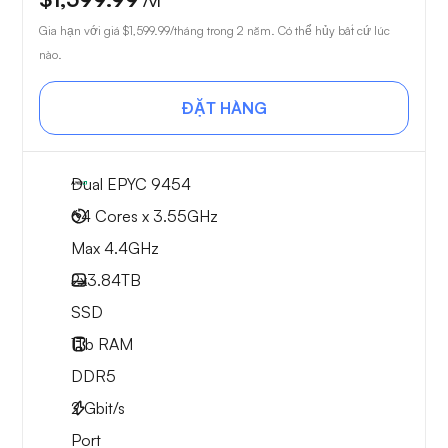
/vì
Gia hạn với giá
$1,599.99
/tháng trong 2 năm. Có thể hủy bất cứ lúc
nào.
ĐẶT HÀNG
Dual EPYC 9454
64 Cores x 3.55GHz
Max 4.4GHz
2x
3.84TB
SSD
1Tb
RAM
DDR5
2
Gbit/s
Port