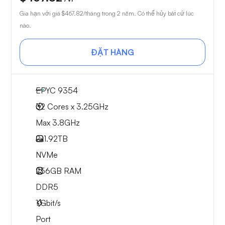
Gia hạn với giá
$467.82
/tháng trong 2 năm. Có thể hủy bất cứ lúc
nào.
ĐẶT HÀNG
EPYC 9354
32 Cores x 3.25GHz
Max 3.8GHz
2x
1.92TB
NVMe
256GB
RAM
DDR5
1
Gbit/s
Port