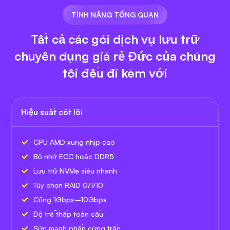
TÍNH NĂNG TỔNG QUAN
Tất cả các gói dịch vụ lưu trữ
chuyên dụng giá rẻ Đức của chúng
tôi đều đi kèm với
Hiệu suất cốt lõi
CPU AMD xung nhịp cao
Bộ nhớ ECC hoặc DDR5
Lưu trữ NVMe siêu nhanh
Tùy chọn RAID 0/1/10
Cổng 1Gbps–10Gbps
Độ trễ thấp toàn cầu
Sức mạnh phần cứng trần