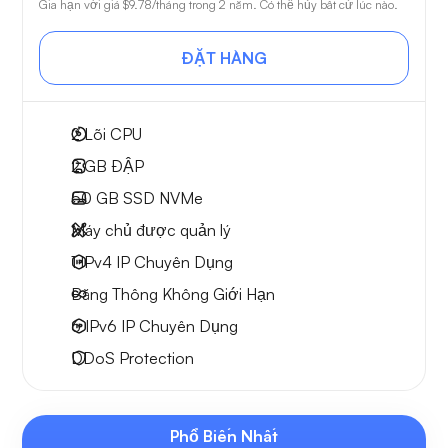
Gia hạn với giá
$9.78
/tháng trong 2 năm. Có thể hủy bất cứ lúc nào.
ĐẶT HÀNG
2
Lõi CPU
2 GB
ĐẬP
50 GB
SSD NVMe
Máy chủ được quản lý
1 IPv4
IP Chuyên Dụng
Băng Thông Không Giới Hạn
6 IPv6
IP Chuyên Dụng
DDoS Protection
Phổ Biến Nhất