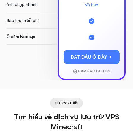
ảnh chụp nhanh
Vô hạn
Sao lưu miễn phí
Ổ cắm Node.js
BẮT ĐẦU Ở ĐÂY
ĐẢM BẢO LẠI TIỀN
HƯỚNG DẪN
Tìm hiểu về dịch vụ lưu trữ VPS
Minecraft