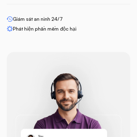
WP-mở rộng
Giám sát an ninh 24/7
Phát hiện phần mềm độc hại
Drupal
Opencart