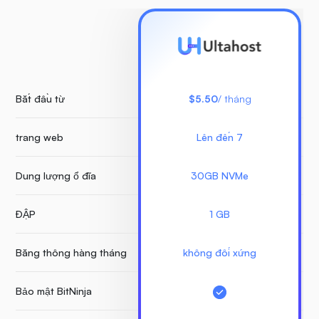
Bắt đầu từ
$5.50
/ tháng
trang web
Lên đến 7
T
Dung lượng ổ đĩa
30GB NVMe
ĐẬP
1 GB
Băng thông hàng tháng
không đối xứng
Bảo mật BitNinja