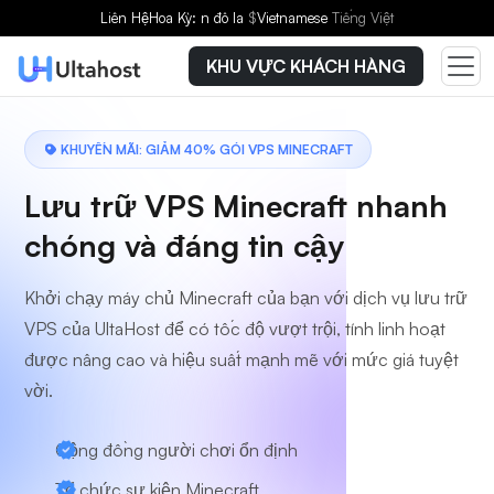
Chọn gói dịch vụ
Liên Hệ
Hoa Kỳ: n đô la
$
Vietnamese
Tiếng Việt
KHU VỰC KHÁCH HÀNG
KHUYẾN MÃI: GIẢM 40% GÓI VPS MINECRAFT
Lưu trữ VPS Minecraft nhanh
chóng và đáng tin cậy
Khởi chạy máy chủ Minecraft của bạn với dịch vụ lưu trữ
VPS của UltaHost để có tốc độ vượt trội, tính linh hoạt
được nâng cao và hiệu suất mạnh mẽ với mức giá tuyệt
vời.
Cộng đồng người chơi ổn định
Tổ chức sự kiện Minecraft