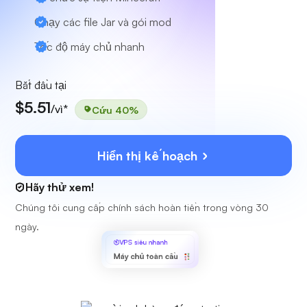
Chạy các file Jar và gói mod
Tốc độ máy chủ nhanh
Bắt đầu tại
$5.51
/vì*
Cứu 40%
Hiển thị kế hoạch
Hãy thử xem!
Chúng tôi cung cấp chính sách hoàn tiền trong vòng 30
ngày.
VPS siêu nhanh
Máy chủ toàn cầu