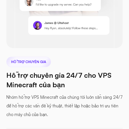
Prestashop
Tiếp theocloud
HỖ TRỢ CHUYÊN GIA
Hỗ trợ chuyên gia 24/7 cho VPS
Minecraft của bạn
Hồ sơ biển
Nhóm hỗ trợ VPS Minecraft của chúng tôi luôn sẵn sàng 24/7
để hỗ trợ các vấn đề kỹ thuật, thiết lập hoặc bảo trì ưu tiên
cho máy chủ của bạn.
Lăng kính quang học