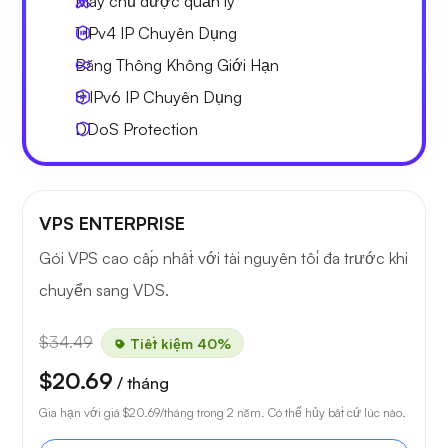
Máy chủ được quản lý
1 IPv4
IP Chuyên Dụng
Băng Thông Không Giới Hạn
8 IPv6
IP Chuyên Dụng
DDoS Protection
VPS ENTERPRISE
Gói VPS cao cấp nhất với tài nguyên tối đa trước khi
chuyển sang VDS.
$34.49
Tiết kiệm 40%
$20.69
/ tháng
Gia hạn với giá
$20.69
/tháng trong 2 năm. Có thể hủy bất cứ lúc nào.