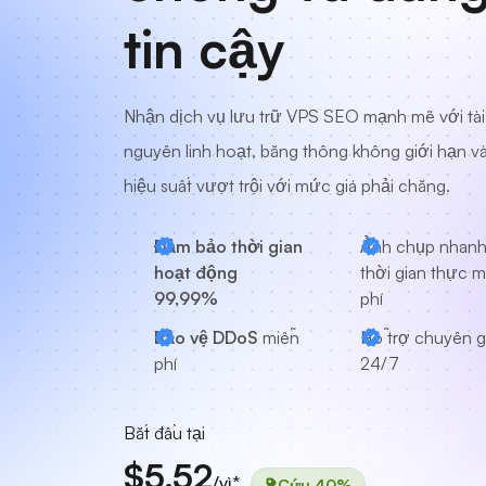
tin cậy
Nhận dịch vụ lưu trữ VPS SEO mạnh mẽ với tài
nguyên linh hoạt, băng thông không giới hạn v
hiệu suất vượt trội với mức giá phải chăng.
Đảm bảo thời gian
Ảnh chụp nhan
hoạt động
thời gian thực m
99,99%
phí
Bảo vệ DDoS
miễn
Hỗ trợ chuyên g
phí
24/7
Bắt đầu tại
$5.52
/vì*
Cứu 40%