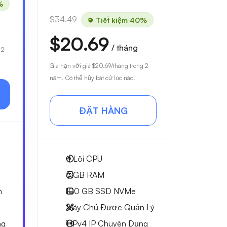
%
$34.49
Tiết kiệm 40%
$20.69
/ tháng
 2
Gia hạn với giá
$20.69
/tháng trong 2
năm. Có thể hủy bất cứ lúc nào.
ĐẶT HÀNG
4
Lõi CPU
6 GB
RAM
n
100 GB
SSD NVMe
Máy Chủ Được Quản Lý
ng
1 IPv4
IP Chuyên Dụng