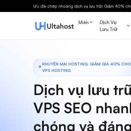
Ưu đãi chớp nhoáng dịch vụ lưu trữ: Giảm 40% cho 
Miền
Dịch Vụ
Lưu Trữ
KHUYẾN MẠI HOSTING: GIẢM GIÁ 40% CHO
VPS HOSTING
Dịch vụ lưu tr
VPS SEO nhan
chóng và đán