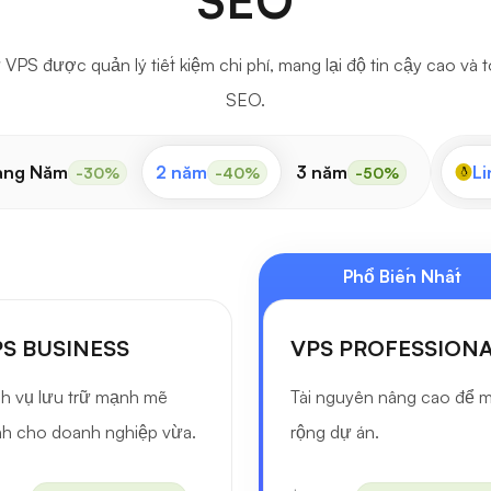
SEO
VPS được quản lý tiết kiệm chi phí, mang lại độ tin cậy cao và 
SEO.
àng Năm
2 năm
3 năm
Li
-30%
-40%
-50%
Phổ Biến Nhất
S BUSINESS
VPS PROFESSION
h vụ lưu trữ mạnh mẽ
Tài nguyên nâng cao để 
h cho doanh nghiệp vừa.
rộng dự án.