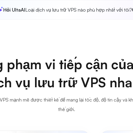
Hỏi UltaAI
Loại dịch vụ lưu trữ VPS nào phù hợp nhất với tôi?
 phạm vi tiếp cận của
ch vụ lưu trữ VPS nh
 VPS mạnh mẽ được thiết kế để mang lại tốc độ, độ tin cậy và k
thế giới.