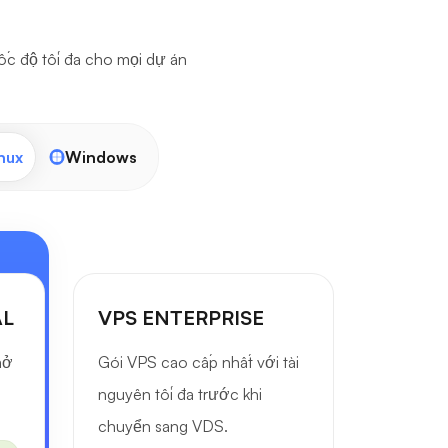
tốc độ tối đa cho mọi dự án
nux
Windows
AL
VPS ENTERPRISE
mở
Gói VPS cao cấp nhất với tài
nguyên tối đa trước khi
chuyển sang VDS.