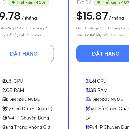
.10
$26.22
Tiết kiệm 40%
Tiết kiệm 40
9.78
$15.87
/ tháng
/ tháng
hạn với giá
$9.78
/tháng trong 2
Gia hạn với giá
$15.87
/tháng trong
 Có thể hủy bất cứ lúc nào.
năm. Có thể hủy bất cứ lúc nào.
ĐẶT HÀNG
ĐẶT HÀNG
2
Lõi CPU
3
Lõi CPU
2 GB
RAM
4 GB
RAM
50 GB
SSD NVMe
75 GB
SSD NVMe
Máy Chủ Được Quản Lý
Máy Chủ Được Quả
1 IPv4
IP Chuyên Dụng
Lý
Băng Thông Không Giới
1 IPv4
IP Chuyên Dụ