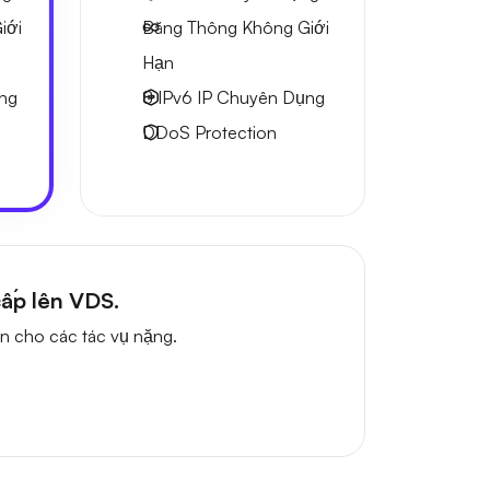
iới
Băng Thông Không Giới
Hạn
ng
8 IPv6
IP Chuyên Dụng
DDoS Protection
ấp lên VDS.
n cho các tác vụ nặng.