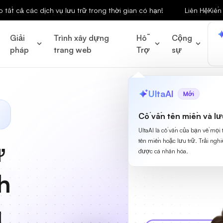
tất cả các dịch vụ lưu trữ trong thời gian có hạn!
Liên Hệ
Kiến
Giải
Trình xây dựng
Hỗ
Cộng
pháp
trang web
Trợ
sự
UltaAI
Mới
Cố vấn tên miền và lư
UltaAI là cố vấn của bạn về mọi
tên miền hoặc lưu trữ. Trải ngh
ữ
được cá nhân hóa.
h
g