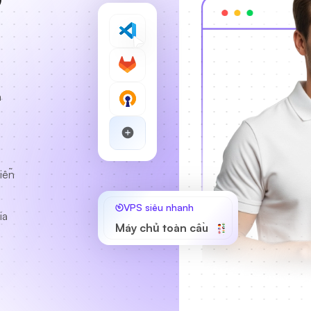
à
h
iễn
VPS siêu nhanh
ia
Máy chủ toàn cầu