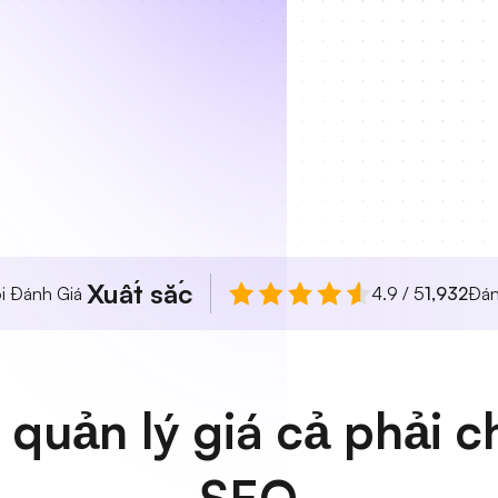
Xuất sắc
i Đánh Giá
4.9 / 5
1,932
Đán
quản lý giá cả phải 