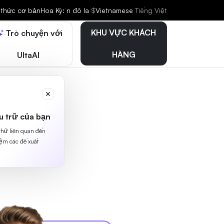
 thức cơ bản
Hoa Kỳ: n đô la
$
Vietnamese
Tiếng Việt
KHU VỰC KHÁCH
Trò chuyện với
HÀNG
UltaAI
u trữ của bạn
 thứ liên quan đến
iệm các đề xuất