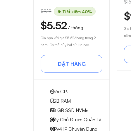
$16
$9.19
Tiết kiệm 40%
$
$5.52
/ tháng
Gia 
năm.
Gia hạn với giá
$5.52
/tháng trong 2
năm. Có thể hủy bất cứ lúc nào.
ĐẶT HÀNG
1
Lõi CPU
1 GB
RAM
30 GB
SSD NVMe
Máy Chủ Được Quản Lý
1 IPv4
IP Chuyên Dụng