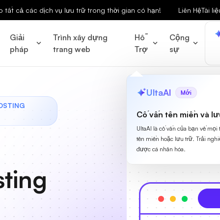
tất cả các dịch vụ lưu trữ trong thời gian có hạn!
Liên Hệ
Tài l
Giải
Trình xây dựng
Hỗ
Cộng
pháp
trang web
Trợ
sự
UltaAI
Mới
OSTING
Cố vấn tên miền và lư
UltaAI là cố vấn của bạn về mọi
tên miền hoặc lưu trữ. Trải ngh
được cá nhân hóa.
ting