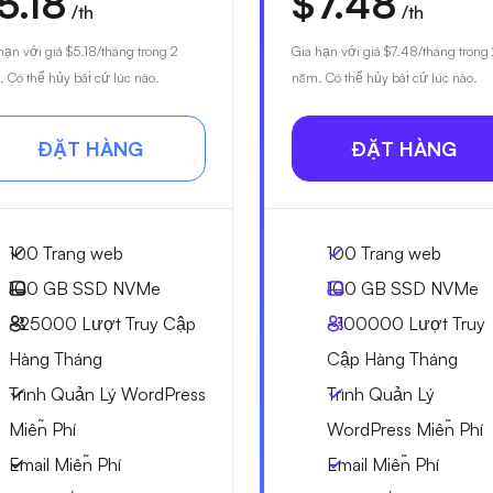
5.18
$7.48
/th
/th
hạn với giá
$5.18
/tháng trong 2
Gia hạn với giá
$7.48
/tháng trong
 Có thể hủy bất cứ lúc nào.
năm. Có thể hủy bất cứ lúc nào.
ĐẶT HÀNG
ĐẶT HÀNG
100 Trang web
100 Trang web
100 GB
SSD NVMe
100 GB
SSD NVMe
~25000
Lượt Truy Cập
~100000
Lượt Truy
Hàng Tháng
Cập Hàng Tháng
Trình Quản Lý WordPress
Trình Quản Lý
Miễn Phí
WordPress Miễn Phí
Email Miễn Phí
Email Miễn Phí