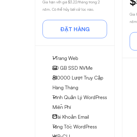
$
Gia hạn với giá
$3.22
/tháng trong 2
năm. Có thể hủy bất cứ lúc nào.
Gia 
năm.
ĐẶT HÀNG
1 Trang Web
30 GB
SSD NVMe
~10000
Lượt Truy Cập
Hàng Tháng
Trình Quản Lý WordPress
Miễn Phí
1
Tài Khoản Email
Tăng Tốc WordPress
WP-CLI