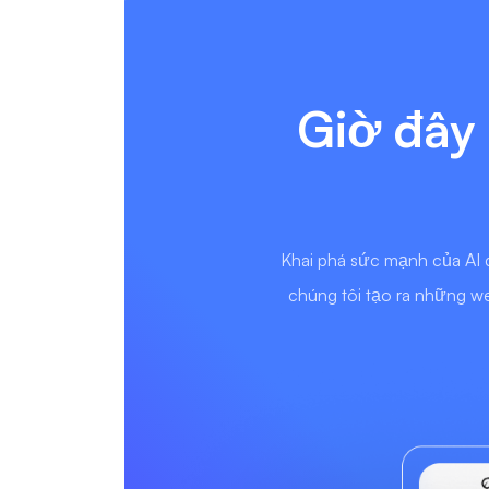
Giờ đây 
Khai phá sức mạnh của AI 
chúng tôi tạo ra những we