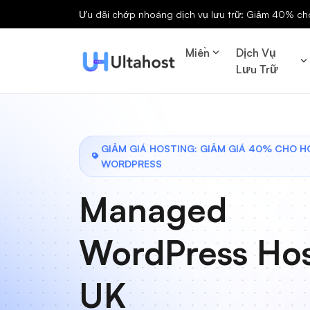
Ưu đãi chớp nhoáng dịch vụ lưu trữ: Giảm 40% cho 
Miền
Dịch Vụ
Lưu Trữ
GIẢM GIÁ HOSTING: GIẢM GIÁ 40% CHO H
WORDPRESS
Managed
WordPress Hos
UK