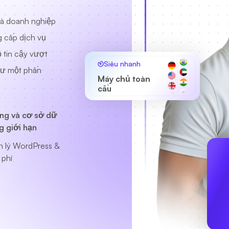
và doanh nghiệp
g cấp dịch vụ
 tin cậy vượt
Siêu nhanh
như một phần
Máy chủ toàn
cầu
ng và cơ sở dữ
g giới hạn
n lý WordPress &
 phí