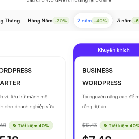
đầu cho WordPress Hosting tại Ukraine.
g Tháng
Hàng Năm
2 năm
3 năm
-30%
-40%
-
Khuyến khích
ORDPRESS
BUSINESS
TARTER
WORDPRESS
h vụ lưu trữ mạnh mẽ
Tài nguyên nâng cao để 
h cho doanh nghiệp vừa.
rộng dự án.
.68
$12.43
Tiết kiệm 40%
Tiết kiệm 40