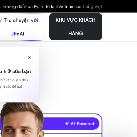
iệu hướng dẫn
Hoa Kỳ: n đô la
$
Vietnamese
Tiếng Việt
KHU VỰC KHÁCH
Trò chuyện với
HÀNG
UltaAI
u trữ của bạn
 thứ liên quan đến
iệm các đề xuất