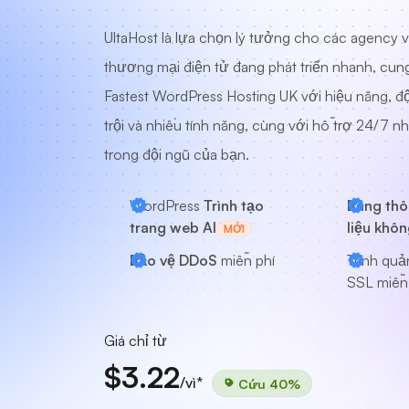
UltaHost là lựa chọn lý tưởng cho các agency 
thương mại điện tử đang phát triển nhanh, cun
Fastest WordPress Hosting UK với hiệu năng, độ
trội và nhiều tính năng, cùng với hỗ trợ 24/7 
trong đội ngũ của bạn.
WordPress
Trình tạo
Băng thô
trang web AI
liệu khôn
MỚI
Bảo vệ DDoS
miễn phí
Trình quả
SSL miễn
Giá chỉ từ
$3.22
/vì*
Cứu 40%