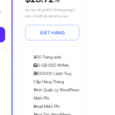
/th
Gia hạn với giá
$25.72
/tháng trong 2
 2
năm. Có thể hủy bất cứ lúc nào.
ĐẶT HÀNG
300 Trang web
100 GB
SSD NVMe
~300000
Lượt Truy
Cập Hàng Tháng
Trình Quản Lý WordPress
Miễn Phí
Email Miễn Phí
Tăng Tốc WordPress