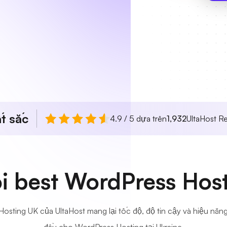
t sắc
4.9 / 5 dựa trên
1,932
UltaHost R
i best WordPress Hos
sting UK của UltaHost mang lại tốc độ, độ tin cậy và hiệu năng 