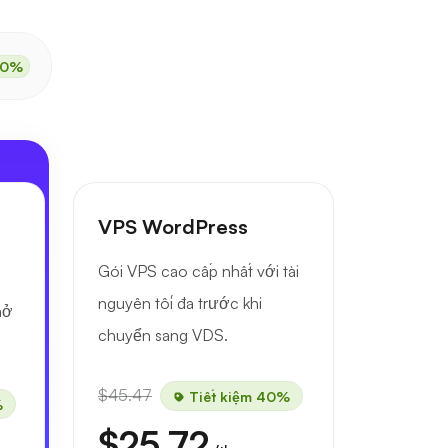
50%
VPS WordPress
Gói VPS cao cấp nhất với tài
nguyên tối đa trước khi
mở
chuyển sang VDS.
$45.47
Tiết kiệm 40%
%
$25.72