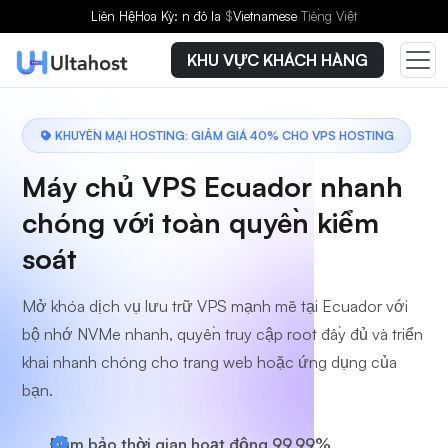
Chọn gói dịch vụ
Liên Hệ
Hoa Kỳ: n đô la
$
Vietnamese
Tiếng Việt
KHU VỰC KHÁCH HÀNG
KHUYẾN MẠI HOSTING: GIẢM GIÁ 40% CHO VPS HOSTING
Máy chủ VPS Ecuador nhanh
chóng với toàn quyền kiểm
soát
Mở khóa dịch vụ lưu trữ VPS mạnh mẽ tại Ecuador với
bộ nhớ NVMe nhanh, quyền truy cập root đầy đủ và triển
khai nhanh chóng cho trang web hoặc ứng dụng của
bạn.
Đảm bảo thời gian hoạt động 99,99%