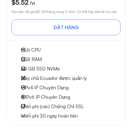
$5.52
/vì
Gia hạn với giá
$5.52
/tháng trong 2 năm. Có thể hủy bất cứ lúc nào.
ĐẶT HÀNG
1
Lõi CPU
1 GB
RAM
30 GB
SSD NVMe
Máy chủ Ecuador được quản lý
1 IPv4
IP Chuyên Dụng
4 IPv6
IP Chuyên Dụng
Miễn phí
(các) Chứng Chỉ SSL
Miễn phí
30 ngày
hoàn tiền