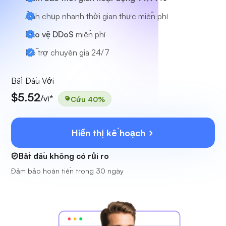
Ảnh chụp nhanh thời gian thực miễn phí
Bảo vệ DDoS
miễn phí
Hỗ trợ chuyên gia
24/7
Bắt Đầu Với
$5.52
/vì*
Cứu 40%
Hiển thị kế hoạch
Bắt đầu không có rủi ro
Đảm bảo hoàn tiền trong 30 ngày