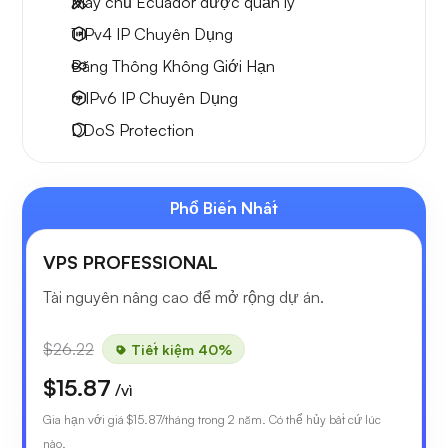
Máy chủ Ecuador được quản lý
1 IPv4
IP Chuyên Dụng
Băng Thông Không Giới Hạn
6 IPv6
IP Chuyên Dụng
DDoS Protection
Phổ Biến Nhất
VPS PROFESSIONAL
Tài nguyên nâng cao để mở rộng dự án.
$26.22
Tiết kiệm 40%
$15.87
/vì
Gia hạn với giá
$15.87
/tháng trong 2 năm. Có thể hủy bất cứ lúc
nào.