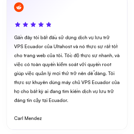
Sở hữu
Gần đây tôi bắt đầu sử dụng dịch vụ lưu trữ
VPS Ecuador của Ultahost và nó thực sự rất tốt
cho trang web của tôi. Tốc độ thực sự nhanh, và
Bảo vệ dây
việc có toàn quyền kiểm soát với quyền root
giúp việc quản lý mọi thứ trở nên dễ dàng. Tôi
thực sự khuyên dùng máy chủ VPS Ecuador của
họ cho bất kỳ ai đang tìm kiếm dịch vụ lưu trữ
đáng tin cậy tại Ecuador.
Tia X
Carl Mendez