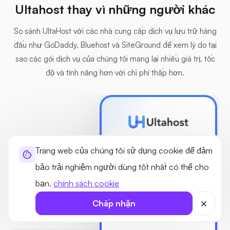
Ultahost thay vì những người khác
So sánh UltaHost với các nhà cung cấp dịch vụ lưu trữ hàng
đầu như GoDaddy, Bluehost và SiteGround để xem lý do tại
sao các gói dịch vụ của chúng tôi mang lại nhiều giá trị, tốc
độ và tính năng hơn với chi phí thấp hơn.
Trang web của chúng tôi sử dụng cookie để đảm
Bắt đầu từ
$5.50
/vì
bảo trải nghiệm người dùng tốt nhất có thể cho
bạn.
chính sách cookie
Trang web
Lên Đến 7
K
Chấp nhận
Dung Lượng Đĩa
30GB NVMe