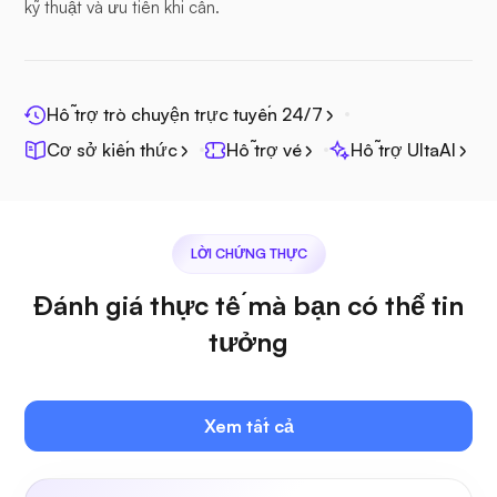
kỹ thuật và ưu tiên khi cần.
Hỗ trợ trò chuyện trực tuyến 24/7
Lăng kính quang học
Cơ sở kiến thức
Hỗ trợ vé
Hỗ trợ UltaAI
LỜI CHỨNG THỰC
Jitsi
Đánh giá thực tế mà bạn có thể tin
tưởng
Plex
Xem tất cả