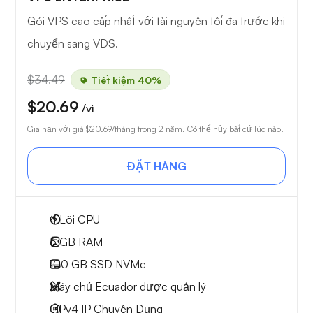
Gói VPS cao cấp nhất với tài nguyên tối đa trước khi
chuyển sang VDS.
$34.49
Tiết kiệm 40%
$20.69
/vì
Gia hạn với giá
$20.69
/tháng trong 2 năm. Có thể hủy bất cứ lúc nào.
ĐẶT HÀNG
4
Lõi CPU
6 GB
RAM
100 GB
SSD NVMe
Máy chủ Ecuador được quản lý
1 IPv4
IP Chuyên Dụng