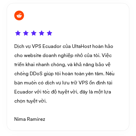
Thắc mắc
Dịch vụ VPS Ecuador của UltaHost hoàn hảo
Playtube
cho website doanh nghiệp nhỏ của tôi. Việc
triển khai nhanh chóng, và khả năng bảo vệ
chống DDoS giúp tôi hoàn toàn yên tâm. Nếu
bạn muốn có dịch vụ lưu trữ VPS ổn định tại
Ecuador với tốc độ tuyệt vời, đây là một lựa
Người gác cổng
chọn tuyệt vời.
Nima Ramirez