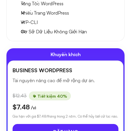
Tăng Tốc WordPress
Nhiều Trang WordPress
WP-CLI
Cơ Sở Dữ Liệu Không Giới Hạn
Khuyến khích
BUSINESS WORDPRESS
Tài nguyên nâng cao để mở rộng dự án.
$12.43
Tiết kiệm 40%
$7.48
/vì
Gia hạn với giá
$7.48
/tháng trong 2 năm. Có thể hủy bất cứ lúc nào.