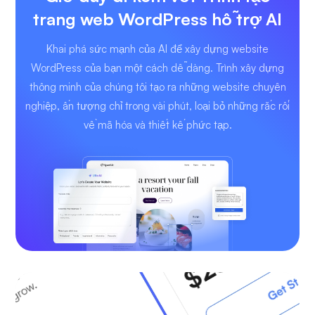
trang web WordPress hỗ trợ AI
Khai phá sức mạnh của AI để xây dựng website
WordPress của bạn một cách dễ dàng. Trình xây dựng
thông minh của chúng tôi tạo ra những website chuyên
nghiệp, ấn tượng chỉ trong vài phút, loại bỏ những rắc rối
về mã hóa và thiết kế phức tạp.