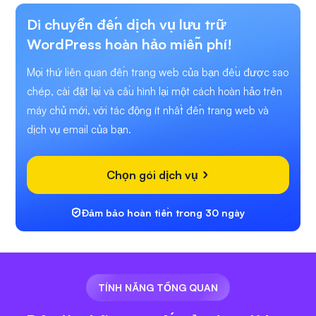
Di chuyển đến dịch vụ lưu trữ
WordPress hoàn hảo miễn phí!
Mọi thứ liên quan đến trang web của bạn đều được sao
chép, cài đặt lại và cấu hình lại một cách hoàn hảo trên
máy chủ mới, với tác động ít nhất đến trang web và
dịch vụ email của bạn.
Chọn gói dịch vụ
Đảm bảo hoàn tiền trong 30 ngày
TÍNH NĂNG TỔNG QUAN