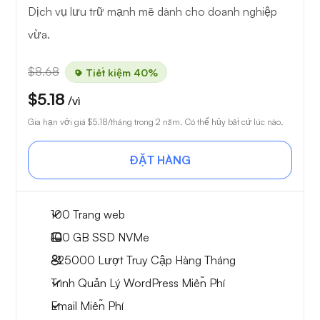
Dịch vụ lưu trữ mạnh mẽ dành cho doanh nghiệp
vừa.
$8.68
Tiết kiệm 40%
$5.18
/vì
Gia hạn với giá
$5.18
/tháng trong 2 năm. Có thể hủy bất cứ lúc nào.
ĐẶT HÀNG
100 Trang web
100 GB
SSD NVMe
~25000
Lượt Truy Cập Hàng Tháng
Trình Quản Lý WordPress Miễn Phí
Email Miễn Phí