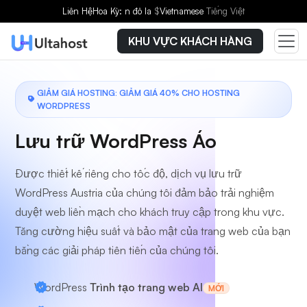
Chọn gói dịch vụ
Liên Hệ
Hoa Kỳ: n đô la
$
Vietnamese
Tiếng Việt
KHU VỰC KHÁCH HÀNG
GIẢM GIÁ HOSTING: GIẢM GIÁ 40% CHO HOSTING
WORDPRESS
Lưu trữ WordPress Áo
Được thiết kế riêng cho tốc độ, dịch vụ lưu trữ
WordPress Austria của chúng tôi đảm bảo trải nghiệm
duyệt web liền mạch cho khách truy cập trong khu vực.
Tăng cường hiệu suất và bảo mật của trang web của bạn
bằng các giải pháp tiên tiến của chúng tôi.
WordPress
Trình tạo trang web AI
MỚI