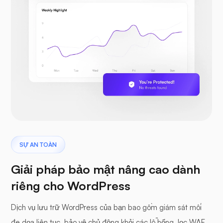
SỰ AN TOÀN
Giải pháp bảo mật nâng cao dành
riêng cho WordPress
Dịch vụ lưu trữ WordPress của bạn bao gồm giám sát mối
đe dọa liên tục, bảo vệ chủ động khỏi các lỗ hổng, lọc WAF