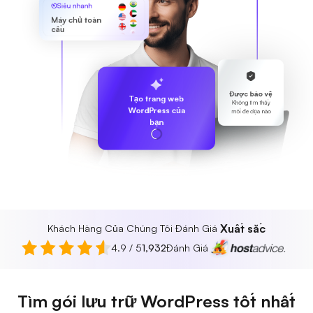
Siêu nhanh
Máy chủ toàn
cầu
Được bảo vệ
Tạo trang web
Không tìm thấy
WordPress của
mối đe dọa nào
bạn
Xuất sắc
Khách Hàng Của Chúng Tôi Đánh Giá
4.9 / 5
1,932
Đánh Giá
Tìm gói lưu trữ WordPress tốt nhất