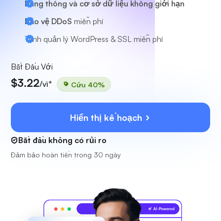
Băng thông và cơ sở dữ liệu không giới hạn
Bảo vệ DDoS
miễn phí
Trình quản lý WordPress & SSL miễn phí
Bắt Đầu Với
$3.22
/vì*
Cứu 40%
Hiển thị kế hoạch
Bắt đầu không có rủi ro
Đảm bảo hoàn tiền trong 30 ngày