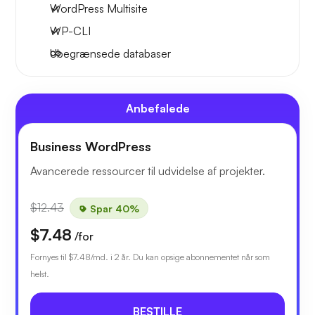
WordPress Multisite
WP-CLI
Ubegrænsede databaser
Anbefalede
Business WordPress
Avancerede ressourcer til udvidelse af projekter.
$12.43
Spar 40%
$7.48
/for
Fornyes til
$7.48
/md. i 2 år. Du kan opsige abonnementet når som
helst.
BESTILLE