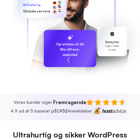
Ultrahurtig
Globale servere
Beskyttet
Oprettelse af dit
Ingen trusler
WordPress-
fundet
websted
Fremragende
Vores kunder siger
4.9 ud af 5 baseret på
1,932
Anmeldelser
Ultrahurtig og sikker WordPress