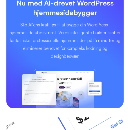
Nu med AI-drevet WordPress
hjemmesidebygger
Slip AI'ens kraft løs til at bygge din WordPress-
hjemmeside ubesværet. Vores intelligente builder skaber
fantastiske, professionelle hjemmesider på få minutter og
eliminerer behovet for kompleks kodning og
designbesvær.