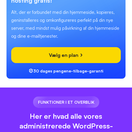
hosting gratis!
Alt, der er forbundet med din hjemmeside, kopieres,
geninstalleres og omkonfigureres perfekt på din nye
server, med mindst mulig påvirkning af din hjemmeside
og dine e-mailtjenester.
Vælg en plan
30 dages pengene-tilbage-garanti
FUNKTIONER I ET OVERBLIK
Her er hvad alle vores
administrerede WordPress-