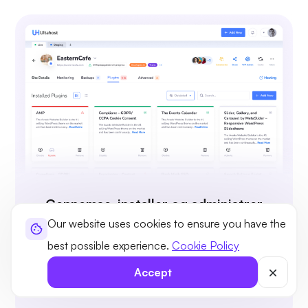
Gennemse, installer og administrer
plugins
Our website uses cookies to ensure you have the
Installer og administrer WordPress-plugins, test
best possible experience.
Cookie Policy
dem og implementer dem nemt uden at skulle
Accept
forlade dit klientområde.