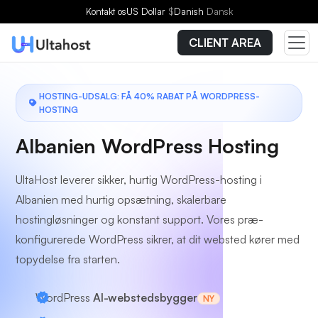
Vælg en plan
Kontakt os
US Dollar
$
Danish
Dansk
CLIENT AREA
HOSTING-UDSALG: FÅ 40% RABAT PÅ WORDPRESS-
HOSTING
Albanien WordPress Hosting
UltaHost leverer sikker, hurtig WordPress-hosting i
Albanien med hurtig opsætning, skalerbare
hostingløsninger og konstant support. Vores præ-
konfigurerede WordPress sikrer, at dit websted kører med
topydelse fra starten.
WordPress
AI-webstedsbygger
NY