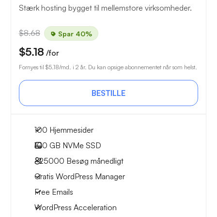
Stærk hosting bygget til mellemstore virksomheder.
$8.68
Spar 40%
$5.18
/for
Fornyes til
$5.18
/md. i 2 år. Du kan opsige abonnementet når som helst.
BESTILLE
100 Hjemmesider
100 GB
NVMe SSD
~25000
Besøg månedligt
Gratis WordPress Manager
Free Emails
WordPress Acceleration