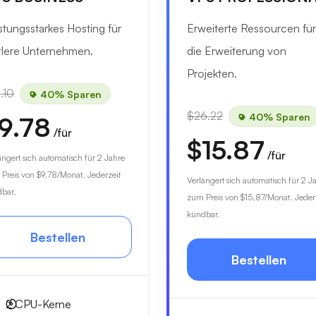
stungsstarkes Hosting für
Erweiterte Ressourcen für
tlere Unternehmen.
die Erweiterung von
Projekten.
.10
40% Sparen
$26.22
40% Sparen
9.78
/für
$15.87
/für
ängert sich automatisch für 2 Jahre
Preis von
$9.78
/Monat. Jederzeit
Verlängert sich automatisch für 2 J
bar.
zum Preis von
$15.87
/Monat. Jeder
kündbar.
Bestellen
Bestellen
2
CPU-Kerne