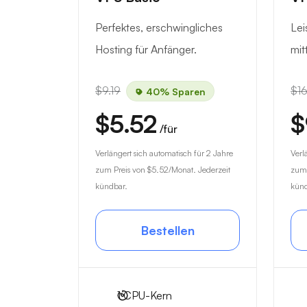
Perfektes, erschwingliches
Lei
Hosting für Anfänger.
mit
$9.19
$16
40% Sparen
$5.52
$
/für
Verlängert sich automatisch für 2 Jahre
Verl
zum Preis von
$5.52
/Monat. Jederzeit
zum 
kündbar.
künd
Bestellen
1
CPU-Kern