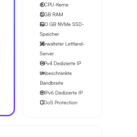
4
CPU-Kerne
6 GB
RAM
100 GB
NVMe SSD-
Speicher
Verwalteter Lettland-
Server
1 IPv4
Dedizierte IP
Unbeschränkte
Bandbreite
8 IPv6
Dedizierte IP
DDoS Protection