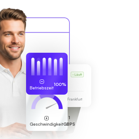
Karls VPS
Läuft
255.189.85.19
100%
Betriebszeit
Rechenzentrum Frankfurt
1
Geschwindigkeit
GBPS