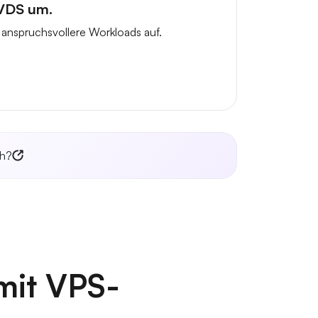
 VDS um.
anspruchsvollere Workloads auf.
ch?
 mit VPS-