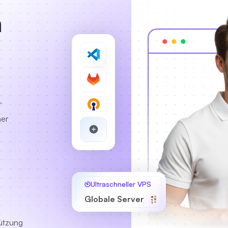
n
-
her
Ultraschneller VPS
Globale Server
ützung