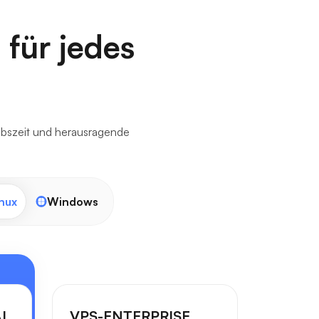
 für jedes
iebszeit und herausragende
nux
Windows
AL
VPS-ENTERPRISE