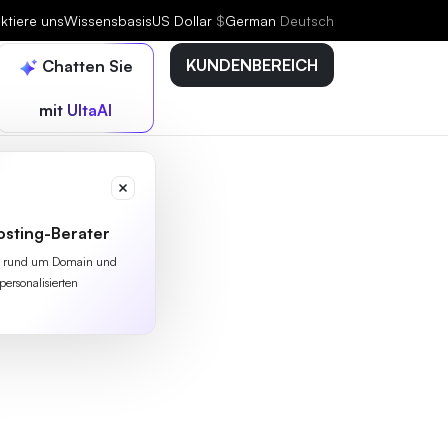
ktiere uns
Wissensbasis
US Dollar
$
German
Deutsch
KUNDENBEREICH
Chatten Sie
mit UltaAI
osting-Berater
lles rund um Domain und
personalisierten