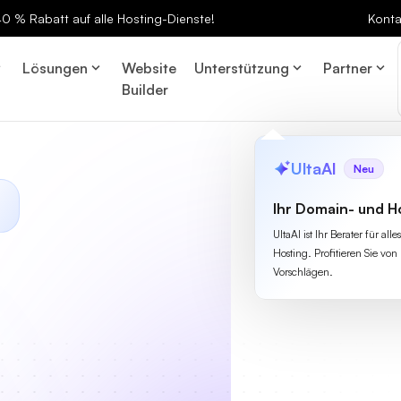
 40 % Rabatt auf alle Hosting-Dienste!
Konta
Lösungen
Website
Unterstützung
Partner
Builder
UltaAI
Neu
Ihr Domain- und H
UltaAI ist Ihr Berater für a
Hosting. Profitieren Sie von 
Vorschlägen.