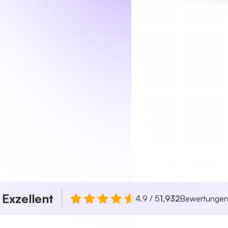
Exzellent
n
4.9 / 5
1,932
Bewertunge