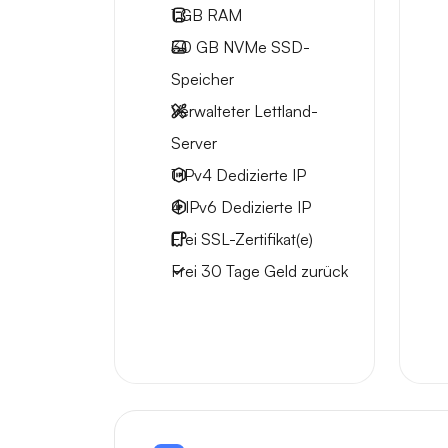
1 GB
RAM
30 GB
NVMe SSD-
Speicher
Verwalteter Lettland-
Server
1 IPv4
Dedizierte IP
4 IPv6
Dedizierte IP
Frei
SSL-Zertifikat(e)
Frei
30 Tage
Geld zurück