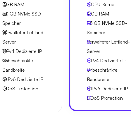
2 GB
RAM
3
CPU-Kerne
50 GB
NVMe SSD-
4 GB
RAM
Speicher
75 GB
NVMe SSD-
Verwalteter Lettland-
Speicher
Server
Verwalteter Lettland-
1 IPv4
Dedizierte IP
Server
Unbeschränkte
1 IPv4
Dedizierte IP
Bandbreite
Unbeschränkte
6 IPv6
Dedizierte IP
Bandbreite
DDoS Protection
8 IPv6
Dedizierte IP
DDoS Protection