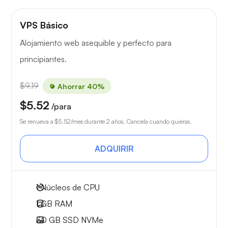
VPS Básico
Alojamiento web asequible y perfecto para
principiantes.
$9.19
Ahorrar 40%
$5.52
/para
Se renueva a
$5.52
/mes durante 2 años. Cancela cuando quieras.
ADQUIRIR
1
Núcleos de CPU
1 GB
RAM
30 GB
SSD NVMe