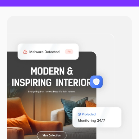
OpenVPN
WooCommerce
Laravel