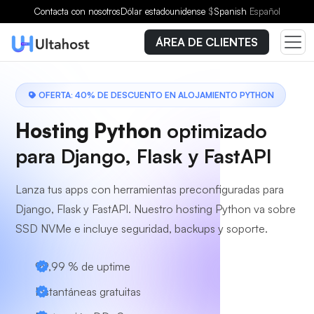
Elige un plan
Contacta con nosotros
Dólar estadounidense
$
Spanish
Español
ÁREA DE CLIENTES
OFERTA: 40% DE DESCUENTO EN ALOJAMIENTO PYTHON
Hosting Python
optimizado
para Django, Flask y FastAPI
Lanza tus apps con herramientas preconfiguradas para
Django, Flask y FastAPI. Nuestro hosting Python va sobre
SSD NVMe e incluye seguridad, backups y soporte.
99,99 % de uptime
Instantáneas gratuitas