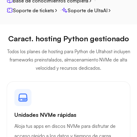
Base de conocimientos completa
Soporte de tickets
Soporte de UltaAI
Caract. hosting Python gestionado
Plex
Todos los planes de hosting para Python de Ultahost incluyen
frameworks preinstalados, almacenamiento NVMe de alta
velocidad y recursos dedicados.
Owncast
Unidades NVMe rápidas
Protector de alambre
Aloja tus apps en discos NVMe para disfrutar de
acceso rápido a los datos y tiempos de carga