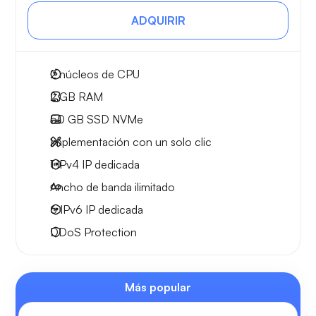
ADQUIRIR
2
núcleos de CPU
2 GB
RAM
50 GB
SSD NVMe
Implementación con un solo clic
1 IPv4
IP dedicada
Ancho de banda ilimitado
6 IPv6
IP dedicada
DDoS Protection
Más popular