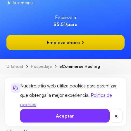
de la semana.
Empieza a
$5.51
/para
Empieza ahora
Ultahost
Hospedaje
eCommerce Hosting
Nuestro sitio web utiliza cookies para garantizar
que obtenga la mejor experiencia.
Política de
cookies
Soluciones de alojamiento
Aceptar
Soluciones de dominio