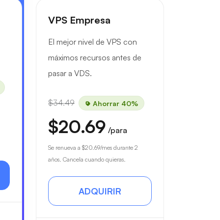
VPS Empresa
El mejor nivel de VPS con
máximos recursos antes de
pasar a VDS.
$34.49
Ahorrar 40%
$20.69
/para
Se renueva a
$20.69
/mes durante 2
años. Cancela cuando quieras.
ADQUIRIR