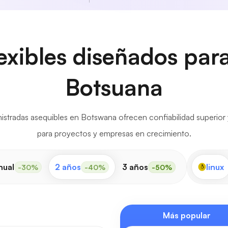
exibles diseñados pa
Botsuana
stradas asequibles en Botswana ofrecen confiabilidad superior 
para proyectos y empresas en crecimiento.
nual
2 años
3 años
linux
-30%
-40%
-50%
Más popular