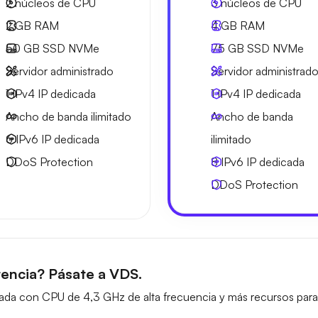
2
núcleos de CPU
3
núcleos de CPU
2 GB
RAM
4 GB
RAM
50 GB
SSD NVMe
75 GB
SSD NVMe
Servidor administrado
Servidor administrad
1 IPv4
IP dedicada
1 IPv4
IP dedicada
Ancho de banda ilimitado
Ancho de banda
6 IPv6
IP dedicada
ilimitado
DDoS Protection
8 IPv6
IP dedicada
DDoS Protection
encia? Pásate a VDS.
ada con CPU de 4,3 GHz de alta frecuencia y más recursos para