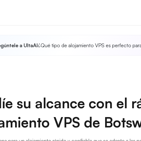
gúntele a UltaAI
¿Qué tipo de alojamiento VPS es perfecto par
íe su alcance con el r
jamiento VPS de Bots
 para un alojamiento rápido y confiable que se adapte a las 