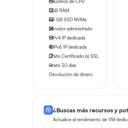
1
Núcleos de CPU
1 GB
RAM
30 GB
SSD NVMe
Servidor administrado
1 IPv4
IP dedicada
4 IPv6
IP dedicada
Gratis
Certificado (s) SSL
Gratis
30 dias
Devolución de dinero
¿Buscas más recursos y pot
Actualice al rendimiento de VM dedic