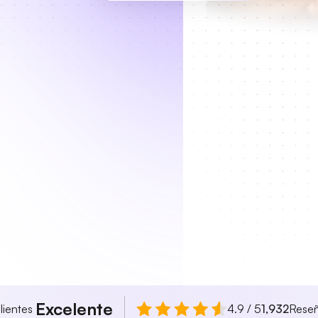
Excelente
lientes
4.9 / 5
1,932
Rese