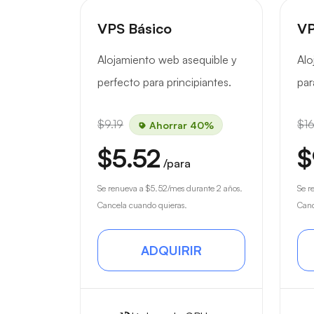
VPS Básico
VP
Alojamiento web asequible y
Alo
perfecto para principiantes.
par
$9.19
$16
Ahorrar 40%
$5.52
$
/para
Se renueva a
$5.52
/mes durante 2 años.
Se r
Cancela cuando quieras.
Canc
ADQUIRIR