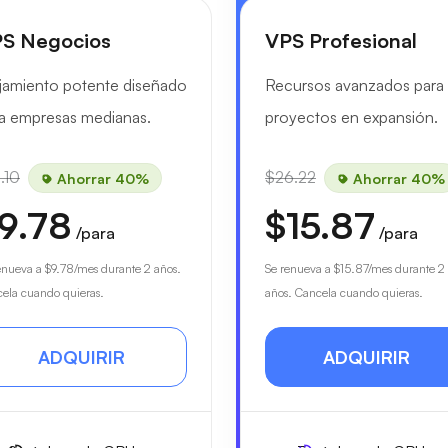
S Negocios
VPS Profesional
jamiento potente diseñado
Recursos avanzados para
a empresas medianas.
proyectos en expansión.
.10
$26.22
Ahorrar 40%
Ahorrar 40%
9.78
$15.87
/para
/para
enueva a
$9.78
/mes durante 2 años.
Se renueva a
$15.87
/mes durante 2
ela cuando quieras.
años. Cancela cuando quieras.
ADQUIRIR
ADQUIRIR