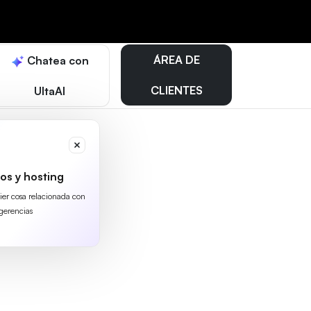
ÁREA DE
Chatea con
CLIENTES
UltaAI
os y hosting
uier cosa relacionada con
gerencias