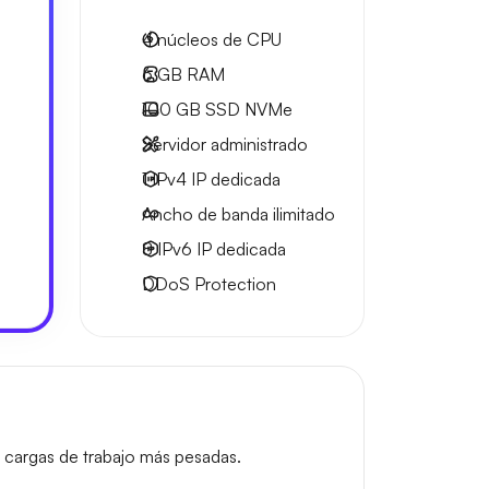
4
núcleos de CPU
6 GB
RAM
o
100 GB
SSD NVMe
Servidor administrado
1 IPv4
IP dedicada
Ancho de banda ilimitado
8 IPv6
IP dedicada
DDoS Protection
 cargas de trabajo más pesadas.