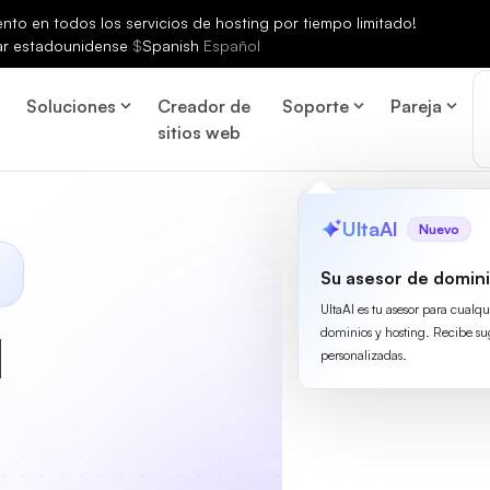
to en todos los servicios de hosting por tiempo limitado!
ar estadounidense
$
Spanish
Español
Soluciones
Creador de
Soporte
Pareja
sitios web
UltaAI
Nuevo
Su asesor de domini
UltaAI es tu asesor para cualq
dominios y hosting. Recibe su
l
personalizadas.