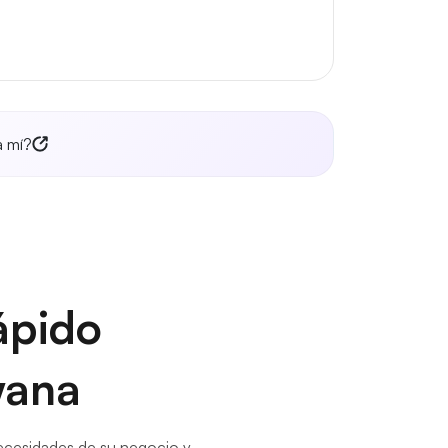
a mí?
ápido
wana
necesidades de su negocio y