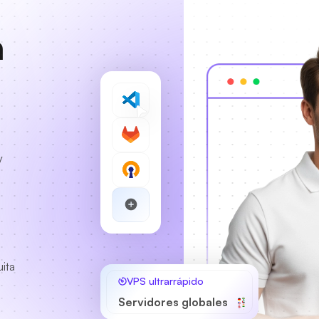
n
y
uita
VPS ultrarrápido
Servidores globales