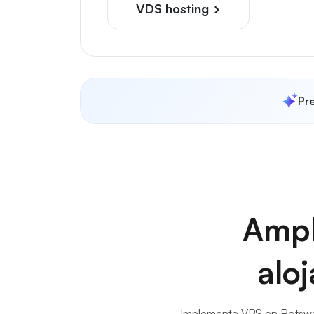
VDS hosting
Pre
Ampl
alo
Implemente VPS en Botswana