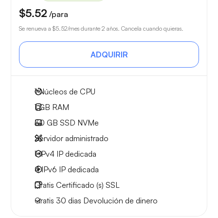
$5.52
/para
Se renueva a
$5.52
/mes durante 2 años. Cancela cuando quieras.
ADQUIRIR
1
Núcleos de CPU
1 GB
RAM
30 GB
SSD NVMe
Servidor administrado
1 IPv4
IP dedicada
4 IPv6
IP dedicada
Gratis
Certificado (s) SSL
Gratis
30 dias
Devolución de dinero