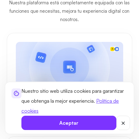
Nuestra plataforma está completamente equipada con las
funciones que necesitas, mejora tu experiencia digital con
nosotros.
Nuestro sitio web utiliza cookies para garantizar
que obtenga la mejor experiencia.
Política de
Casos de uso
cookies
Casos de uso y propósito del alojamiento
VPS administrado en Israel
Aceptar