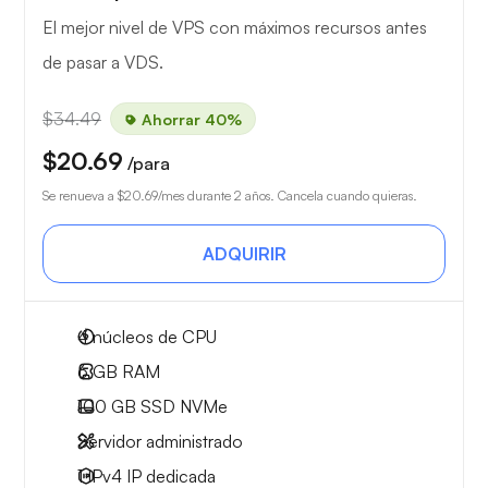
El mejor nivel de VPS con máximos recursos antes
de pasar a VDS.
$34.49
Ahorrar 40%
$20.69
/para
Se renueva a
$20.69
/mes durante 2 años. Cancela cuando quieras.
ADQUIRIR
4
núcleos de CPU
6 GB
RAM
100 GB
SSD NVMe
Servidor administrado
1 IPv4
IP dedicada