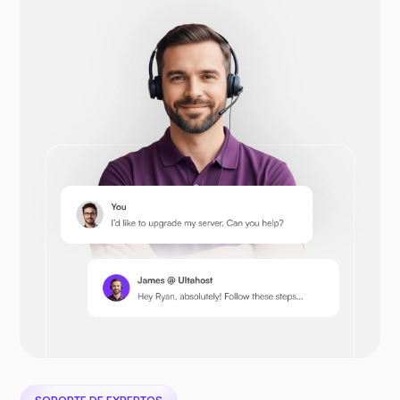
Opencart
Prestashop
Nextcloud