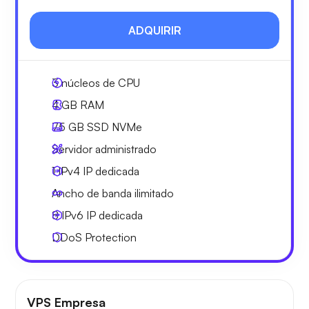
ADQUIRIR
3
núcleos de CPU
4 GB
RAM
75 GB
SSD NVMe
Servidor administrado
1 IPv4
IP dedicada
Ancho de banda ilimitado
8 IPv6
IP dedicada
DDoS Protection
VPS Empresa