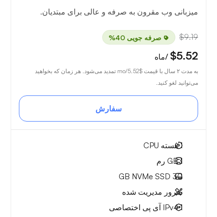
میزبانی وب مقرون به صرفه و عالی برای مبتدیان.
$9.19
صرفه جویی 40%
$5.52
/ماه
به مدت ۲ سال با قیمت
$5.52
/mo تمدید می‌شود. هر زمان که بخواهید
می‌توانید لغو کنید.
سفارش
1
هسته CPU
1 GB
رم
NVMe SSD
30 GB
سرور مدیریت شده
1 IPv4
آی پی اختصاصی