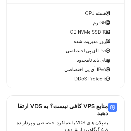
4
هسته CPU
6 GB
رم
NVMe SSD
100 GB
سرور مدیریت شده
1 IPv4
آی پی اختصاصی
پهنای باند نامحدود
8 IPv6
آی پی اختصاصی
DDoS Protection
منابع VPS کافی نیست؟ به VDS ارتقا
دهید
به پلان های VDS با عملکرد اختصاصی و پردازنده
4.3 گیگاهرتز ارتقا دهید.