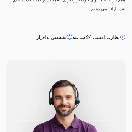
شما ارائه می دهیم.
افزونه WP-extendify
نظارت امنیتی 24 ساعته
تشخیص بدافزار
دروپال
اوپن‌کارت