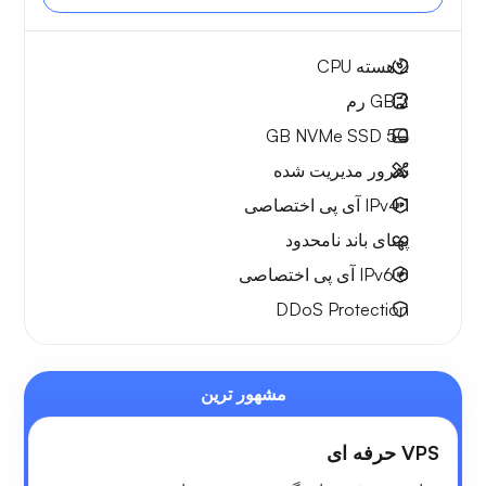
2
هسته CPU
2 GB
رم
NVMe SSD
50 GB
سرور مدیریت شده
1 IPv4
آی پی اختصاصی
پهنای باند نامحدود
6 IPv6
آی پی اختصاصی
DDoS Protection
مشهور ترین
VPS حرفه ای