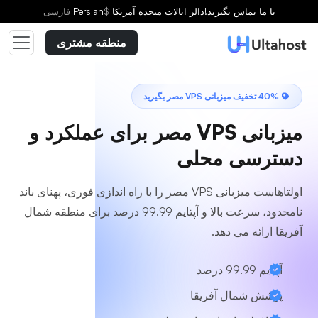
یک طرح انتخاب کنید
با ما تماس بگیرید!
دالر ایالات متحده آمریکا
$
Persian
فارسى
منطقه مشتری
40% تخفیف میزبانی VPS مصر بگیرید
میزبانی VPS مصر
برای عملکرد و
دسترسی محلی
اولتاهاست میزبانی VPS مصر را با راه اندازی فوری، پهنای باند
نامحدود، سرعت بالا و آپتایم 99.99 درصد برای منطقه شمال
آفریقا ارائه می دهد.
آپتایم 99.99 درصد
پوشش شمال آفریقا