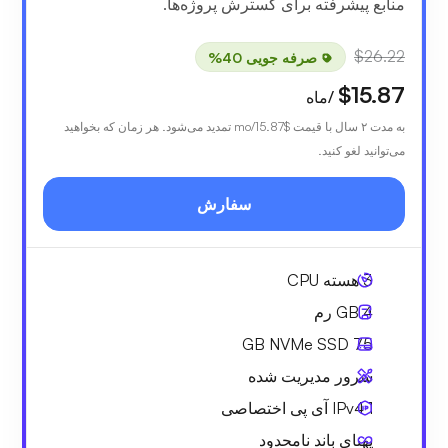
منابع پیشرفته برای گسترش پروژه‌ها.
$26.22
صرفه جویی 40%
$15.87
/ماه
به مدت ۲ سال با قیمت
$15.87
/mo تمدید می‌شود. هر زمان که بخواهید
می‌توانید لغو کنید.
سفارش
3
هسته CPU
4 GB
رم
NVMe SSD
75 GB
سرور مدیریت شده
1 IPv4
آی پی اختصاصی
پهنای باند نامحدود