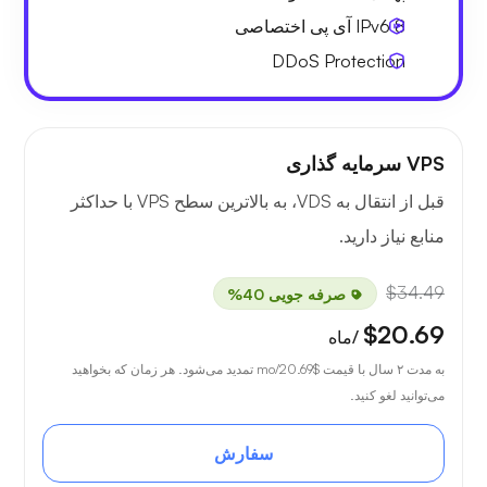
8 IPv6
آی پی اختصاصی
DDoS Protection
VPS سرمایه گذاری
قبل از انتقال به VDS، به بالاترین سطح VPS با حداکثر
منابع نیاز دارید.
$34.49
صرفه جویی 40%
$20.69
/ماه
به مدت ۲ سال با قیمت
$20.69
/mo تمدید می‌شود. هر زمان که بخواهید
می‌توانید لغو کنید.
سفارش