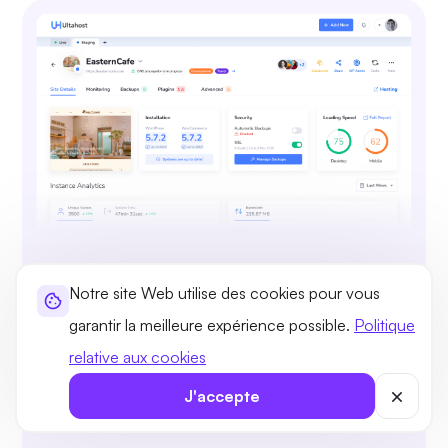
Contrôle et gestionnaire complets
Notre site Web utilise des cookies pour vous
de WordPress
garantir la meilleure expérience possible.
Politique
Gérez les installations WordPress via une liste
relative aux cookies
simple pour afficher, créer, modifier ou
supprimer. Migrez vers UltaHost et importez en
J'accepte
un clic.