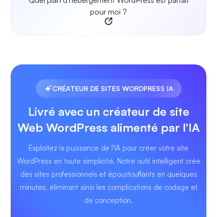
Quel plan d'hébergement WordPress est parfait
pour moi ?
CRÉATEUR DE SITES WORDPRESS IA
Livré avec un créateur de site
Web WordPress alimenté par l'IA
Exploitez la puissance de l'IA pour créer votre site
WordPress en toute simplicité. Notre outil intelligent crée
des sites professionnels et époustouflants en quelques
minutes, éliminant ainsi les complications de codage et
de conception.