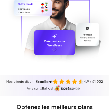
Ultra-rapide
Serveurs
mondiaux
Protégé
Aucune menace
trouvée
Créer votre site
WordPress
Excellent
Nos clients disent
4.9 / 5
1,932
Avis sur UltaHost
Obtenez les meilleurs plans