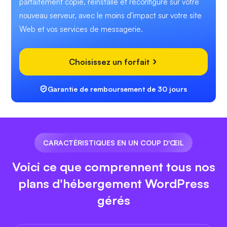
parfaitement copié, réinstallé et reconfiguré sur votre
nouveau serveur, avec le moins d'impact sur votre site
Web et vos services de messagerie.
Choisissez un forfait
Garantie de remboursement de 30 jours
CARACTÉRISTIQUES EN UN COUP D'ŒIL
Voici ce que comprennent tous nos
plans d'hébergement WordPress
gérés