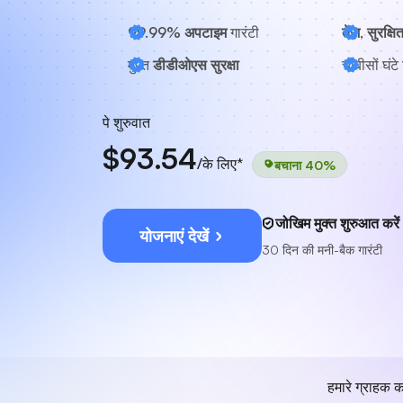
99.99% अपटाइम
गारंटी
तेज़, सुरक्षि
मुफ़्त
डीडीओएस सुरक्षा
चौबीसों घंटे
पे शुरुवात
$93.54
/के लिए*
बचाना 40%
जोखिम मुक्त शुरुआत करें
योजनाएं देखें
30 दिन की मनी-बैक गारंटी
हमारे ग्राहक क