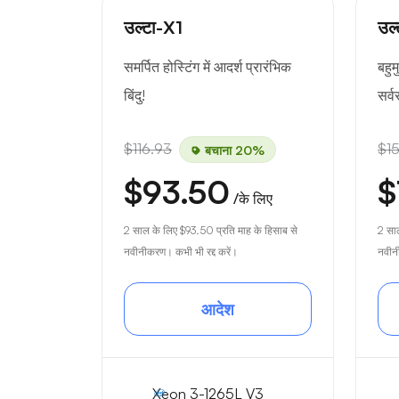
उल्टा-X1
उल
समर्पित होस्टिंग में आदर्श प्रारंभिक
बहुम
बिंदु!
सर्
$116.93
$1
बचाना 20%
$93.50
$
/के लिए
2 साल के लिए
$93.50
प्रति माह के हिसाब से
2 सा
नवीनीकरण। कभी भी रद्द करें।
नवीनी
आदेश
Xeon 3-1265L V3