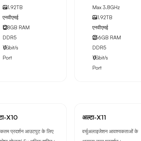
2x
1.92TB
Max 3.8GHz
एनवीएमई
2x
1.92TB
128GB
RAM
एनवीएमई
DDR5
256GB
RAM
1
Gbit/s
DDR5
Port
1
Gbit/s
Port
्टा-X10
अल्टा-X11
कतम प्रदर्शन आउटपुट के लिए
वर्चुअलाइजेशन आवश्यकताओं के