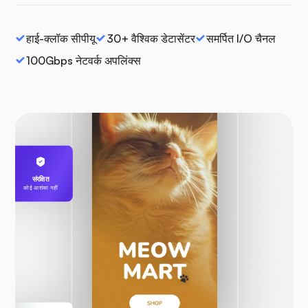
हाई-क्लॉक सीपीयू
30+ वैश्विक डेटासेंटर
समर्पित I/O चैनल
100Gbps नेटवर्क अपलिंक्स
संरक्षित
कोई आशंका नहीं