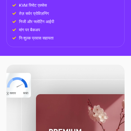
KVM रिमोट एक्सेस
तेज़ सर्वर प्रोविज़निंग
निजी और फ्लोटिंग आईपी
मांग पर बैकअप
निःशुल्क प्रवास सहायता
रफ़्तार
99.1