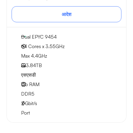
आदेश
Dual EPYC 9454
64 Cores x 3.55GHz
Max 4.4GHz
2x
3.84TB
एसएसडी
1Tb
RAM
DDR5
2
Gbit/s
Port