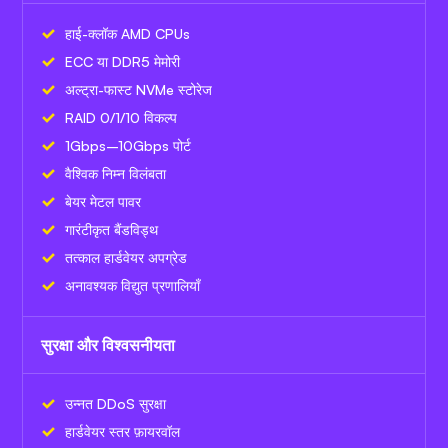
हाई-क्लॉक AMD CPUs
ECC या DDR5 मेमोरी
अल्ट्रा-फास्ट NVMe स्टोरेज
RAID 0/1/10 विकल्प
1Gbps–10Gbps पोर्ट
वैश्विक निम्न विलंबता
बेयर मेटल पावर
गारंटीकृत बैंडविड्थ
तत्काल हार्डवेयर अपग्रेड
अनावश्यक विद्युत प्रणालियाँ
सुरक्षा और विश्वसनीयता
उन्नत DDoS सुरक्षा
हार्डवेयर स्तर फ़ायरवॉल