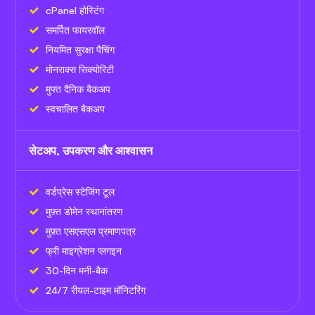
cPanel होस्टिंग
समर्पित फायरवॉल
नियमित सुरक्षा पैचिंग
मोनराक्स सिक्योरिटी
मुफ्त दैनिक बैकअप
स्वचालित बैकअप
सेटअप, उपकरण और आश्वासन
वर्डप्रेस स्टेजिंग टूल
मुफ़्त डोमेन स्थानांतरण
मुफ़्त एसएसएल प्रमाणपत्र
फ्री माइग्रेशन प्लगइन
30-दिन मनी-बैक
24/7 रीयल-टाइम मॉनिटरिंग