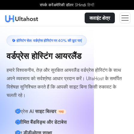
एक योजना चुनें
संपर्क करें
अमेरिकी डॉलर
$
Hindi
हिन्दी
क्लाइंट क्षेत्र
होस्टिंग सेल: वर्डप्रेस होस्टिंग पर 40% की छूट पाएं
वर्डप्रेस होस्टिंग आयरलैंड
हमारे विश्वसनीय, तेज़ और सुरक्षित आयरलैंड वर्डप्रेस होस्टिंग के साथ
अपने व्यवसाय को सर्वश्रेष्ठ आधार प्रदान करें। UltaHost के समर्पित
विशेषज्ञ सुनिश्चित करते हैं कि आपकी साइट बिना किसी रुकावट के
चलती रहे।
वर्डप्रेस
AI साइट बिल्डर
नया
असीमित बैंडविड्थ और डेटाबेस
मुफ़्त
डीडीओएस सुरक्षा