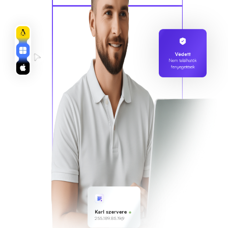
Védett
Nem találhatók
fenyegetések
Karl szervere
255.189.85.19