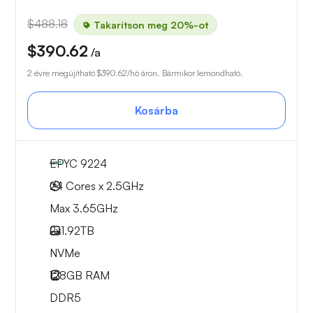
$488.18
Takarítson meg 20%-ot
$390.62
/a
2 évre megújítható
$390.62
/hó áron. Bármikor lemondható.
Kosárba
EPYC 9224
24 Cores x 2.5GHz
Max 3.65GHz
2x
1.92TB
NVMe
128GB
RAM
DDR5