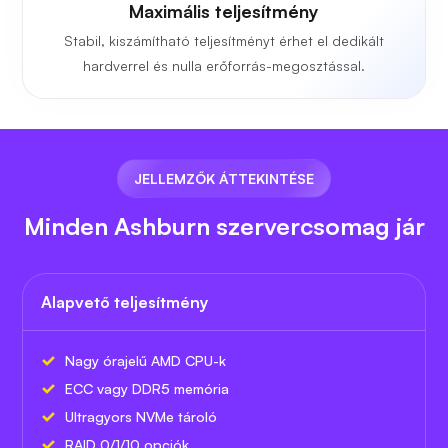
Maximális teljesítmény
Stabil, kiszámítható teljesítményt érhet el dedikált
hardverrel és nulla erőforrás-megosztással.
JELLEMZŐK ÁTTEKINTÉSE
Minden Ashburn szervercsomag jár
Alapvető teljesítmény
Nagy órajelű AMD CPU-k
ECC vagy DDR5 memória
Ultragyors NVMe tároló
RAID 0/1/10 opciók