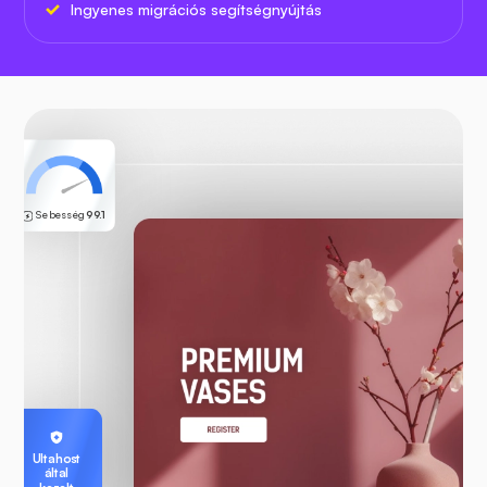
Ingyenes migrációs segítségnyújtás
Sebesség
99.1
Ultahost
által