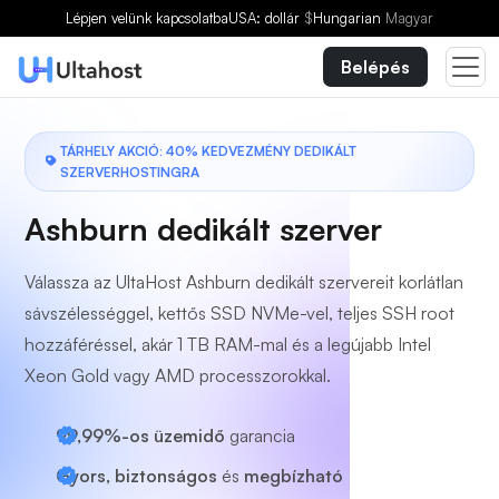
Válasszon egy csomagot
Lépjen velünk kapcsolatba
USA: dollár
$
Hungarian
Magyar
Belépés
TÁRHELY AKCIÓ: 40% KEDVEZMÉNY DEDIKÁLT
SZERVERHOSTINGRA
Ashburn dedikált szerver
Válassza az UltaHost Ashburn dedikált szervereit korlátlan
sávszélességgel, kettős SSD NVMe-vel, teljes SSH root
hozzáféréssel, akár 1 TB RAM-mal és a legújabb Intel
Xeon Gold vagy AMD processzorokkal.
99,99%-os üzemidő
garancia
Gyors, biztonságos
és
megbízható