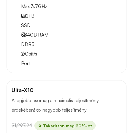
Max 3.7GHz
2x
2TB
SSD
384GB
RAM
DDR5
2
Gbit/s
Port
Ulta-X10
A legjobb csomag a maximális teljesítmény
érdekében! 5x nagyobb teljesítmény.
$1,297.24
Takarítson meg 20%-ot