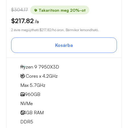
$304.17
Takarítson meg 20%-ot
$217.82
/a
2 évre megújítható
$217.82
/hó áron. Bármikor lemondható.
Kosárba
Ryzen 9 7950X3D
16 Cores x 4.2GHz
Max 5.7GHz
2x
960GB
NVMe
64GB
RAM
DDR5