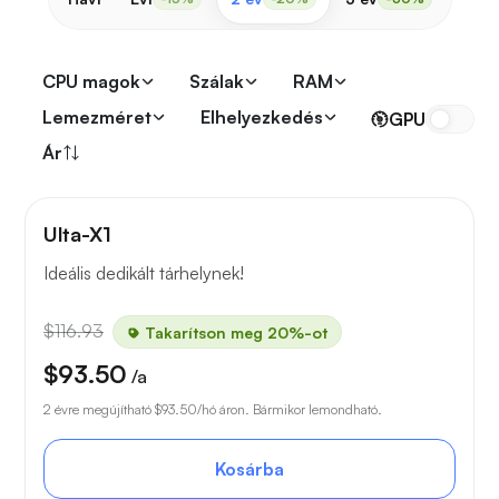
CPU magok
Szálak
RAM
Lemezméret
Elhelyezkedés
GPU
Ár
Ulta-X1
Ideális dedikált tárhelynek!
$116.93
Takarítson meg 20%-ot
$93.50
/a
2 évre megújítható
$93.50
/hó áron. Bármikor lemondható.
Kosárba