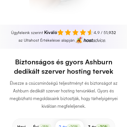
Kiváló
Ügyfeleink szerint
4.9 / 5
1,932
az Ultahost Értékelései alapján
Biztonságos és gyors Ashburn
dedikált szerver hosting tervek
Élvezze a csúcsminőségű teljesítményt és biztonságot az
Ashburn dedikált szerver hosting tervünkkel. Gyors és
megbízható megoldásaink biztosítják, hogy tárhelyigényei
kiválóan megfeleljenek.
Havi
Évi
2 év
3 év
-15%
-20%
-30%