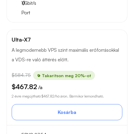
1
Gbit/s
Port
Ulta-X7
A legmodernebb VPS szint maximális erőforrásokkal
a VDS-re való áttérés előtt.
$584.75
Takarítson meg 20%-ot
$467.82
/a
2 évre megújítható
$467.82
/hó áron. Bármikor lemondható.
Kosárba