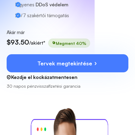
Ingyenes
DDoS védelem
24/7
szakértői támogatás
Akár már
$93.50
/akiért*
Megment 40%
Tervek megtekintése
Kezdje el kockázatmentesen
30 napos pénzvisszafizetési garancia