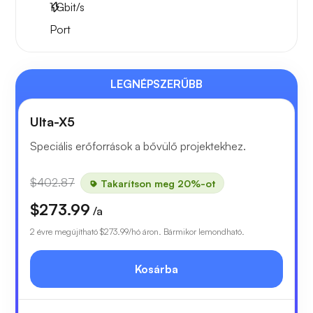
1
Gbit/s
Port
LEGNÉPSZERŰBB
Ulta-X5
Speciális erőforrások a bővülő projektekhez.
$402.87
Takarítson meg 20%-ot
$273.99
/a
2 évre megújítható
$273.99
/hó áron. Bármikor lemondható.
Kosárba