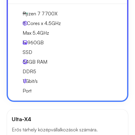
Ryzen 7 7700X
8 Cores x 4.5GHz
Max 5.4GHz
1x
960GB
SSD
64GB
RAM
DDR5
1
Gbit/s
Port
Ulta-X4
Erős tárhely középvállalkozások számára.