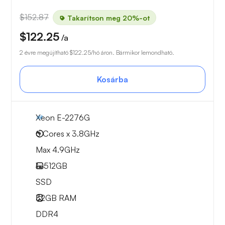
$152.87
Takarítson meg 20%-ot
$122.25
/a
2 évre megújítható
$122.25
/hó áron. Bármikor lemondható.
Kosárba
Xeon E-2276G
6 Cores x 3.8GHz
Max 4.9GHz
1x
512GB
SSD
32GB
RAM
DDR4