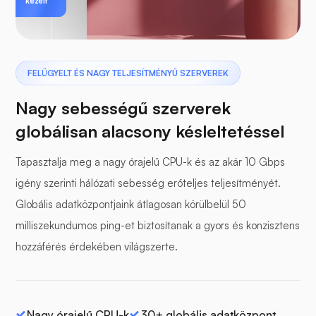
kezelt
FELÜGYELT ÉS NAGY TELJESÍTMÉNYŰ SZERVEREK
Nagy sebességű szerverek
globálisan alacsony késleltetéssel
Tapasztalja meg a nagy órajelű CPU-k és az akár 10 Gbps
igény szerinti hálózati sebesség erőteljes teljesítményét.
Globális adatközpontjaink átlagosan körülbelül 50
milliszekundumos ping-et biztosítanak a gyors és konzisztens
hozzáférés érdekében világszerte.
Nagy órajelű CPU-k
30+ globális adatközpont