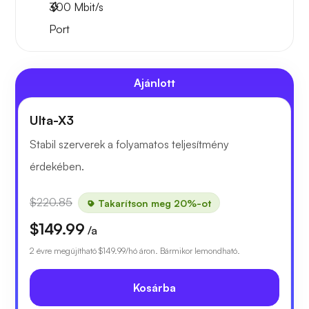
300
Mbit/s
Port
Ajánlott
Ulta-X3
Stabil szerverek a folyamatos teljesítmény
érdekében.
$220.85
Takarítson meg 20%-ot
$149.99
/a
2 évre megújítható
$149.99
/hó áron. Bármikor lemondható.
Kosárba