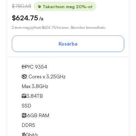
$780.68
Takarítson meg 20%-ot
$624.75
/a
2 évre megújítható
$624.75
/hó áron. Bármikor lemondható.
Kosárba
EPYC 9354
32 Cores x 3.25GHz
Max 3.8GHz
2x
3.84TB
SSD
256GB
RAM
DDR5
2
Gbit/s