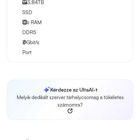
2x
3.84TB
SSD
1Tb
RAM
DDR5
2
Gbit/s
Port
Kérdezze az UltaAI-t
Melyik dedikált szerver tárhelycsomag a tökéletes
számomra?