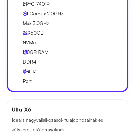
EPYC 7401P
24 Cores x 2.0GHz
Max 3.0GHz
2x
960GB
NVMe
128GB
RAM
DDR4
1
Gbit/s
Port
Ulta-X6
Ideális nagyvállalkozások tulajdonosainak és
kétszeres erőforrásoknak.