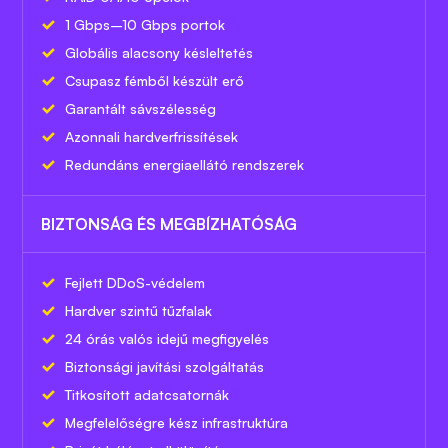
1 Gbps–10 Gbps portok
Globális alacsony késleltetés
Csupasz fémből készült erő
Garantált sávszélesség
Azonnali hardverfrissítések
Redundáns energiaellátó rendszerek
BIZTONSÁG ÉS MEGBÍZHATÓSÁG
Fejlett DDoS-védelem
Hardver szintű tűzfalak
24 órás valós idejű megfigyelés
Biztonsági javítási szolgáltatás
Titkosított adatcsatornák
Megfelelőségre kész infrastruktúra