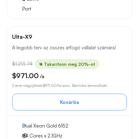
Port
Ulta-X9
A legjobb terv az összes átfogó vállalat számára!
$1,213.74
Takarítson meg 20%-ot
$971.00
/a
2 évre megújítható
$971.00
/hó áron. Bármikor lemondható.
Kosárba
Dual Xeon Gold 6152
44 Cores x 2.1GHz