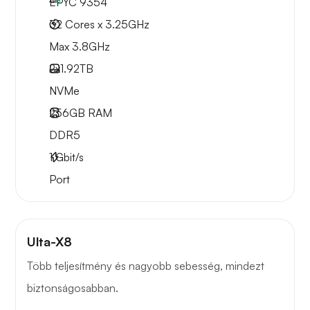
EPYC 9354
32 Cores x 3.25GHz
Max 3.8GHz
2x
1.92TB
NVMe
256GB
RAM
DDR5
1
Gbit/s
Port
Ulta-X8
Több teljesítmény és nagyobb sebesség, mindezt
biztonságosabban.