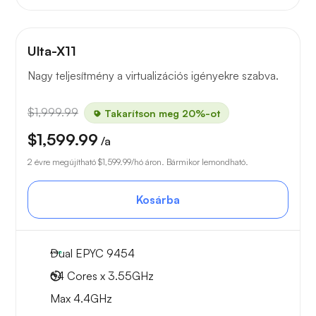
Ulta-X11
Nagy teljesítmény a virtualizációs igényekre szabva.
$1,999.99
Takarítson meg 20%-ot
$1,599.99
/a
2 évre megújítható
$1,599.99
/hó áron. Bármikor lemondható.
Kosárba
Dual EPYC 9454
64 Cores x 3.55GHz
Max 4.4GHz