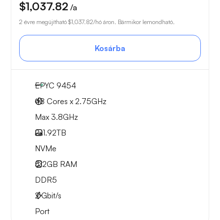
$1,037.82
/a
2 évre megújítható
$1,037.82
/hó áron. Bármikor lemondható.
Kosárba
EPYC 9454
48 Cores x 2.75GHz
Max 3.8GHz
2x
1.92TB
NVMe
512GB
RAM
DDR5
2
Gbit/s
Port