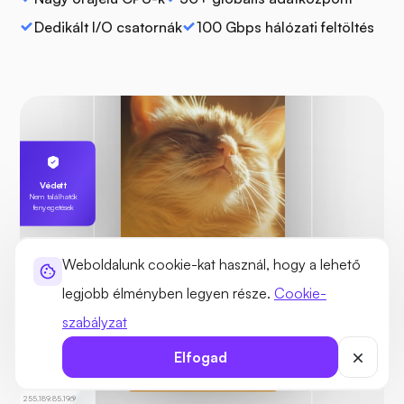
Dedikált I/O csatornák
100 Gbps hálózati feltöltés
Védett
Nem találhatók
fenyegetések
Weboldalunk cookie-kat használ, hogy a lehető
legjobb élményben legyen része.
Cookie-
szabályzat
Elfogad
Karl szervere
255.189.85.19