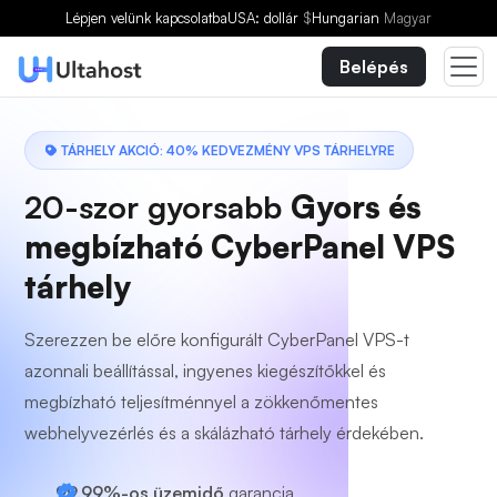
Lépjen velünk kapcsolatba
USA: dollár
$
Hungarian
Magyar
Belépés
TÁRHELY AKCIÓ: 40% KEDVEZMÉNY VPS TÁRHELYRE
20-szor gyorsabb
Gyors és
megbízható CyberPanel VPS
tárhely
Szerezzen be előre konfigurált CyberPanel VPS-t
azonnali beállítással, ingyenes kiegészítőkkel és
megbízható teljesítménnyel a zökkenőmentes
webhelyvezérlés és a skálázható tárhely érdekében.
99,99%-os üzemidő
garancia