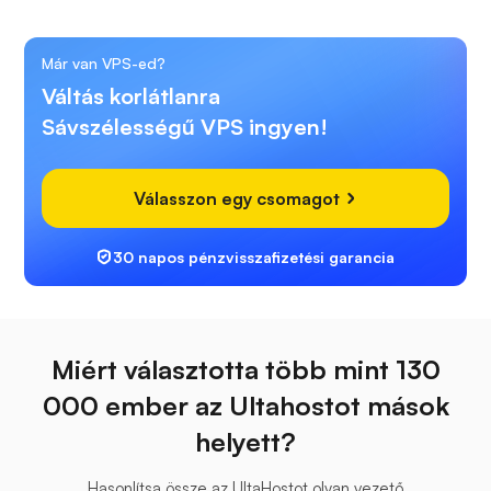
Már van VPS-ed?
Váltás korlátlanra
Sávszélességű VPS ingyen!
Válasszon egy csomagot
30 napos pénzvisszafizetési garancia
Miért választotta több mint 130
000 ember az Ultahostot mások
helyett?
Hasonlítsa össze az UltaHostot olyan vezető