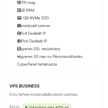
1
CPU mag
1 GB
RAM
30 GB
NVMe SSD
Menedzselt szerver
1 IPv4
Dedikált IP
4 IPv6
Dedikált IP
Ingyenes
SSL tanúsítvány
Ingyenes
30 nap-os
Pénzvisszafizetés
CyberPanel
tartalmazza
VPS BUSINESS
Erős tárhely középvállalkozások számára.
$19.10
Takarítson meg 40%-ot