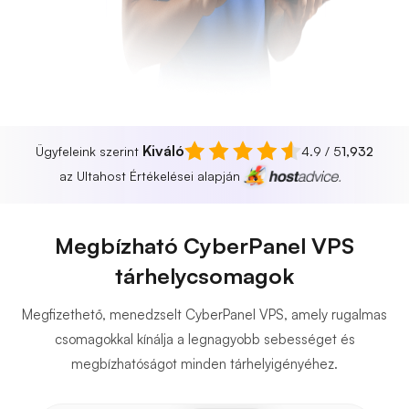
Kiváló
Ügyfeleink szerint
4.9 / 5
1,932
az Ultahost Értékelései alapján
Megbízható CyberPanel VPS
tárhelycsomagok
Megfizethető, menedzselt CyberPanel VPS, amely rugalmas
csomagokkal kínálja a legnagyobb sebességet és
megbízhatóságot minden tárhelyigényéhez.