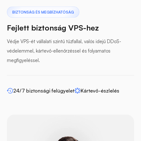
Szárnyas gyík
BIZTONSÁG ÉS MEGBÍZHATÓSÁG
Fejlett biztonság VPS-hez
Védje VPS-ét vállalati szintű tűzfallal, valós idejű DDoS-
védelemmel, kártevő-ellenőrzéssel és folyamatos
Puffer panel
megfigyeléssel.
24/7 biztonsági felügyelet
Kártevő-észlelés
WP-extendify