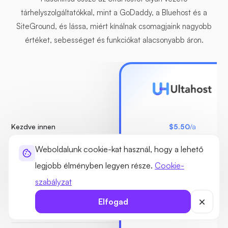
tárhelyszolgáltatókkal, mint a GoDaddy, a Bluehost és a
SiteGround, és lássa, miért kínálnak csomagjaink nagyobb
értéket, sebességet és funkciókat alacsonyabb áron.
Kezdve innen
$5.50
/a
Weboldalunk cookie-kat használ, hogy a lehető
Weboldalak
Legfeljebb 7
legjobb élményben legyen része.
Cookie-
szabályzat
Lemez terület
30GB NVMe
Elfogad
RAM
1 GB