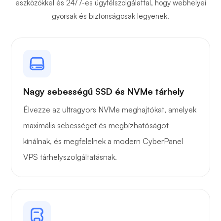
eszközökkel és 24/7-es ügyfélszolgálattal, hogy webhelyei
gyorsak és biztonságosak legyenek.
Nagy sebességű SSD és NVMe tárhely
Élvezze az ultragyors NVMe meghajtókat, amelyek
maximális sebességet és megbízhatóságot
kínálnak, és megfelelnek a modern CyberPanel
VPS tárhelyszolgáltatásnak.