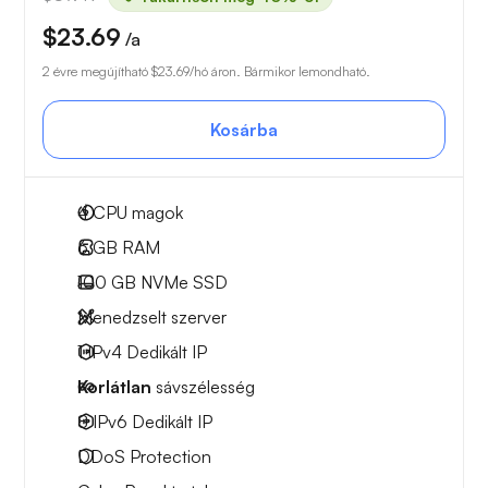
$23.69
/a
2 évre megújítható
$23.69
/hó áron. Bármikor lemondható.
Kosárba
4
CPU magok
6 GB
RAM
100 GB
NVMe SSD
Menedzselt szerver
1 IPv4
Dedikált IP
Korlátlan
sávszélesség
8 IPv6
Dedikált IP
DDoS Protection