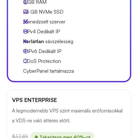
4 GB
RAM
75 GB
NVMe SSD
Menedzselt szerver
1 IPv4
Dedikált IP
Korlátlan
sávszélesség
8 IPv6
Dedikált IP
DDoS Protection
CyberPanel
tartalmazza
VPS ENTERPRISE
A legmodernebb VPS szint maximális erőforrásokkal
a VDS-re való áttérés előtt.
$37.49
Takarítson meg 40%-ot