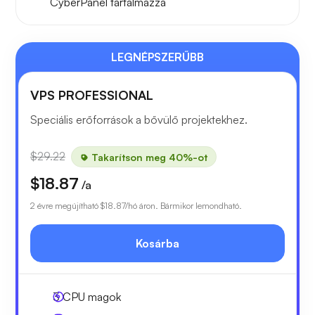
CyberPanel
tartalmazza
LEGNÉPSZERŰBB
VPS PROFESSIONAL
Speciális erőforrások a bővülő projektekhez.
$29.22
Takarítson meg 40%-ot
$18.87
/a
2 évre megújítható
$18.87
/hó áron. Bármikor lemondható.
Kosárba
3
CPU magok