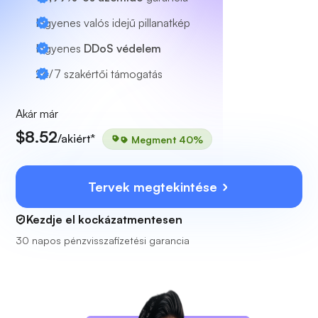
Ingyenes valós idejű pillanatkép
Ingyenes
DDoS védelem
24/7
szakértői támogatás
Akár már
$8.52
/akiért*
Megment 40%
Tervek megtekintése
Kezdje el kockázatmentesen
30 napos pénzvisszafizetési garancia