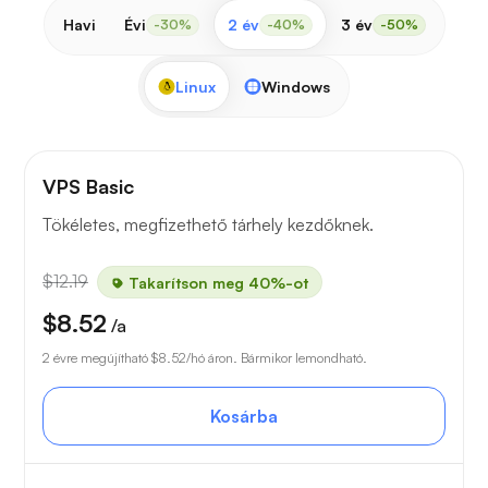
Havi
Évi
2 év
3 év
-30%
-40%
-50%
Linux
Windows
VPS Basic
Tökéletes, megfizethető tárhely kezdőknek.
$12.19
Takarítson meg 40%-ot
$8.52
/a
2 évre megújítható
$8.52
/hó áron. Bármikor lemondható.
Kosárba