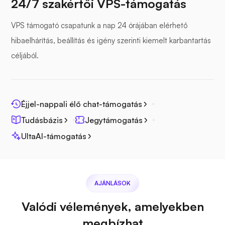
24/7 szakértői VPS-támogatás
VPS támogató csapatunk a nap 24 órájában elérhető
hibaelhárítás, beállítás és igény szerinti kiemelt karbantartás
Tengeri filé
céljából.
Éjjel-nappali élő chat-támogatás
Tudásbázis
Jegytámogatás
Fotoprizma
UltaAI-támogatás
AJÁNLÁSOK
Jitsi
Valódi vélemények, amelyekben
megbízhat