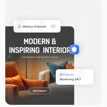
OpenVPN
WooCommerce
Laravel