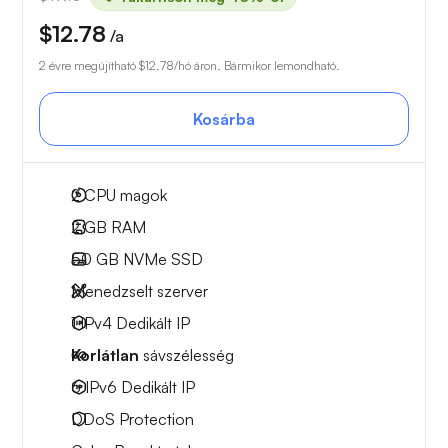
$12.78
/a
2 évre megújítható
$12.78
/hó áron. Bármikor lemondható.
Kosárba
2
CPU magok
2 GB
RAM
50 GB
NVMe SSD
Menedzselt szerver
1 IPv4
Dedikált IP
Korlátlan
sávszélesség
6 IPv6
Dedikált IP
DDoS Protection