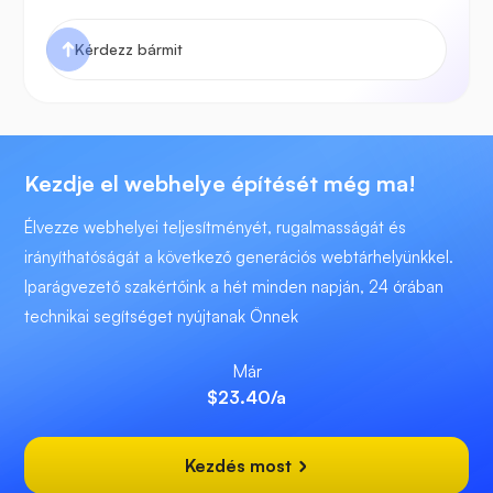
Kezdje el webhelye építését még ma!
Élvezze webhelyei teljesítményét, rugalmasságát és
irányíthatóságát a következő generációs webtárhelyünkkel.
Iparágvezető szakértőink a hét minden napján, 24 órában
technikai segítséget nyújtanak Önnek
Már
$23.40
/a
Kezdés most