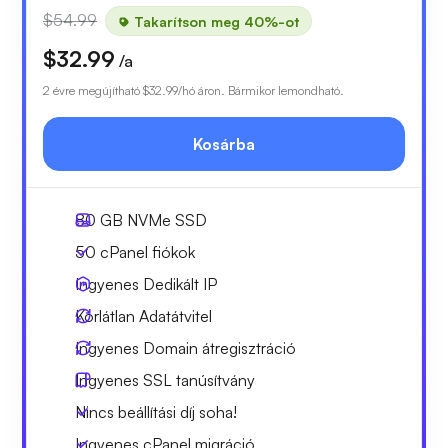
$54.99
Takarítson meg 40%-ot
$32.99
/a
2 évre megújítható
$32.99
/hó áron. Bármikor lemondható.
Kosárba
80 GB
NVMe SSD
50
cPanel fiókok
Ingyenes
Dedikált IP
Korlátlan
Adatátvitel
Ingyenes
Domain átregisztráció
Ingyenes
SSL tanúsítvány
Nincs beállítási díj soha!
Ingyenes cPanel migráció