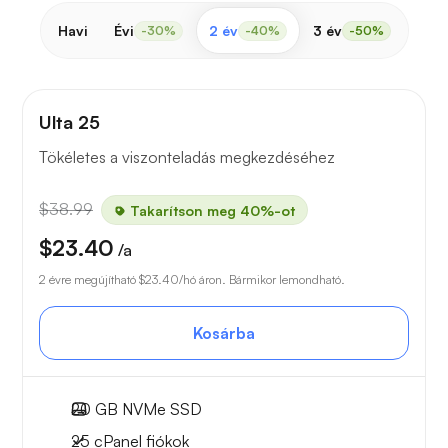
Havi
Évi
2 év
3 év
-30%
-40%
-50%
Ulta 25
Tökéletes a viszonteladás megkezdéséhez
$38.99
Takarítson meg 40%-ot
$23.40
/a
2 évre megújítható
$23.40
/hó áron. Bármikor lemondható.
Kosárba
20 GB
NVMe SSD
25
cPanel fiókok