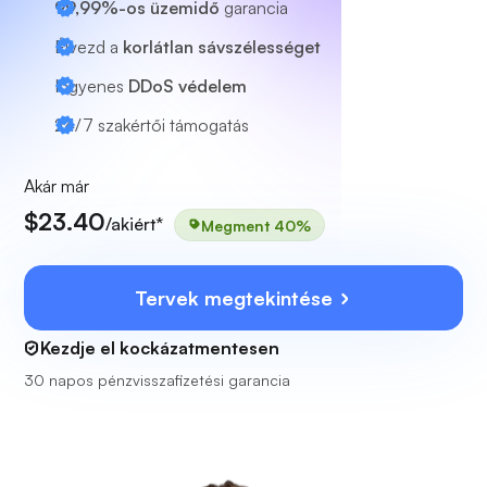
99,99%-os üzemidő
garancia
Élvezd a
korlátlan sávszélességet
Ingyenes
DDoS védelem
24/7
szakértői támogatás
Akár már
$23.40
/akiért*
Megment 40%
Tervek megtekintése
Kezdje el kockázatmentesen
30 napos pénzvisszafizetési garancia