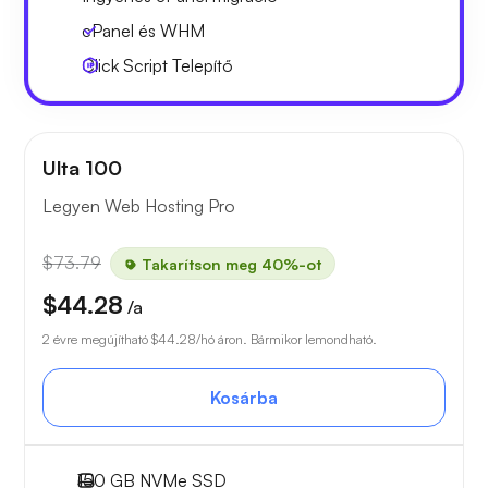
cPanel és WHM
Click Script Telepítő
Ulta 100
Legyen Web Hosting Pro
$73.79
Takarítson meg 40%-ot
$44.28
/a
2 évre megújítható
$44.28
/hó áron. Bármikor lemondható.
Kosárba
150 GB
NVMe SSD