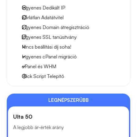
Ingyenes
Dedikált IP
Korlátlan
Adatátvitel
Ingyenes
Domain átregisztráció
Ingyenes
SSL tanúsítvány
Nincs beállítási díj soha!
Ingyenes cPanel migráció
cPanel és WHM
Click Script Telepítő
LEGNÉPSZERŰBB
Ulta 50
A legjobb ár-érték arány