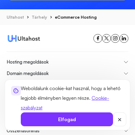
Ultahost
Tárhely
eCommerce Hosting
Hosting megoldások
Domain megoldások
Általános információ
Weboldalunk cookie-kat használ, hogy a lehető
Támogatás
legjobb élményben legyen része.
Cookie-
szabályzat
Takarítási szolgáltatások
Elfogad
LEGNÉPSZERŰBB
Összehasonlítás