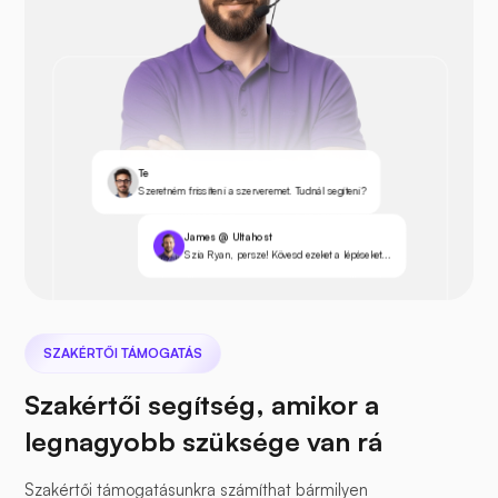
Te
Szeretném frissíteni a szerveremet. Tudnál segíteni?
James @ Ultahost
Szia Ryan, persze! Kövesd ezeket a lépéseket...
SZAKÉRTŐI TÁMOGATÁS
Szakértői segítség, amikor a
legnagyobb szüksége van rá
Szakértői támogatásunkra számíthat bármilyen