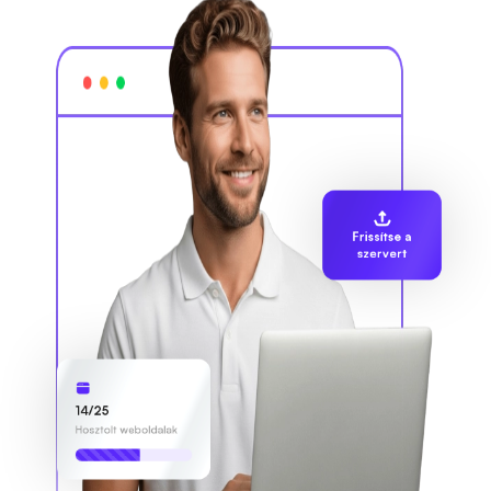
Frissítse a
szervert
14/25
Hosztolt weboldalak