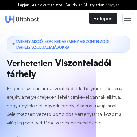
Válasszon egy csomagot
Lépjen velünk kapcsolatba
USA: dollár
$
Hungarian
Magyar
Belépés
TÁRHELY AKCIÓ: 40% KEDVEZMÉNY VISZONTELADÓI
TÁRHELY SZOLGÁLTATÁSOKRA
Verhetetlen
Viszonteladói
tárhely
Engedje szabadjára viszonteladói tárhelymegoldásaink
erejét, amelyek teljesen fehér címkével vannak ellátva,
hogy ügyfeleinek egyedi tárhely-élményt nyújtsanak.
Jelentkezzen vezető pozícióba versenytársai között a
világ legjobb webtárhelyeinek értékesítésével.