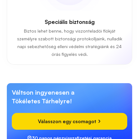
Speciális biztonság
Biztos lehet benne, hogy viszonteladói fiókját
személyre szabott biztonsági protokolljaink, nulladik
napi sebezhetőség elleni védelmi stratégiáink és 24
órás figyelés védi.
Váltson ingyenesen a
Tökéletes Tárhelyre!
Válasszon egy csomagot
30 napos pénzvisszafizetési garancia