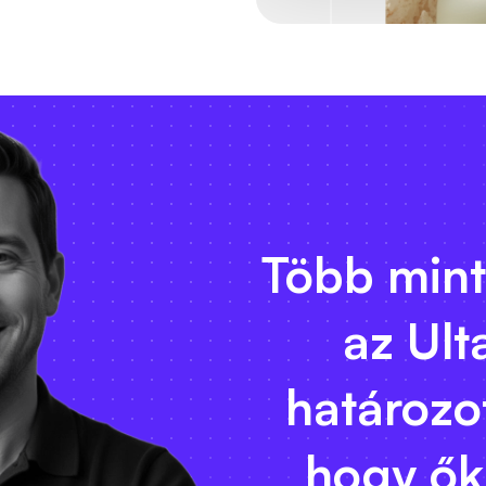
Több mint
az Ult
határozot
hogy ők