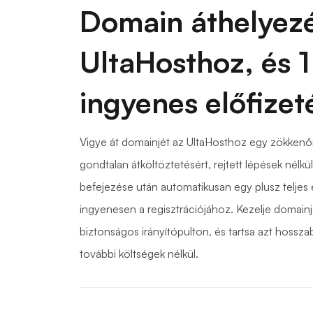
Domain áthelyez
UltaHosthoz, és 1
ingyenes előfizet
Vigye át domainjét az UltaHosthoz egy zökken
gondtalan átköltöztetésért, rejtett lépések nélkül.
befejezése után automatikusan egy plusz teljes 
ingyenesen a regisztrációjához. Kezelje domainj
biztonságos irányítópulton, és tartsa azt hosszab
további költségek nélkül.