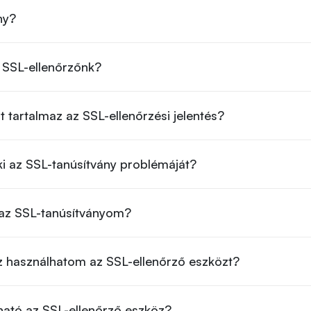
ny?
SSL-ellenőrzőnk?
 tartalmaz az SSL-ellenőrzési jelentés?
i az SSL-tanúsítvány problémáját?
r az SSL-tanúsítványom?
 használhatom az SSL-ellenőrző eszközt?
ható az SSL-ellenőrző eszköz?