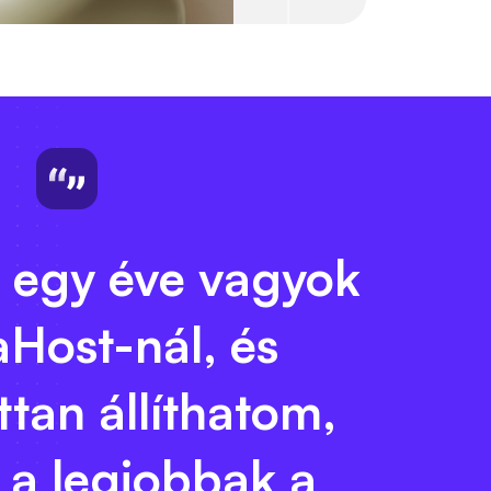
 egy éve vagyok
aHost-nál, és
tan állíthatom,
 a legjobbak a