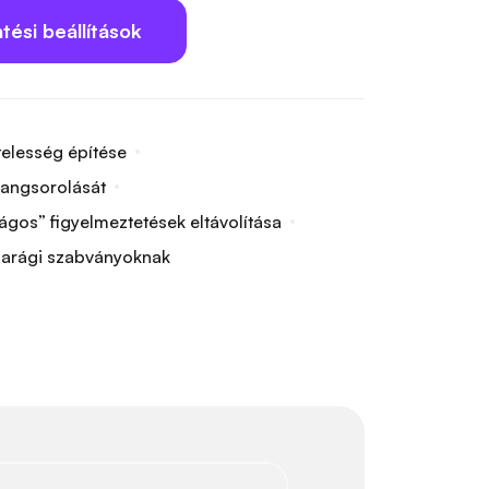
tési beállítások
telesség építése
rangsorolását
gos” figyelmeztetések eltávolítása
iparági szabványoknak