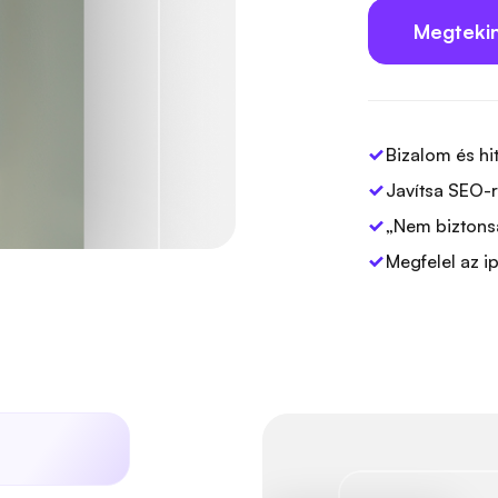
Megtekin
Bizalom és hi
Javítsa SEO-
„Nem biztonsá
Megfelel az 