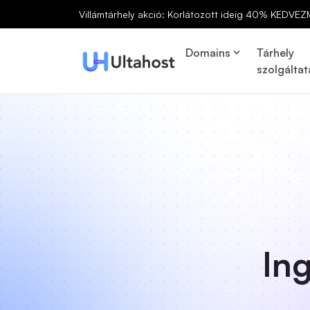
Villámtárhely akció: Korlátozott ideig 40% KEDVEZ
Domains
Tárhely
szolgáltat
In