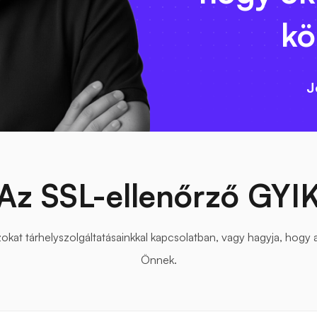
kö
J
Az SSL-ellenőrző GYI
kat tárhelyszolgáltatásainkkal kapcsolatban, vagy hagyja, hogy 
Önnek.