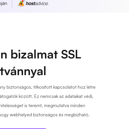
pján
en bizalmat SSL
ítvánnyal
ny biztonságos, titkosított kapcsolatot hoz létre
átogatók között. Ez nemcsak az adataikat védi,
hitelességet is teremt, megmutatva minden
 hogy webhelyed biztonságos és megbízható.