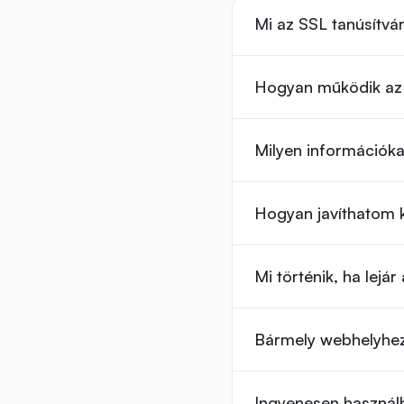
Mi az SSL tanúsítvá
Hogyan működik az 
Milyen információkat
Hogyan javíthatom k
Mi történik, ha lejá
Bármely webhelyhez
Ingyenesen használ