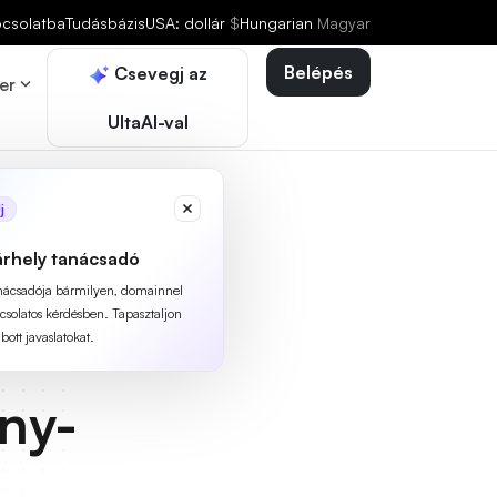
pcsolatba
Tudásbázis
USA: dollár
$
Hungarian
Magyar
Belépés
Csevegj az
er
UltaAI-val
j
árhely tanácsadó
anácsadója bármilyen, domainnel
pcsolatos kérdésben. Tapasztaljon
ott javaslatokat.
ny-