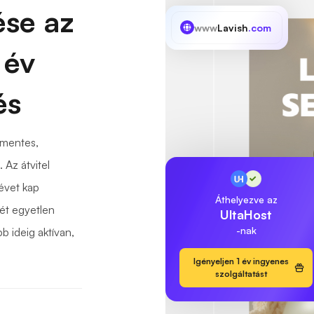
ése az
www
Lavish
.com
 év
és
őmentes,
 Az átvitel
évet kap
Áthelyezve az
ét egyetlen
UltaHost
-nak
b ideig aktívan,
Igényeljen 1 év ingyenes
szolgáltatást