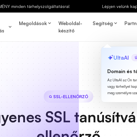
MÉNY minden tárhelyszolgáltatásra!
Lépjen velünk ka
Megoldások
Weboldal-
Segítség
Partn
ás
készítő
UltaAI
Ú
Domain és t
Az UltaAI az Ön t
vagy tárhellyel ka
meg személyre szab
SSL-ELLENŐRZŐ
gyenes SSL tanúsítvá
ellenőrző