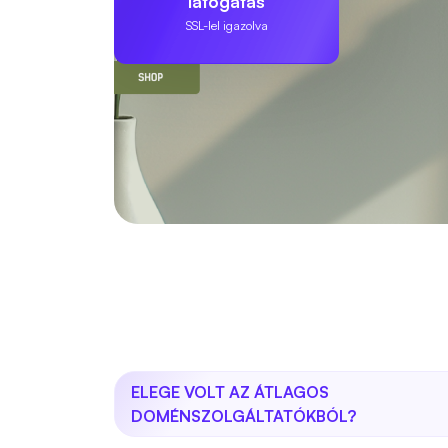
látogatás
SSL-lel igazolva
ELEGE VOLT AZ ÁTLAGOS
DOMÉNSZOLGÁLTATÓKBÓL?