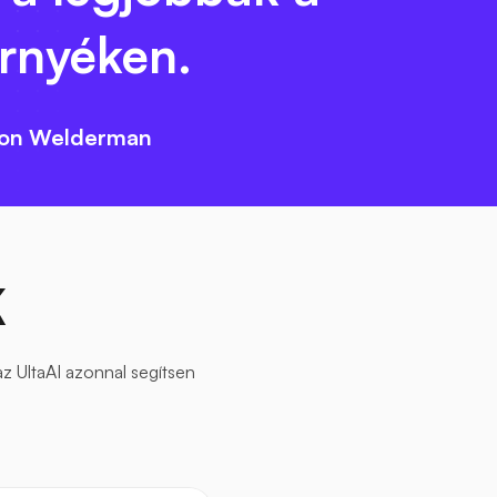
rnyéken.
on Welderman
K
az UltaAI azonnal segítsen