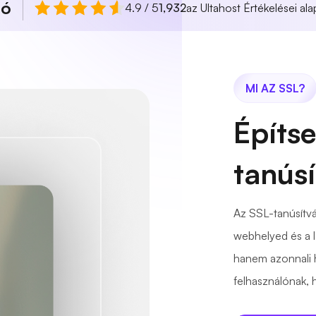
ló
4.9 / 5
1,932
az Ultahost Értékelései ala
MI AZ SSL?
Építs
tanús
Az SSL-tanúsítvá
webhelyed és a l
hanem azonnali 
felhasználónak,