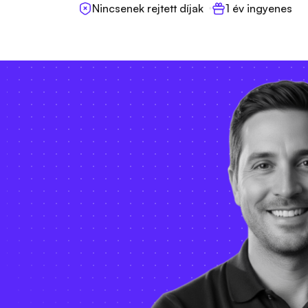
Nincsenek rejtett díjak
1 év ingyenes