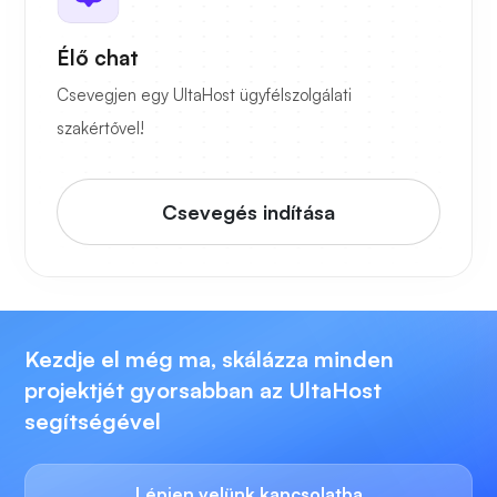
Élő chat
Csevegjen egy UltaHost ügyfélszolgálati
szakértővel!
Csevegés indítása
Kezdje el még ma, skálázza minden
projektjét gyorsabban az UltaHost
segítségével
Lépjen velünk kapcsolatba