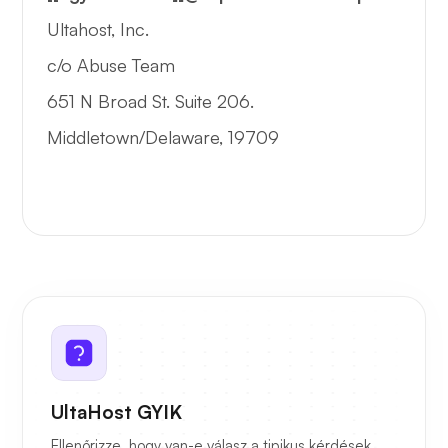
Ultahost, Inc.
c/o Abuse Team
651 N Broad St. Suite 206.
Middletown/Delaware, 19709
UltaHost GYIK
Ellenőrizze, hogy van-e válasz a tipikus kérdések