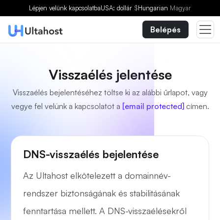
Lépjen velünk kapcsolatba
USA: dollár
$
Hungarian
Magyar
Belépés
Visszaélés jelentése
Visszaélés bejelentéséhez töltse ki az alábbi űrlapot, vagy
vegye fel velünk a kapcsolatot a
[email protected]
címen.
DNS-visszaélés bejelentése
Az Ultahost elkötelezett a domainnév-
rendszer biztonságának és stabilitásának
fenntartása mellett. A DNS-visszaélésekről