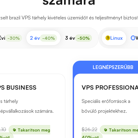
lt brazil VPS tárhely kivételes üzemidőt és teljesítményt biztos
Évi
2 év
3 év
Linux
-30%
-40%
-50%
LEGNÉPSZERŰBB
S BUSINESS
VPS PROFESSION
s tárhely
Speciális erőforrások a
épvállalkozások számára.
bővülő projektekhez.
.10
$26.22
Takarítson meg
Takarítson m
%-ot
40%-ot