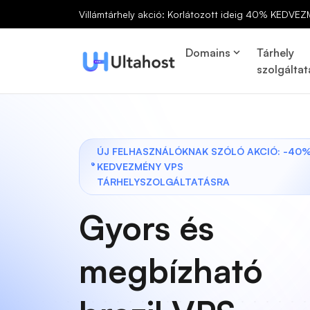
Villámtárhely akció: Korlátozott ideig 40% KEDVEZ
Domains
Tárhely
szolgáltat
ÚJ FELHASZNÁLÓKNAK SZÓLÓ AKCIÓ: -40
KEDVEZMÉNY VPS
TÁRHELYSZOLGÁLTATÁSRA
Gyors és
megbízható