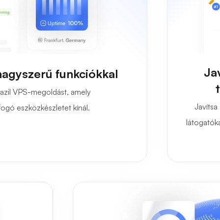
Ja
nagyszerű funkciókkal
azil VPS-megoldást, amely
Javítsa
fogó eszközkészletet kínál.
látogatóka