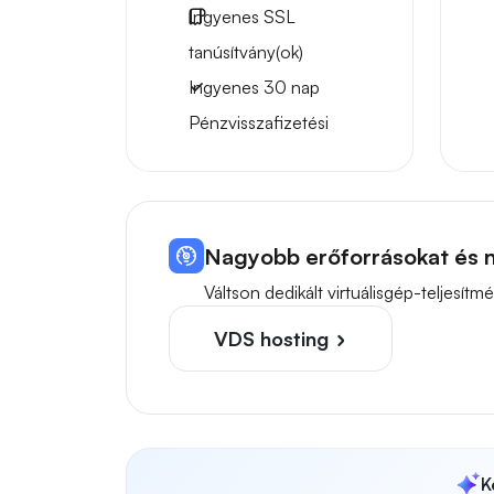
Ingyenes
SSL
tanúsítvány(ok)
Ingyenes
30 nap
Pénzvisszafizetési
Nagyobb erőforrásokat és n
Váltson dedikált virtuálisgép-teljes
VDS hosting
K