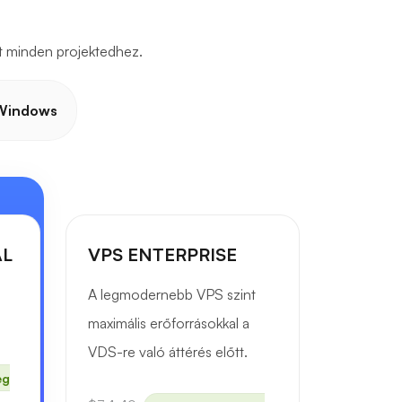
ít minden projektedhez.
Windows
AL
VPS ENTERPRISE
A legmodernebb VPS szint
maximális erőforrásokkal a
VDS-re való áttérés előtt.
eg