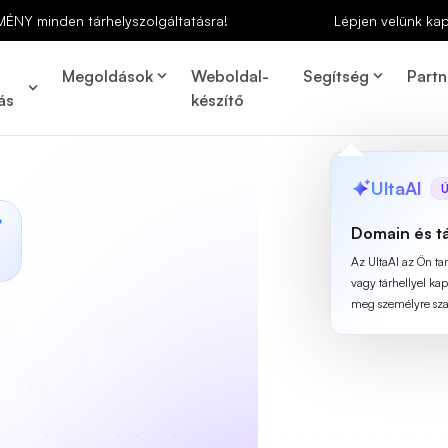
MÉNY minden tárhelyszolgáltatásra!
Lépjen velünk ka
Megoldások
Weboldal-
Segítség
Partn
ás
készítő
UltaAI
Ú
%
Domain és t
Az UltaAI az Ön t
vagy tárhellyel ka
meg személyre szab