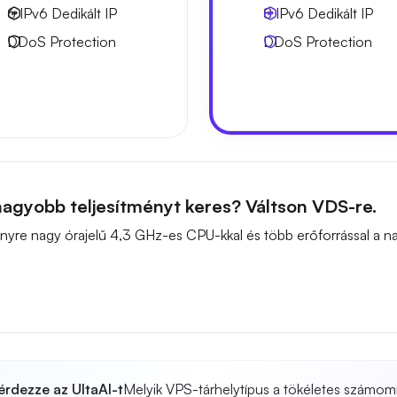
6 IPv6
Dedikált IP
8 IPv6
Dedikált IP
DDoS Protection
DDoS Protection
agyobb teljesítményt keres? Váltson VDS-re.
ítményre nagy órajelű 4,3 GHz-es CPU-kkal és több erőforrással a
érdezze az UltaAI-t
Melyik VPS-tárhelytípus a tökéletes számom