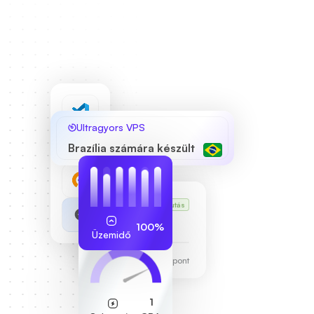
Ultragyors VPS
Brazília számára készült
Karl VPS-e
Futás
255.189.85.19
100%
Üzemidő
Frankfurti adatközpont
1