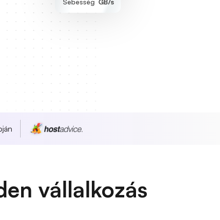
Sebesség
GB/s
pján
en vállalkozás