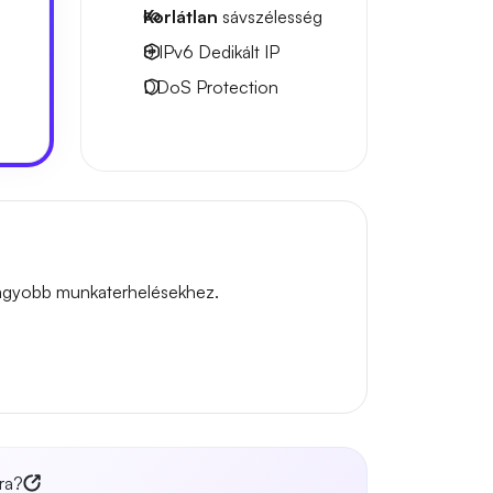
Korlátlan
sávszélesség
8 IPv6
Dedikált IP
DDoS Protection
 nagyobb munkaterhelésekhez.
ra?