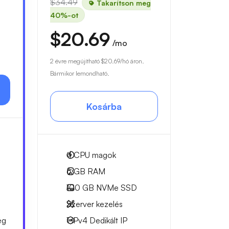
$34.49
Takarítson meg
40%-ot
$20.69
/mo
2 évre megújítható
$20.69
/hó áron.
Bármikor lemondható.
Kosárba
4
CPU magok
6 GB
RAM
100 GB
NVMe SSD
Szerver kezelés
ég
1 IPv4
Dedikált IP