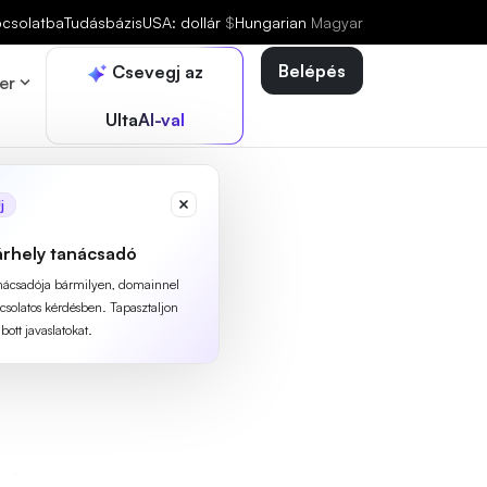
pcsolatba
Tudásbázis
USA: dollár
$
Hungarian
Magyar
Belépés
Csevegj az
er
UltaAI-val
j
árhely tanácsadó
anácsadója bármilyen, domainnel
pcsolatos kérdésben. Tapasztaljon
ott javaslatokat.