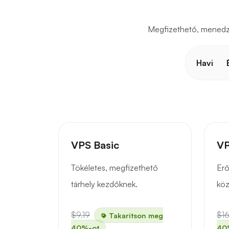
Megfizethető, menedzse
Havi
VPS Basic
VP
Tökéletes, megfizethető
Erő
tárhely kezdőknek.
köz
$9.19
$16
Takarítson meg
40%-ot
40