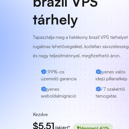
brazil VPS
tárhely
Tapasztalja meg a hatékony brazil VPS tárhelyet
rugalmas lehetőségekkel, korlátlan sávszélesség
és nagy teljesítménnyel, megfizethető áron.
99,99%-os
Ingyenes valós
üzemidő garancia
idejű pillanatkép
Ingyenes
24/7 szakértői
weboldalmigráció
támogatás
Kezdve
$5.51
/akiért*
Megment 40%