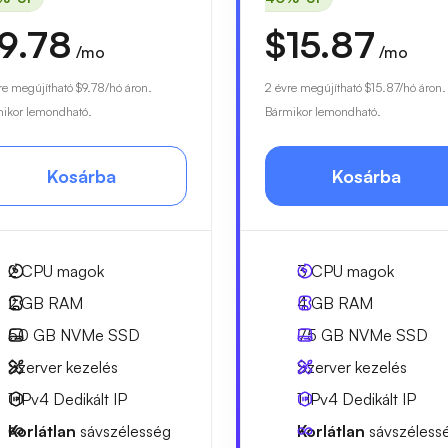
9.78
$15.87
/mo
/mo
re megújítható
$9.78
/hó áron.
2 évre megújítható
$15.87
/hó áron.
ikor lemondható.
Bármikor lemondható.
Kosárba
Kosárba
2
CPU magok
3
CPU magok
2 GB
RAM
4 GB
RAM
50 GB
NVMe SSD
75 GB
NVMe SSD
Szerver kezelés
Szerver kezelés
1 IPv4
Dedikált IP
1 IPv4
Dedikált IP
Korlátlan
sávszélesség
Korlátlan
sávszéless