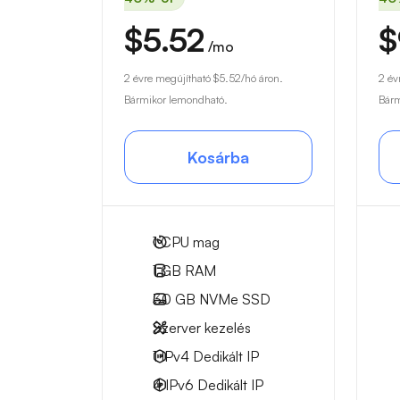
$5.52
$
/mo
2 évre megújítható
$5.52
/hó áron.
2 év
Bármikor lemondható.
Bárm
Kosárba
1
CPU mag
1 GB
RAM
30 GB
NVMe SSD
Szerver kezelés
1 IPv4
Dedikált IP
4 IPv6
Dedikált IP