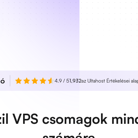
ló
4.9 / 5
1,932
az Ultahost Értékelései ala
il VPS csomagok mind
számára