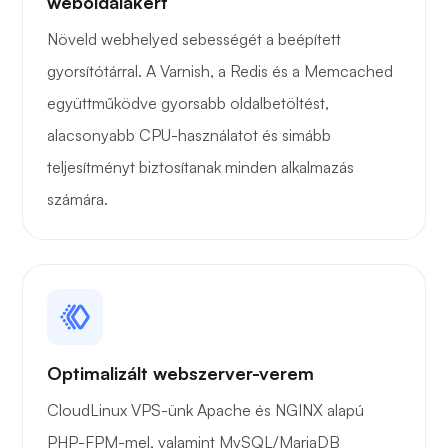
weboldalakért
Csoda
Növeld webhelyed sebességét a beépített
gyorsítótárral. A Varnish, a Redis és a Memcached
együttműködve gyorsabb oldalbetöltést,
alacsonyabb CPU-használatot és simább
Játékcső
teljesítményt biztosítanak minden alkalmazás
számára.
Hordár
Optimalizált webszerver-verem
CloudLinux VPS-ünk Apache és NGINX alapú
Grafana
PHP-FPM-mel, valamint MySQL/MariaDB