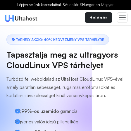
Válasszon egy csomagot
Lépjen velünk kapcsolatba
USA: dollár
$
Hungarian
Magyar
Belépés
TÁRHELY AKCIÓ: 40% KEDVEZMÉNY VPS TÁRHELYRE
Tapasztalja meg az ultragyors
CloudLinux VPS tárhelyet
Turbózd fel weboldalad az UltaHost CloudLinux VPS-ével,
amely páratlan sebességet, rugalmas erőforrásokat és
korlátlan sávszélességet kínál versenyképes áron.
99,99%-os üzemidő
garancia
Ingyenes valós idejű pillanatkép