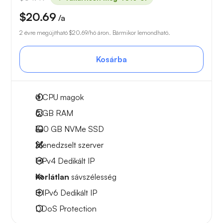
$20.69
/a
2 évre megújítható
$20.69
/hó áron. Bármikor lemondható.
Kosárba
4
CPU magok
6 GB
RAM
100 GB
NVMe SSD
Menedzselt szerver
1 IPv4
Dedikált IP
Korlátlan
sávszélesség
8 IPv6
Dedikált IP
DDoS Protection