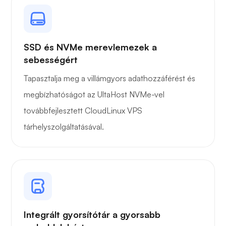
Owncast
SSD és NVMe merevlemezek a
sebességért
Tapasztalja meg a villámgyors adathozzáférést és
Drótvédő
megbízhatóságot az UltaHost NVMe-vel
továbbfejlesztett CloudLinux VPS
tárhelyszolgáltatásával.
Röntgen
Integrált gyorsítótár a gyorsabb