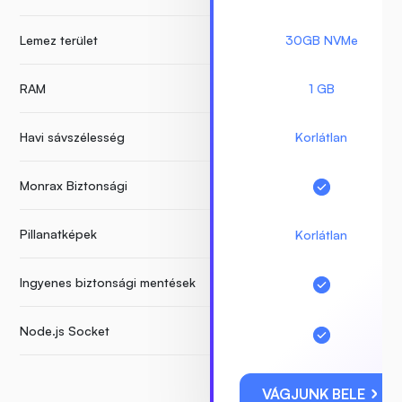
Lemez terület
30GB NVMe
RAM
1 GB
Havi sávszélesség
Korlátlan
Monrax Biztonsági
Pillanatképek
Korlátlan
Ingyenes biztonsági mentések
Node.js Socket
VÁGJUNK BELE