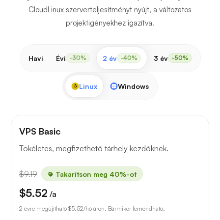
CloudLinux szerverteljesítményt nyújt, a változatos
projektigényekhez igazítva.
Havi
Évi
2 év
3 év
-30%
-40%
-50%
Linux
Windows
VPS Basic
Tökéletes, megfizethető tárhely kezdőknek.
$9.19
Takarítson meg 40%-ot
$5.52
/a
2 évre megújítható
$5.52
/hó áron. Bármikor lemondható.