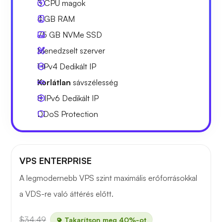
3
CPU magok
4 GB
RAM
75 GB
NVMe SSD
Menedzselt szerver
1 IPv4
Dedikált IP
Korlátlan
sávszélesség
8 IPv6
Dedikált IP
DDoS Protection
VPS ENTERPRISE
A legmodernebb VPS szint maximális erőforrásokkal
a VDS-re való áttérés előtt.
$34.49
Takarítson meg 40%-ot