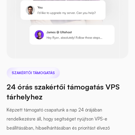
Prestashop
SZAKÉRTŐI TÁMOGATÁS
Nextcloud
24 órás szakértői támogatás VPS
tárhelyhez
Képzett támogató csapatunk a nap 24 órájában
Tengeri filé
rendelkezésre áll, hogy segítséget nyújtson VPS-e
beállításában, hibaelhárításában és prioritást élvező