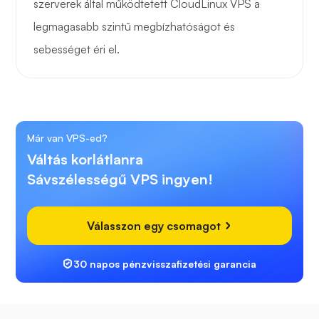
szerverek által működtetett CloudLinux VPS a
legmagasabb szintű megbízhatóságot és
sebességet éri el.
Már van VPS-ed?
Váltás korlátlanra
Sávszélességű VPS ingyen!
Válasszon egy csomagot
30 napos pénzvisszafizetési garancia