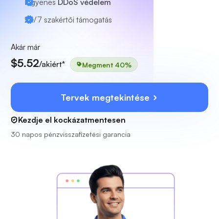
Ingyenes
DDoS védelem
24/7
szakértői támogatás
Akár már
$5.52
/akiért*
Megment 40%
Tervek megtekintése
Kezdje el kockázatmentesen
30 napos pénzvisszafizetési garancia