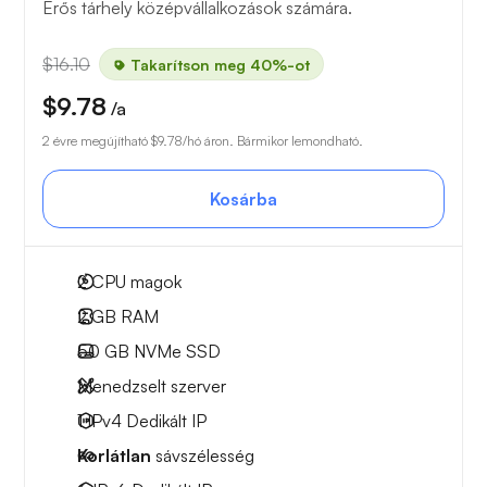
Erős tárhely középvállalkozások számára.
$16.10
Takarítson meg 40%-ot
$9.78
/a
2 évre megújítható
$9.78
/hó áron. Bármikor lemondható.
Kosárba
2
CPU magok
2 GB
RAM
50 GB
NVMe SSD
Menedzselt szerver
1 IPv4
Dedikált IP
Korlátlan
sávszélesség