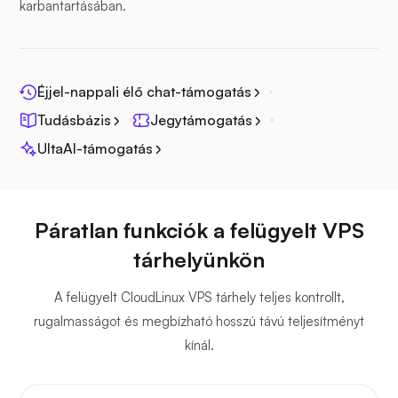
karbantartásában.
Fotoprizma
Éjjel-nappali élő chat-támogatás
Tudásbázis
Jegytámogatás
UltaAI-támogatás
Jitsi
Páratlan funkciók a felügyelt VPS
tárhelyünkön
A felügyelt CloudLinux VPS tárhely teljes kontrollt,
Plex
rugalmasságot és megbízható hosszú távú teljesítményt
kínál.