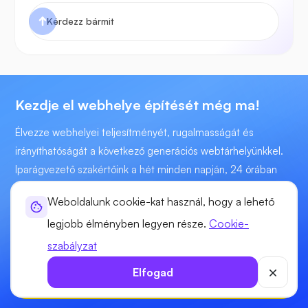
Kezdje el webhelye építését még ma!
Élvezze webhelyei teljesítményét, rugalmasságát és
irányíthatóságát a következő generációs webtárhelyünkkel.
Iparágvezető szakértőink a hét minden napján, 24 órában
technikai segítséget nyújtanak Önnek
Weboldalunk cookie-kat használ, hogy a lehető
Már
legjobb élményben legyen része.
Cookie-
$5.51
/a
szabályzat
Elfogad
Kezdés most