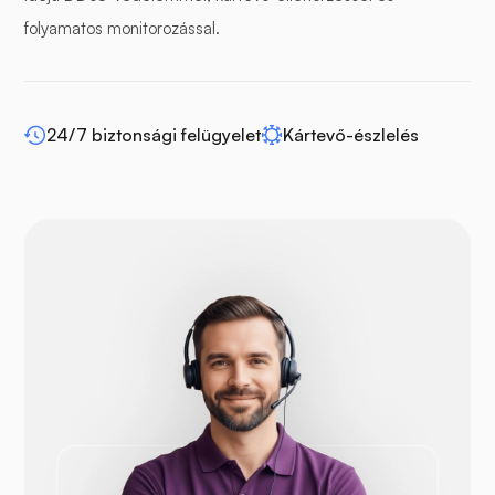
Puffer panel
folyamatos monitorozással.
24/7 biztonsági felügyelet
Kártevő-észlelés
WP-extendify
Drupal
OpenCart