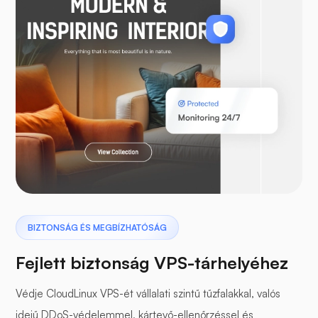
WooCommerce
Laravel
Szárnyas gyík
BIZTONSÁG ÉS MEGBÍZHATÓSÁG
Fejlett biztonság VPS-tárhelyéhez
Védje CloudLinux VPS-ét vállalati szintű tűzfalakkal, valós
idejű DDoS-védelemmel, kártevő-ellenőrzéssel és