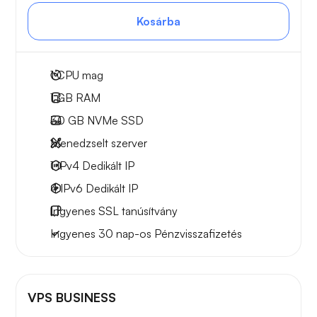
Kosárba
1
CPU mag
1 GB
RAM
30 GB
NVMe SSD
Menedzselt szerver
1 IPv4
Dedikált IP
4 IPv6
Dedikált IP
Ingyenes
SSL tanúsítvány
Ingyenes
30 nap-os
Pénzvisszafizetés
VPS BUSINESS