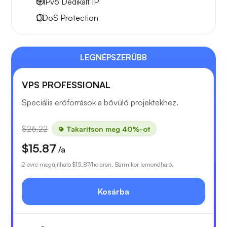
6 IPv6
Dedikált IP
DDoS Protection
LEGNÉPSZERŰBB
VPS PROFESSIONAL
Speciális erőforrások a bővülő projektekhez.
$26.22
Takarítson meg 40%-ot
$15.87
/a
2 évre megújítható
$15.87
/hó áron. Bármikor lemondható.
Kosárba