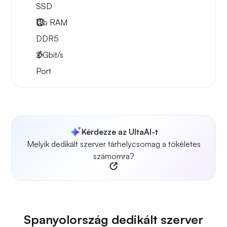
SSD
1Tb
RAM
DDR5
2
Gbit/s
Port
Kérdezze az UltaAI-t
Melyik dedikált szerver tárhelycsomag a tökéletes
számomra?
Spanyolország dedikált szerver