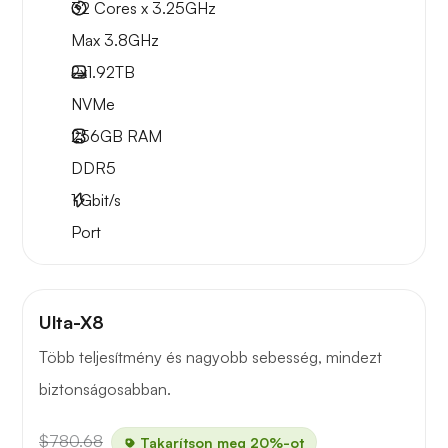
32 Cores x 3.25GHz
Max 3.8GHz
2x
1.92TB
NVMe
256GB
RAM
DDR5
1
Gbit/s
Port
Ulta-X8
Több teljesítmény és nagyobb sebesség, mindezt
biztonságosabban.
$780.68
Takarítson meg 20%-ot