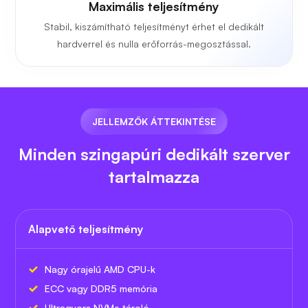
Maximális teljesítmény
Stabil, kiszámítható teljesítményt érhet el dedikált
hardverrel és nulla erőforrás-megosztással.
JELLEMZŐK ÁTTEKINTÉSE
Minden szingapúri dedikált szerver
tartalmazza
Alapvető teljesítmény
Nagy órajelű AMD CPU-k
ECC vagy DDR5 memória
Ultragyors NVMe tároló