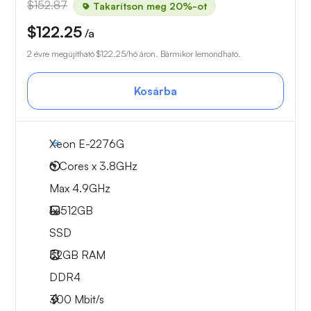
$152.87
Takarítson meg 20%-ot
$122.25
/a
2 évre megújítható
$122.25
/hó áron. Bármikor lemondható.
Kosárba
Xeon E-2276G
6 Cores x 3.8GHz
Max 4.9GHz
1x
512GB
SSD
32GB
RAM
DDR4
300
Mbit/s