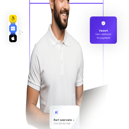
Védett
Nem találhatók
fenyegetések
Karl szervere
255.189.85.19