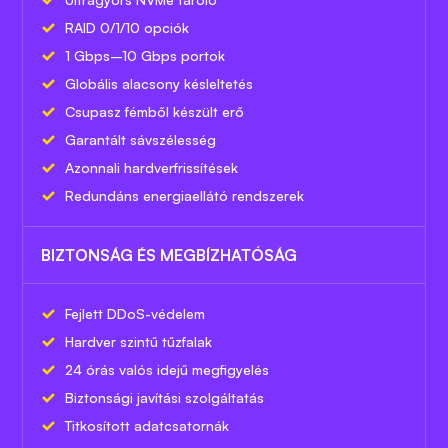
RAID 0/1/10 opciók
1 Gbps–10 Gbps portok
Globális alacsony késleltetés
Csupasz fémből készült erő
Garantált sávszélesség
Azonnali hardverfrissítések
Redundáns energiaellátó rendszerek
BIZTONSÁG ÉS MEGBÍZHATÓSÁG
Fejlett DDoS-védelem
Hardver szintű tűzfalak
24 órás valós idejű megfigyelés
Biztonsági javítási szolgáltatás
Titkosított adatcsatornák