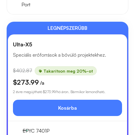
Port
LEGNÉPSZERŰBB
Ulta-X5
Speciális erőforrások a bővülő projektekhez.
$402.87
Takarítson meg 20%-ot
$273.99
/a
2 évre megújítható
$273.99
/hó áron. Bármikor lemondható.
Kosárba
EPYC 7401P