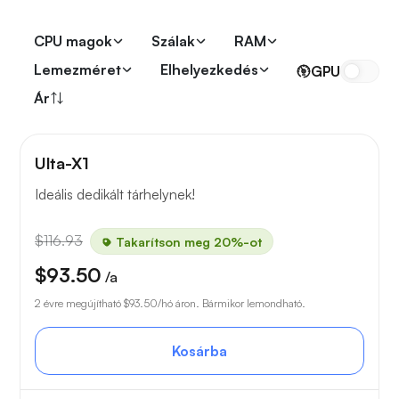
CPU magok
Szálak
RAM
Lemezméret
Elhelyezkedés
GPU
Ár
Ulta-X1
Ideális dedikált tárhelynek!
$116.93
Takarítson meg 20%-ot
$93.50
/a
2 évre megújítható
$93.50
/hó áron. Bármikor lemondható.
Kosárba