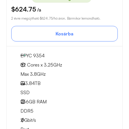
$624.75
/a
2 évre megújítható
$624.75
/hó áron. Bármikor lemondható.
Kosárba
EPYC 9354
32 Cores x 3.25GHz
Max 3.8GHz
2x
3.84TB
SSD
256GB
RAM
DDR5
2
Gbit/s