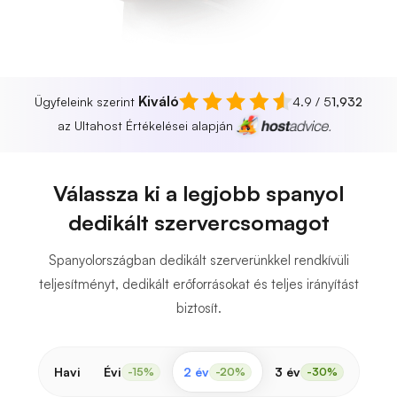
Kiváló
Ügyfeleink szerint
4.9 / 5
1,932
az Ultahost Értékelései alapján
Válassza ki a legjobb spanyol
dedikált szervercsomagot
Spanyolországban dedikált szerverünkkel rendkívüli
teljesítményt, dedikált erőforrásokat és teljes irányítást
biztosít.
Havi
Évi
2 év
3 év
-15%
-20%
-30%