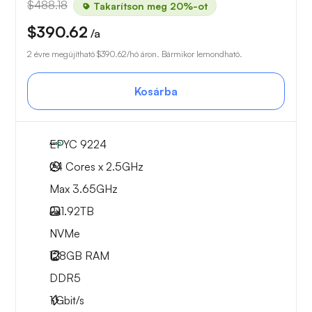
$488.18
Takarítson meg 20%-ot
$390.62
/a
2 évre megújítható
$390.62
/hó áron. Bármikor lemondható.
Kosárba
EPYC 9224
24 Cores x 2.5GHz
Max 3.65GHz
2x
1.92TB
NVMe
128GB
RAM
DDR5
1
Gbit/s