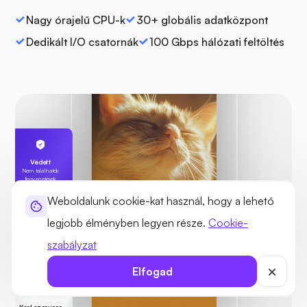
Nagy órajelű CPU-k
30+ globális adatközpont
Dedikált I/O csatornák
100 Gbps hálózati feltöltés
Védett
Nem találhatók
fenyegetések
Weboldalunk cookie-kat használ, hogy a lehető
legjobb élményben legyen része.
Cookie-
szabályzat
Elfogad
Karl szervere