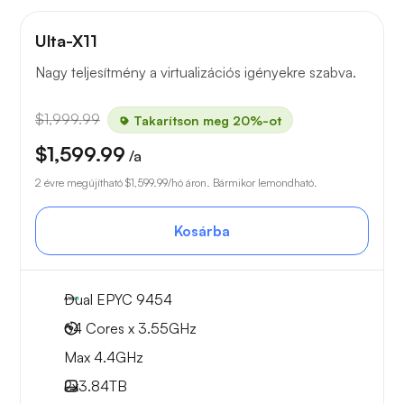
Ulta-X11
Nagy teljesítmény a virtualizációs igényekre szabva.
$1,999.99
Takarítson meg 20%-ot
$1,599.99
/a
2 évre megújítható
$1,599.99
/hó áron. Bármikor lemondható.
Kosárba
Dual EPYC 9454
64 Cores x 3.55GHz
Max 4.4GHz
2x
3.84TB