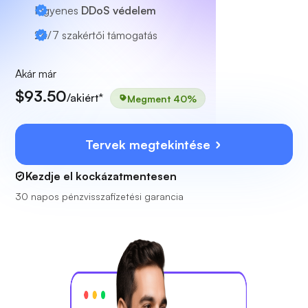
Ingyenes
DDoS védelem
24/7
szakértői támogatás
Akár már
$93.50
/akiért*
Megment 40%
Tervek megtekintése
Kezdje el kockázatmentesen
30 napos pénzvisszafizetési garancia