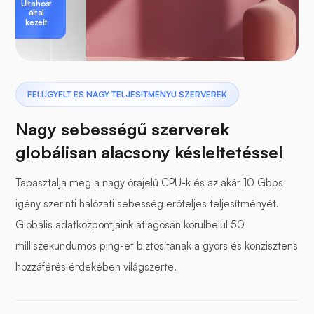
Ultahost
által
kezelt
FELÜGYELT ÉS NAGY TELJESÍTMÉNYŰ SZERVEREK
Nagy sebességű szerverek
globálisan alacsony késleltetéssel
Tapasztalja meg a nagy órajelű CPU-k és az akár 10 Gbps
igény szerinti hálózati sebesség erőteljes teljesítményét.
Globális adatközpontjaink átlagosan körülbelül 50
milliszekundumos ping-et biztosítanak a gyors és konzisztens
hozzáférés érdekében világszerte.