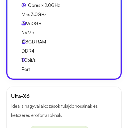
24 Cores x 2.0GHz
Max 3.0GHz
2x
960GB
NVMe
128GB
RAM
DDR4
1
Gbit/s
Port
Ulta-X6
Ideális nagyvállalkozások tulajdonosainak és
kétszeres erőforrásoknak.