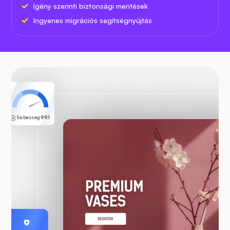
Igény szerinti biztonsági mentések
Ingyenes migrációs segítségnyújtás
Sebesség
99.1