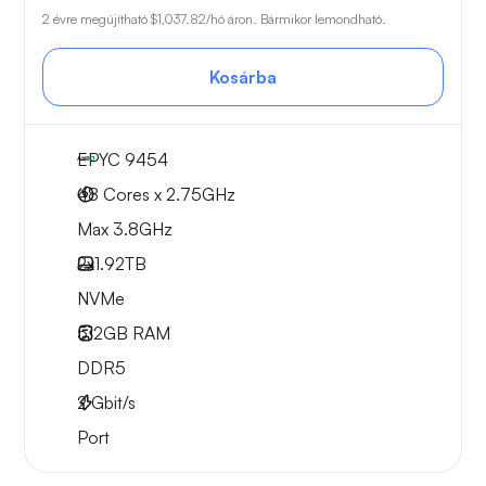
2 évre megújítható
$1,037.82
/hó áron. Bármikor lemondható.
Kosárba
EPYC 9454
48 Cores x 2.75GHz
Max 3.8GHz
2x
1.92TB
NVMe
512GB
RAM
DDR5
2
Gbit/s
Port