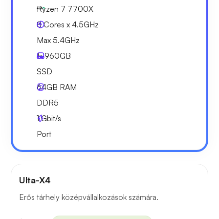
Ryzen 7 7700X
8 Cores x 4.5GHz
Max 5.4GHz
1x
960GB
SSD
64GB
RAM
DDR5
1
Gbit/s
Port
Ulta-X4
Erős tárhely középvállalkozások számára.