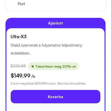
Port
Ajánlott
Ulta-X3
Stabil szerverek a folyamatos teljesítmény
érdekében.
$220.85
Takarítson meg 20%-ot
$149.99
/a
2 évre megújítható
$149.99
/hó áron. Bármikor lemondható.
Kosárba