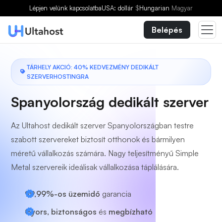
Válasszon egy csomagot
Lépjen velünk kapcsolatba
USA: dollár
$
Hungarian
Magyar
Belépés
TÁRHELY AKCIÓ: 40% KEDVEZMÉNY DEDIKÁLT
SZERVERHOSTINGRA
Spanyolország dedikált szerver
Az Ultahost dedikált szerver Spanyolországban testre
szabott szervereket biztosít otthonok és bármilyen
méretű vállalkozás számára. Nagy teljesítményű Simple
Metal szervereik ideálisak vállalkozása táplálására.
99,99%-os üzemidő
garancia
Gyors, biztonságos
és
megbízható