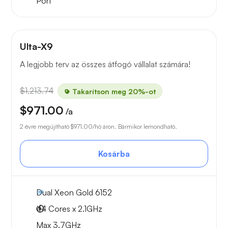
Port
Ulta-X9
A legjobb terv az összes átfogó vállalat számára!
$1,213.74
Takarítson meg 20%-ot
$971.00
/a
2 évre megújítható
$971.00
/hó áron. Bármikor lemondható.
Kosárba
Dual Xeon Gold 6152
44 Cores x 2.1GHz
Max 3.7GHz