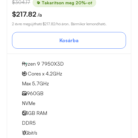
$304.17
Takarítson meg 20%-ot
$217.82
/a
2 évre megújítható
$217.82
/hó áron. Bármikor lemondható.
Kosárba
Ryzen 9 7950X3D
16 Cores x 4.2GHz
Max 5.7GHz
2x
960GB
NVMe
64GB
RAM
DDR5
1
Gbit/s