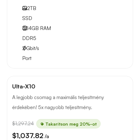
2x
2TB
SSD
384GB
RAM
DDR5
2
Gbit/s
Port
Ulta-X10
A legjobb csomag a maximális teljesítmény
érdekében! 5x nagyobb teljesítmény.
$1,297.24
Takarítson meg 20%-ot
$1,037.82
/a