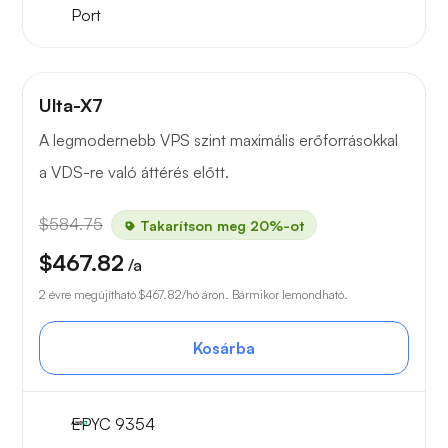
Port
Ulta-X7
A legmodernebb VPS szint maximális erőforrásokkal
a VDS-re való áttérés előtt.
$584.75
Takarítson meg 20%-ot
$467.82
/a
2 évre megújítható
$467.82
/hó áron. Bármikor lemondható.
Kosárba
EPYC 9354