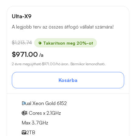
Ulta-X9
A legjobb terv az összes átfogó vállalat számára!
$1,213.74
Takarítson meg 20%-ot
$971.00
/a
2 évre megújítható
$971.00
/hó áron. Bármikor lemondható.
Kosárba
Dual Xeon Gold 6152
44 Cores x 2.1GHz
Max 3.7GHz
2x
2TB