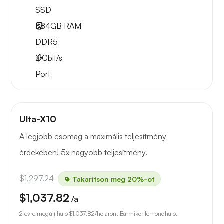
SSD
384GB
RAM
DDR5
2
Gbit/s
Port
Ulta-X10
A legjobb csomag a maximális teljesítmény
érdekében! 5x nagyobb teljesítmény.
$1,297.24
Takarítson meg 20%-ot
$1,037.82
/a
2 évre megújítható
$1,037.82
/hó áron. Bármikor lemondható.