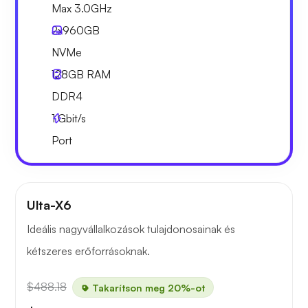
Max 3.0GHz
2x
960GB
NVMe
128GB
RAM
DDR4
1
Gbit/s
Port
Ulta-X6
Ideális nagyvállalkozások tulajdonosainak és
kétszeres erőforrásoknak.
$488.18
Takarítson meg 20%-ot