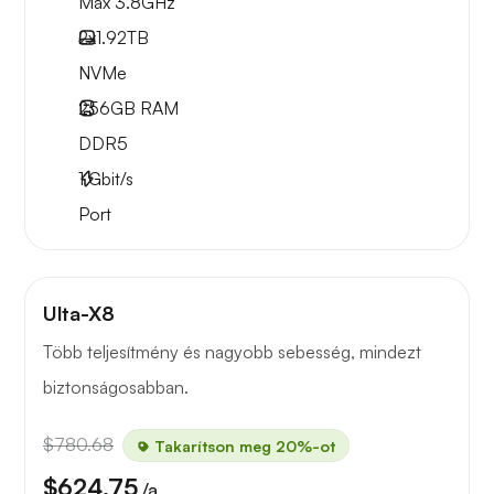
Max 3.8GHz
2x
1.92TB
NVMe
256GB
RAM
DDR5
1
Gbit/s
Port
Ulta-X8
Több teljesítmény és nagyobb sebesség, mindezt
biztonságosabban.
$780.68
Takarítson meg 20%-ot
$624.75
/a