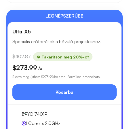
LEGNÉPSZERŰBB
Ulta-X5
Speciális erőforrások a bővülő projektekhez.
$402.87
Takarítson meg 20%-ot
$273.99
/a
2 évre megújítható
$273.99
/hó áron. Bármikor lemondható.
Kosárba
EPYC 7401P
24 Cores x 2.0GHz