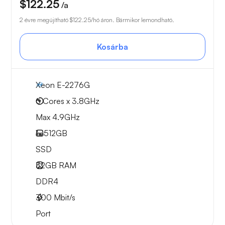
$122.25
/a
2 évre megújítható
$122.25
/hó áron. Bármikor lemondható.
Kosárba
Xeon E-2276G
6 Cores x 3.8GHz
Max 4.9GHz
1x
512GB
SSD
32GB
RAM
DDR4
300
Mbit/s
Port