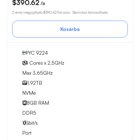
$390.62
/a
2 évre megújítható
$390.62
/hó áron. Bármikor lemondható.
Kosárba
EPYC 9224
24 Cores x 2.5GHz
Max 3.65GHz
2x
1.92TB
NVMe
128GB
RAM
DDR5
1
Gbit/s
Port