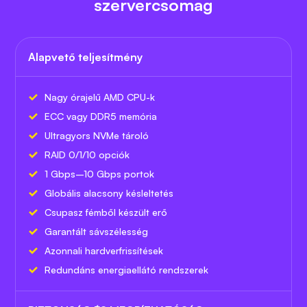
szervercsomag
Alapvető teljesítmény
Nagy órajelű AMD CPU-k
ECC vagy DDR5 memória
Ultragyors NVMe tároló
RAID 0/1/10 opciók
1 Gbps–10 Gbps portok
Globális alacsony késleltetés
Csupasz fémből készült erő
Garantált sávszélesség
Azonnali hardverfrissítések
Redundáns energiaellátó rendszerek