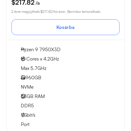
$217.82
/a
2 évre megújítható
$217.82
/hó áron. Bármikor lemondható.
Kosárba
Ryzen 9 7950X3D
16 Cores x 4.2GHz
Max 5.7GHz
2x
960GB
NVMe
64GB
RAM
DDR5
1
Gbit/s
Port