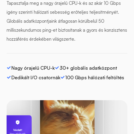
Tapasztalja meg a nagy órajelű CPU-k és az akár 10 Gbps
igény szerinti hálózati sebesség erőteljes teljesítményét.
Globális adatközpontjaink átlagosan körülbelül 50
milliszekundumos ping-et biztosítanak a gyors és konzisztens
hozzáférés érdekében világszerte.
Nagy órajelű CPU-k
30+ globális adatközpont
Dedikált I/O csatornák
100 Gbps hálózati feltöltés
Védett
Nem találhatók