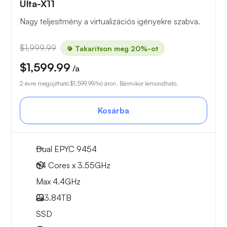
Ulta-X11
Nagy teljesítmény a virtualizációs igényekre szabva.
$1,999.99
Takarítson meg 20%-ot
$1,599.99
/a
2 évre megújítható
$1,599.99
/hó áron. Bármikor lemondható.
Kosárba
Dual EPYC 9454
64 Cores x 3.55GHz
Max 4.4GHz
2x
3.84TB
SSD