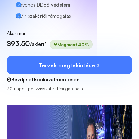
Ingyenes
DDoS védelem
24/7
szakértői támogatás
Akár már
$93.50
/akiért*
Megment 40%
Tervek megtekintése
Kezdje el kockázatmentesen
30 napos pénzvisszafizetési garancia