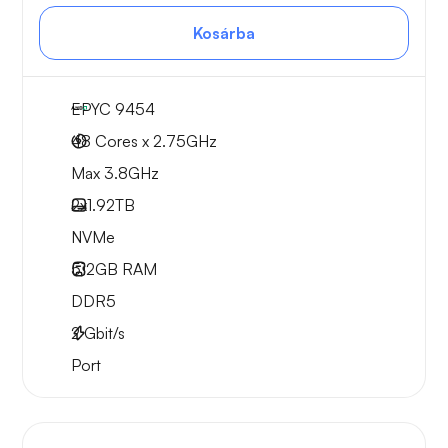
Kosárba
EPYC 9454
48 Cores x 2.75GHz
Max 3.8GHz
2x
1.92TB
NVMe
512GB
RAM
DDR5
2
Gbit/s
Port