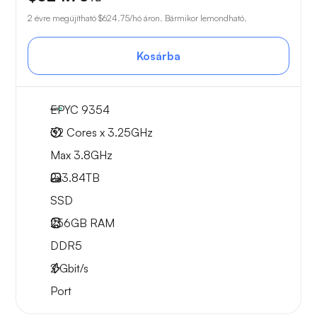
2 évre megújítható
$624.75
/hó áron. Bármikor lemondható.
Kosárba
EPYC 9354
32 Cores x 3.25GHz
Max 3.8GHz
2x
3.84TB
SSD
256GB
RAM
DDR5
2
Gbit/s
Port