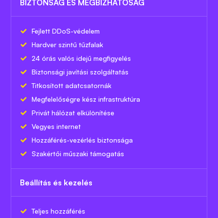
BIZTONSÁG ÉS MEGBÍZHATÓSÁG
Fejlett DDoS-védelem
Hardver szintű tűzfalak
24 órás valós idejű megfigyelés
Biztonsági javítási szolgáltatás
Titkosított adatcsatornák
Megfelelőségre kész infrastruktúra
Privát hálózat elkülönítése
Vegyes internet
Hozzáférés-vezérlés biztonsága
Szakértői műszaki támogatás
Beállítás és kezelés
Teljes hozzáférés