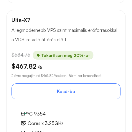
Ulta-X7
A legmodernebb VPS szint maximális erőforrásokkal
a VDS-re való áttérés előtt.
$584.75
Takarítson meg 20%-ot
$467.82
/a
2 évre megújítható
$467.82
/hó áron. Bármikor lemondható.
Kosárba
EPYC 9354
32 Cores x 3.25GHz