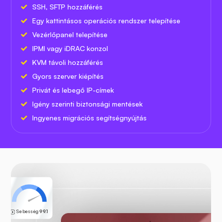
SSH, SFTP hozzáférés
Egy kattintásos operációs rendszer telepítése
Vezérlőpanel telepítése
IPMI vagy iDRAC konzol
KVM távoli hozzáférés
Gyors szerver kiépítés
Privát és lebegő IP-címek
Igény szerinti biztonsági mentések
Ingyenes migrációs segítségnyújtás
Sebesség
99.1