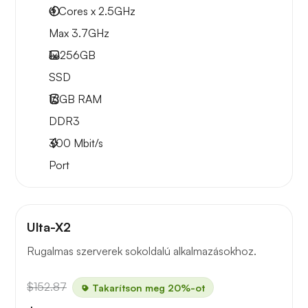
4 Cores x 2.5GHz
Max 3.7GHz
1x
256GB
SSD
16GB
RAM
DDR3
300
Mbit/s
Port
Ulta-X2
Rugalmas szerverek sokoldalú alkalmazásokhoz.
$152.87
Takarítson meg 20%-ot