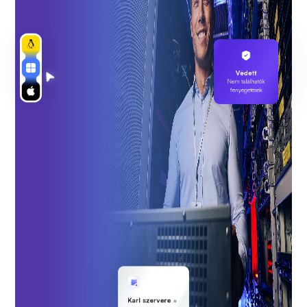
Védett
Nem találhatók
fenyegetések
Karl szervere