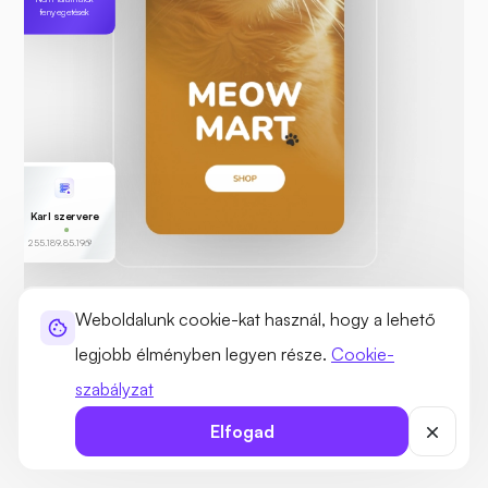
fenyegetések
Karl szervere
255.189.85.19
Weboldalunk cookie-kat használ, hogy a lehető
legjobb élményben legyen része.
Cookie-
BIZTONSÁGOS ÉS MEGBÍZHATÓ
szabályzat
Prémium biztonság globális
Elfogad
tanúsítványokkal