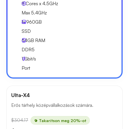
8 Cores x 4.5GHz
Max 5.4GHz
1x
960GB
SSD
64GB
RAM
DDR5
1
Gbit/s
Port
Ulta-X4
Erős tárhely középvállalkozások számára.
$304.17
Takarítson meg 20%-ot