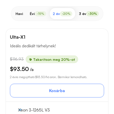
Havi
Évi
2 év
3 év
-15%
-20%
-30%
Ulta-X1
Ideális dedikált tárhelynek!
$116.93
Takarítson meg 20%-ot
$93.50
/a
2 évre megújítható
$93.50
/hó áron. Bármikor lemondható.
Kosárba
Xeon 3-1265L V3