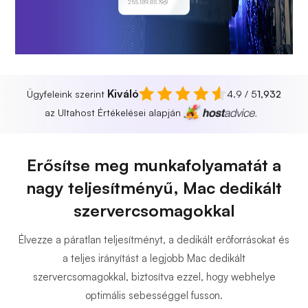
255.189.85.19
Kiváló
Ügyfeleink szerint
4.9 / 5
1,932
az Ultahost Értékelései alapján
Erősítse meg munkafolyamatát a
nagy teljesítményű, Mac dedikált
szervercsomagokkal
Élvezze a páratlan teljesítményt, a dedikált erőforrásokat és
a teljes irányítást a legjobb Mac dedikált
szervercsomagokkal, biztosítva ezzel, hogy webhelye
optimális sebességgel fusson.