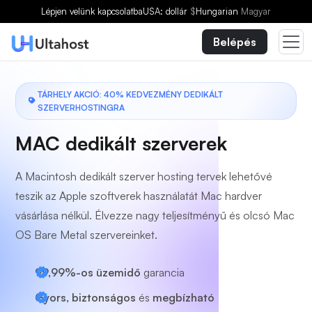
Válasszon egy csomagot
Lépjen velünk kapcsolatba
USA: dollár
$
Hungarian
Magyar
Belépés
TÁRHELY AKCIÓ: 40% KEDVEZMÉNY DEDIKÁLT
SZERVERHOSTINGRA
MAC dedikált szerverek
A Macintosh dedikált szerver hosting tervek lehetővé
teszik az Apple szoftverek használatát Mac hardver
vásárlása nélkül. Élvezze nagy teljesítményű és olcsó Mac
OS Bare Metal szervereinket.
99,99%-os üzemidő
garancia
Gyors, biztonságos
és
megbízható