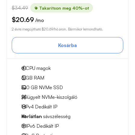
$34.49
Takarítson meg 40%-ot
$20.69
/mo
2 évre megújítható
$20.69
/hó áron. Bármikor lemondható.
Kosárba
4
CPU magok
6 GB
RAM
100 GB
NVMe SSD
Felügyelt NVMe-kiszolgáló
1 IPv4
Dedikált IP
Korlátlan
sávszélesség
8 IPv6
Dedikált IP