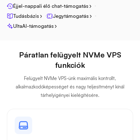
Éjjel-nappali élő chat-támogatás
Tudásbázis
Jegytámogatás
Fotoprizma
UltaAI-támogatás
Páratlan felügyelt NVMe VPS
Jitsi
funkciók
Felügyelt NVMe VPS-ünk maximális kontrollt,
alkalmazkodóképességet és nagy teljesítményt kínál
tárhelyigényei kielégítésére.
Plex