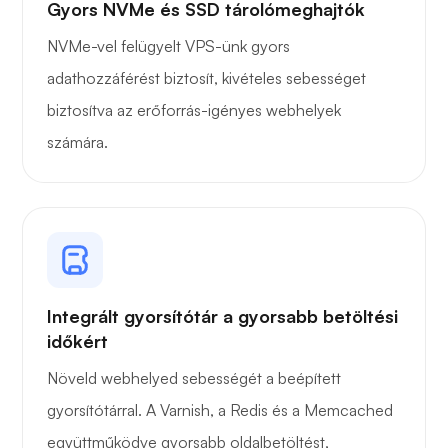
Gyors NVMe és SSD tárolómeghajtók
Owncast
NVMe-vel felügyelt VPS-ünk gyors
adathozzáférést biztosít, kivételes sebességet
biztosítva az erőforrás-igényes webhelyek
számára.
Drótvédő
Röntgen
Integrált gyorsítótár a gyorsabb betöltési
időkért
Növeld webhelyed sebességét a beépített
gyorsítótárral. A Varnish, a Redis és a Memcached
Csoda
együttműködve gyorsabb oldalbetöltést,