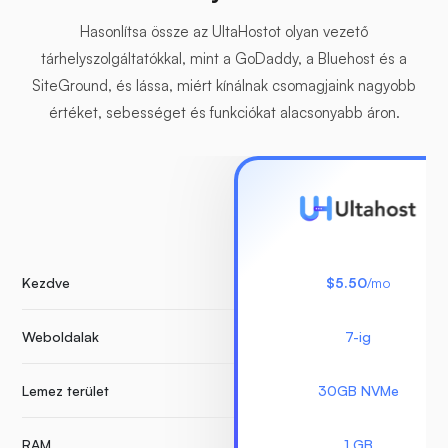
Hasonlítsa össze az UltaHostot olyan vezető
tárhelyszolgáltatókkal, mint a GoDaddy, a Bluehost és a
SiteGround, és lássa, miért kínálnak csomagjaink nagyobb
értéket, sebességet és funkciókat alacsonyabb áron.
Kezdve
$5.50
/mo
Weboldalak
7-ig
Lemez terület
30GB NVMe
RAM
1 GB