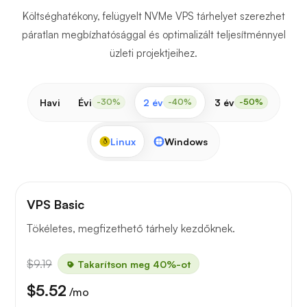
Költséghatékony, felügyelt NVMe VPS tárhelyet szerezhet
páratlan megbízhatósággal és optimalizált teljesítménnyel
üzleti projektjeihez.
Havi
Évi
2 év
3 év
-30%
-40%
-50%
Linux
Windows
VPS Basic
Tökéletes, megfizethető tárhely kezdőknek.
$9.19
Takarítson meg 40%-ot
$5.52
/mo