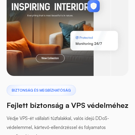
WooCommerce
Laravel
Szárnyas gyík
BIZTONSÁG ÉS MEGBÍZHATÓSÁG
Fejlett biztonság a VPS védelméhez
Védje VPS-ét vállalati tűzfalakkal, valós idejű DDoS-
védelemmel, kártevő-ellenőrzéssel és folyamatos
Puffer panel