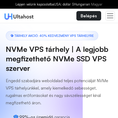
Válasszon egy csomagot
Lépjen velünk kapcsolatba
USA: dollár
$
Hungarian
Magyar
Belépés
TÁRHELY AKCIÓ: 40% KEDVEZMÉNY VPS TÁRHELYRE
NVMe VPS tárhely | A legjobb
megfizethető NVMe SSD VPS
szerver
Engedd szabadjára weboldalad teljes potenciálját NVMe
VPS tárhelyünkkel, amely kiemelkedő sebességet,
rugalmas erőforrásokat és nagy sávszélességet kínál
megfizethető áron.
99,99%-os üzemidő
garancia