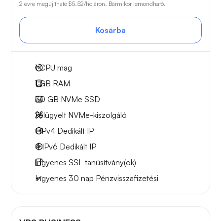
2 évre megújítható
$5.52
/hó áron. Bármikor lemondható.
Kosárba
1
CPU mag
1 GB
RAM
30 GB
NVMe SSD
Felügyelt NVMe-kiszolgáló
1 IPv4
Dedikált IP
4 IPv6
Dedikált IP
Ingyenes
SSL tanúsítvány(ok)
Ingyenes
30 nap
Pénzvisszafizetési