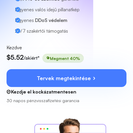
Ingyenes valós idejű pillanatkép
Ingyenes
DDoS védelem
24/7
szakértői támogatás
Kezdve
$5.52
/akiért*
Megment 40%
Tervek megtekintése
Kezdje el kockázatmentesen
30 napos pénzvisszafizetési garancia