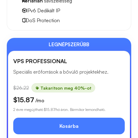
Korlátlan
sávszélesség
6 IPv6
Dedikált IP
DDoS Protection
LEGNÉPSZERŰBB
VPS PROFESSIONAL
Speciális erőforrások a bővülő projektekhez.
$26.22
Takarítson meg 40%-ot
$15.87
/mo
2 évre megújítható
$15.87
/hó áron. Bármikor lemondható.
Kosárba