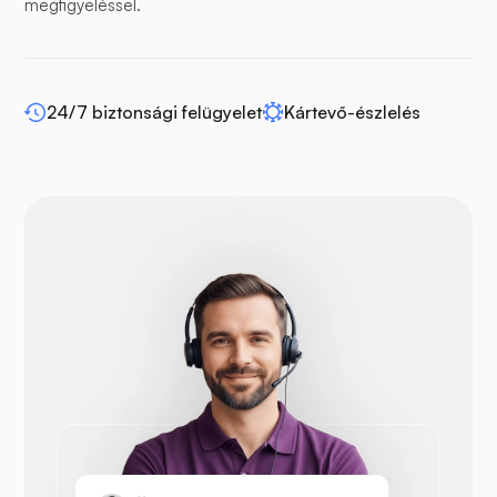
megfigyeléssel.
24/7 biztonsági felügyelet
Kártevő-észlelés
WP-extendify
Drupal
OpenCart