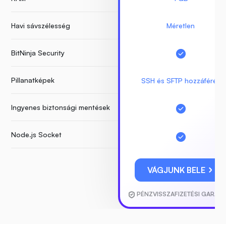
Havi sávszélesség
Méretlen
BitNinja Security
Pillanatképek
SSH és SFTP hozzáférés
Ingyenes biztonsági mentések
Node.js Socket
VÁGJUNK BELE
PÉNZVISSZAFIZETÉSI GARANC