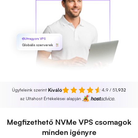
Ultragyors VPS
Globális szerverek
Kiváló
Ügyfeleink szerint
4.9 / 5
1,932
az Ultahost Értékelései alapján
Megfizethető NVMe VPS csomagok
minden igényre