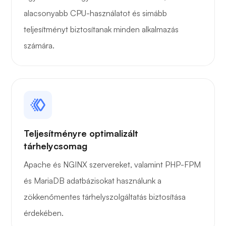
alacsonyabb CPU-használatot és simább
teljesítményt biztosítanak minden alkalmazás
számára.
Játékcső
Teljesítményre optimalizált
Hordár
tárhelycsomag
Apache és NGINX szervereket, valamint PHP-FPM
és MariaDB adatbázisokat használunk a
zökkenőmentes tárhelyszolgáltatás biztosítása
Grafana
érdekében.