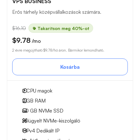
VPS BUSINESS
Erős tárhely középvállalkozások számára.
$16.10
Takarítson meg 40%-ot
$9.78
/mo
2 évre megújítható
$9.78
/hó áron. Bármikor lemondható.
Kosárba
2
CPU magok
2 GB
RAM
50 GB
NVMe SSD
Felügyelt NVMe-kiszolgáló
1 IPv4
Dedikált IP