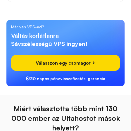
Már van VPS-ed?
Váltás korlátlanra
Sávszélességű VPS ingyen!
Válasszon egy csomagot
30 napos pénzvisszafizetési garancia
Miért választotta több mint 130
000 ember az Ultahostot mások
helyett?