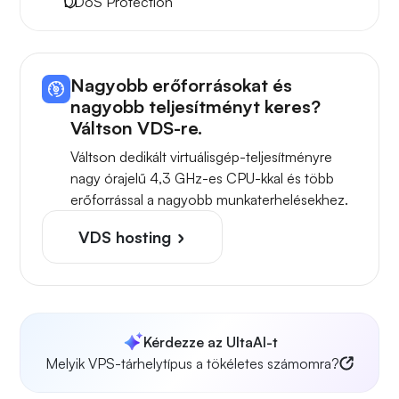
DDoS Protection
Nagyobb erőforrásokat és
nagyobb teljesítményt keres?
Váltson VDS-re.
Váltson dedikált virtuálisgép-teljesítményre
nagy órajelű 4,3 GHz-es CPU-kkal és több
erőforrással a nagyobb munkaterhelésekhez.
VDS hosting
Kérdezze az UltaAI-t
Melyik VPS-tárhelytípus a tökéletes számomra?