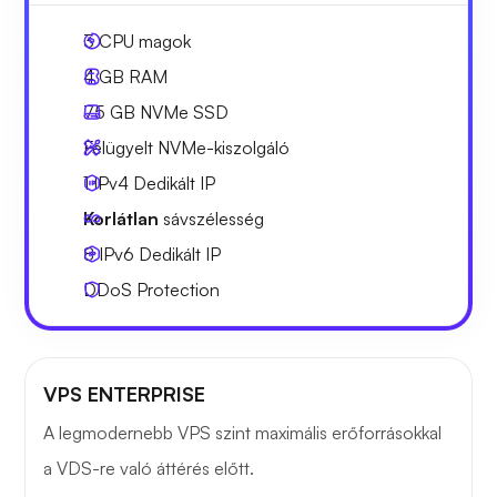
3
CPU magok
4 GB
RAM
75 GB
NVMe SSD
Felügyelt NVMe-kiszolgáló
1 IPv4
Dedikált IP
Korlátlan
sávszélesség
8 IPv6
Dedikált IP
DDoS Protection
VPS ENTERPRISE
A legmodernebb VPS szint maximális erőforrásokkal
a VDS-re való áttérés előtt.