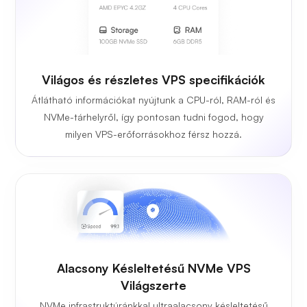
Világos és részletes VPS specifikációk
Átlátható információkat nyújtunk a CPU-ról, RAM-ról és
NVMe-tárhelyről, így pontosan tudni fogod, hogy
milyen VPS-erőforrásokhoz férsz hozzá.
Alacsony Késleltetésű NVMe VPS
Világszerte
NVMe infrastruktúránkkal ultraalacsony késleltetésű