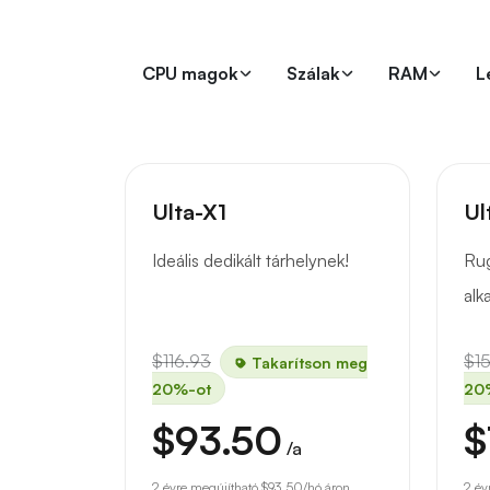
CPU magok
Szálak
RAM
L
Ulta-X1
Ul
Ideális dedikált tárhelynek!
Rug
alk
$116.93
$1
Takarítson meg
20%-ot
20
$93.50
$
/a
2 évre megújítható
$93.50
/hó áron.
2 év