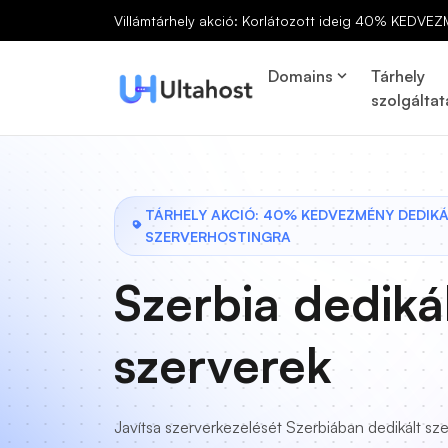
Villámtárhely akció: Korlátozott ideig 40% KEDVEZ
Domains
Tárhely
szolgáltat
TÁRHELY AKCIÓ: 40% KEDVEZMÉNY DEDIK
SZERVERHOSTINGRA
Szerbia dediká
szerverek
Javítsa szerverkezelését Szerbiában dedikált sze