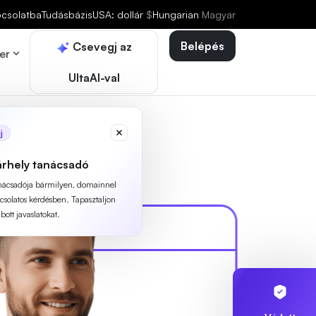
pcsolatba
Tudásbázis
USA: dollár
$
Hungarian
Magyar
Belépés
Csevegj az
er
UltaAI-val
j
árhely tanácsadó
anácsadója bármilyen, domainnel
pcsolatos kérdésben. Tapasztaljon
ott javaslatokat.