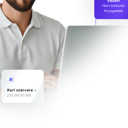
Védett
Nem találhatók
fenyegetések
Karl szervere
255.189.85.19