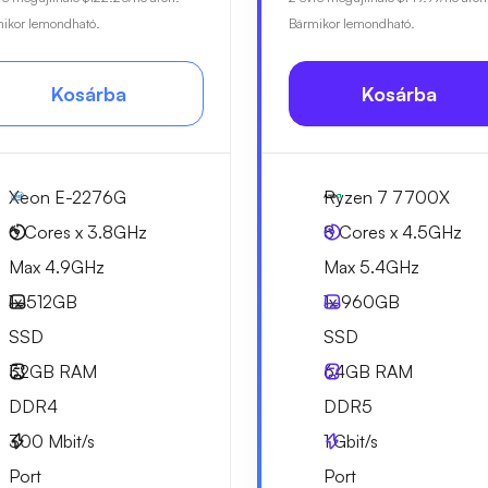
ikor lemondható.
Bármikor lemondható.
Kosárba
Kosárba
Xeon E-2276G
Ryzen 7 7700X
6 Cores x 3.8GHz
8 Cores x 4.5GHz
Max 4.9GHz
Max 5.4GHz
1x
512GB
1x
960GB
SSD
SSD
32GB
RAM
64GB
RAM
DDR4
DDR5
300
Mbit/s
1
Gbit/s
Port
Port