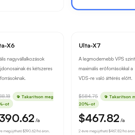
ta-X6
Ulta-X7
ális nagyvállalkozások
A legmodernebb VPS szint
ajdonosainak és kétszeres
maximális erőforrásokkal a
forrásoknak.
VDS-re való áttérés előtt.
88.18
$584.75
Takarítson meg
Takarítson 
%-ot
20%-ot
390.62
$467.82
/a
/a
re megújítható
$390.62
/hó áron.
2 évre megújítható
$467.82
/hó áron