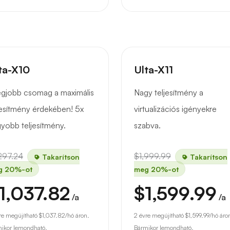
ta-X10
Ulta-X11
egjobb csomag a maximális
Nagy teljesítmény a
jesítmény érdekében! 5x
virtualizációs igényekre
yobb teljesítmény.
szabva.
297.24
$1,999.99
Takarítson
Takarítson
g 20%-ot
meg 20%-ot
1,037.82
$1,599.99
/a
/a
re megújítható
$1,037.82
/hó áron.
2 évre megújítható
$1,599.99
/hó áro
ikor lemondható.
Bármikor lemondható.