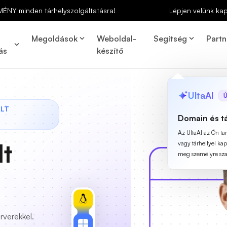
MÉNY minden tárhelyszolgáltatásra!
Lépjen velünk ka
Megoldások
Weboldal-
Segítség
Partn
ás
készítő
UltaAI
Ú
ÁLT
Domain és t
Az UltaAI az Ön t
lt
vagy tárhellyel ka
meg személyre szab
rverekkel.