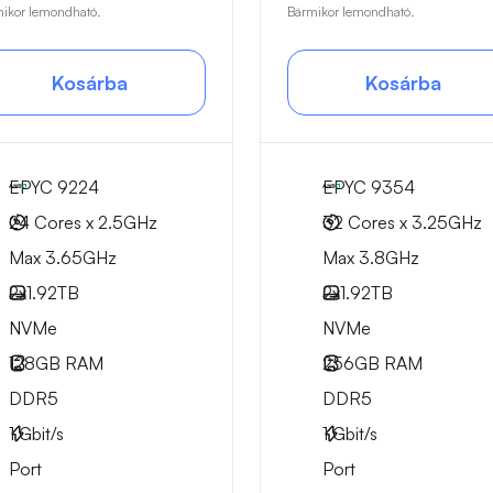
ikor lemondható.
Bármikor lemondható.
Kosárba
Kosárba
EPYC 9224
EPYC 9354
24 Cores x 2.5GHz
32 Cores x 3.25GHz
Max 3.65GHz
Max 3.8GHz
2x
1.92TB
2x
1.92TB
NVMe
NVMe
128GB
RAM
256GB
RAM
DDR5
DDR5
1
Gbit/s
1
Gbit/s
Port
Port