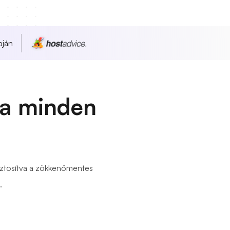
pján
ia minden
biztosítva a zökkenőmentes
.