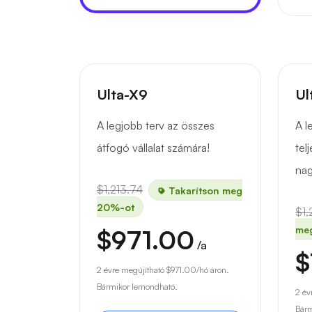
Ulta-X9
Ul
A legjobb terv az összes
A l
átfogó vállalat számára!
tel
nag
$1,213.74
Takarítson meg
20%-ot
$1,
me
$971.00
/a
$
2 évre megújítható
$971.00
/hó áron.
Bármikor lemondható.
2 év
Bárm