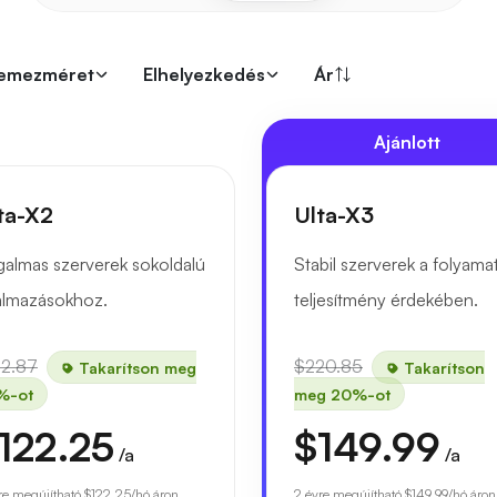
emezméret
Elhelyezkedés
Ár
Ajánlott
ta-X2
Ulta-X3
almas szerverek sokoldalú
Stabil szerverek a folyama
almazásokhoz.
teljesítmény érdekében.
52.87
$220.85
Takarítson meg
Takarítson
%-ot
meg 20%-ot
122.25
$149.99
/a
/a
re megújítható
$122.25
/hó áron.
2 évre megújítható
$149.99
/hó áron