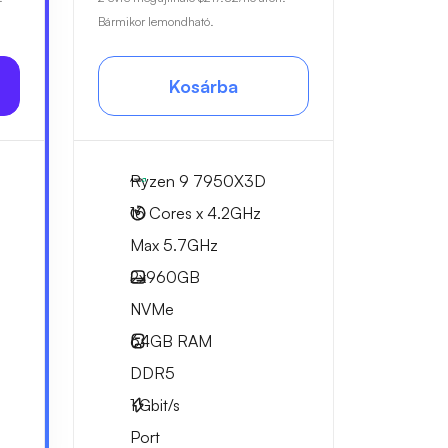
Bármikor lemondható.
Kosárba
Ryzen 9 7950X3D
16 Cores x 4.2GHz
Max 5.7GHz
2x
960GB
NVMe
64GB
RAM
DDR5
1
Gbit/s
Port