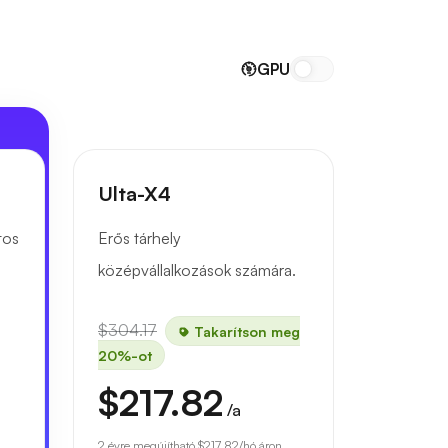
GPU
Ulta-X4
tos
Erős tárhely
középvállalkozások számára.
$304.17
Takarítson meg
20%-ot
$217.82
/a
.
2 évre megújítható
$217.82
/hó áron.