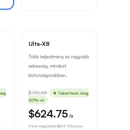
Ulta-X8
Több teljesítmény és nagyobb
sebesség, mindezt
biztonságosabban.
$780.68
meg
Takarítson meg
20%-ot
$624.75
/a
.
2 évre megújítható
$624.75
/hó áron.