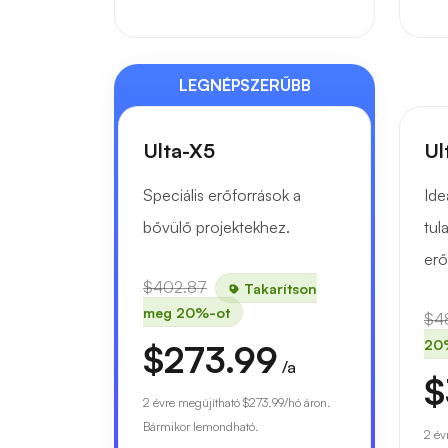
LEGNÉPSZERŰBB
Ulta-X5
Ul
Speciális erőforrások a
Ide
bővülő projektekhez.
tul
erő
$402.87
Takarítson
meg 20%-ot
$4
20
$273.99
/a
$
2 évre megújítható
$273.99
/hó áron.
Bármikor lemondható.
2 év