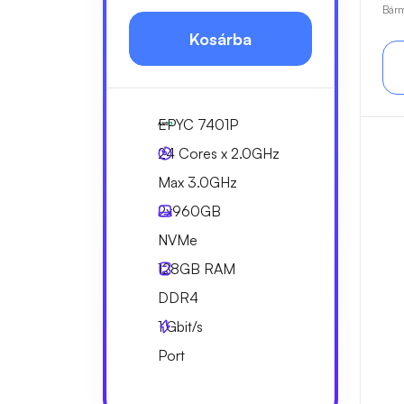
Bárm
Kosárba
EPYC 7401P
24 Cores x 2.0GHz
Max 3.0GHz
2x
960GB
NVMe
128GB
RAM
DDR4
1
Gbit/s
Port