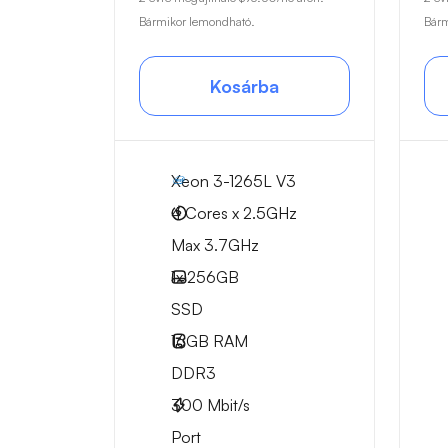
Bármikor lemondható.
Bárm
Kosárba
Xeon 3-1265L V3
4 Cores x 2.5GHz
Max 3.7GHz
1x
256GB
SSD
16GB
RAM
DDR3
300
Mbit/s
Port