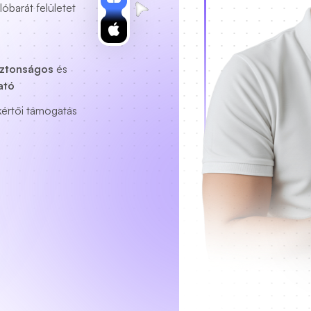
lóbarát felületet
iztonságos
és
ató
kértői támogatás