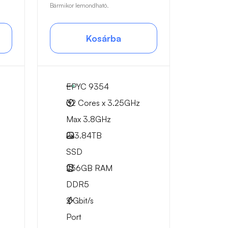
Bármikor lemondható.
Kosárba
EPYC 9354
32 Cores x 3.25GHz
Max 3.8GHz
2x
3.84TB
SSD
256GB
RAM
DDR5
2
Gbit/s
Port