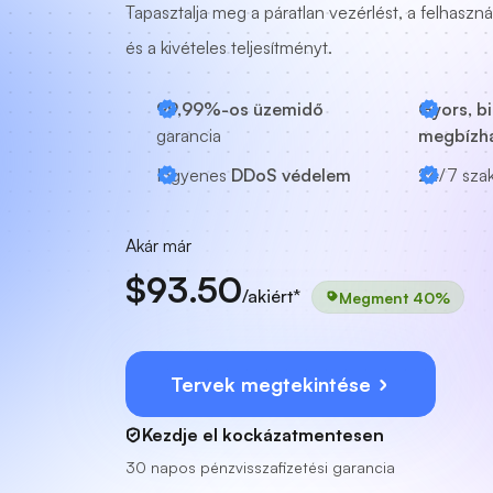
Tapasztalja meg a páratlan vezérlést, a felhaszná
és a kivételes teljesítményt.
99,99%-os üzemidő
Gyors, b
garancia
megbízh
Ingyenes
DDoS védelem
24/7
sza
Akár már
$93.50
/akiért*
Megment 40%
Tervek megtekintése
Kezdje el kockázatmentesen
30 napos pénzvisszafizetési garancia