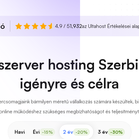
ló
4.9 / 5
1,932
az Ultahost Értékelései ala
 szerver hosting Szerb
igényre és célra
ercsomagjaink bármilyen méretű vállalkozás számára készültek, 
online működéshez szükséges megbízhatóságot és teljesítményt
Havi
Évi
2 év
3 év
-15%
-20%
-30%