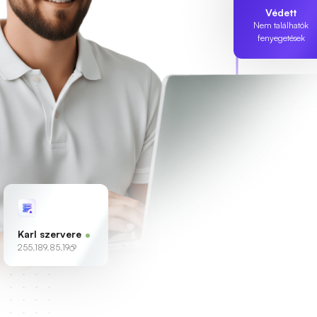
Védett
Nem találhatók
fenyegetések
Karl szervere
255.189.85.19