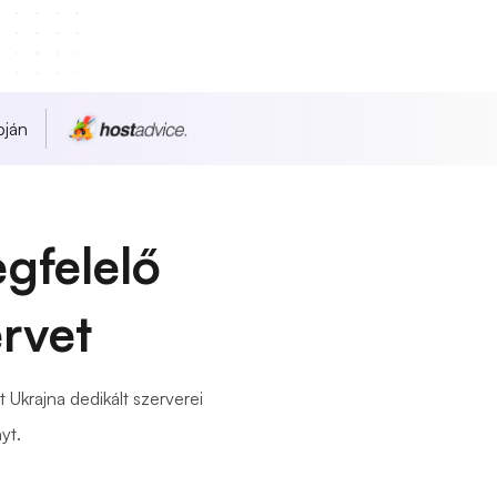
pján
gfelelő
ervet
 Ukrajna dedikált szerverei
yt.