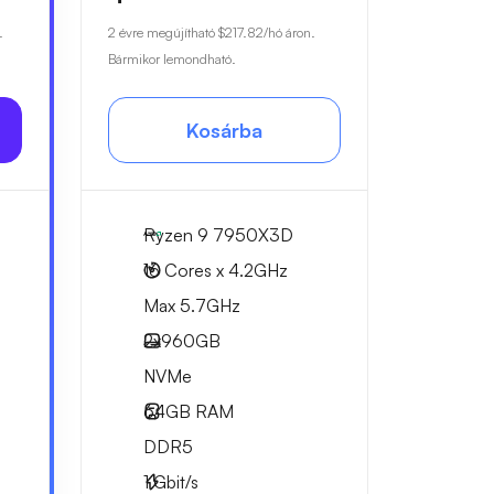
.
2 évre megújítható
$217.82
/hó áron.
Bármikor lemondható.
Kosárba
Ryzen 9 7950X3D
16 Cores x 4.2GHz
Max 5.7GHz
2x
960GB
NVMe
64GB
RAM
DDR5
1
Gbit/s