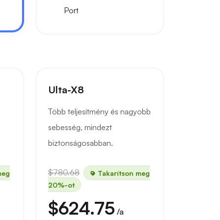
Port
Ulta-X8
Több teljesítmény és nagyobb
sebesség, mindezt
biztonságosabban.
$780.68
meg
Takarítson meg
20%-ot
$624.75
/a