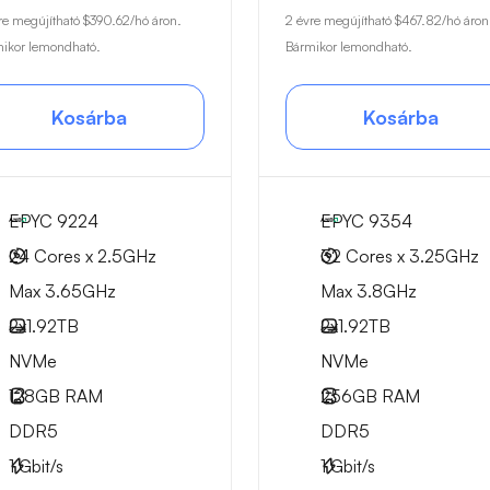
re megújítható
$390.62
/hó áron.
2 évre megújítható
$467.82
/hó áron
ikor lemondható.
Bármikor lemondható.
Kosárba
Kosárba
EPYC 9224
EPYC 9354
24 Cores x 2.5GHz
32 Cores x 3.25GHz
Max 3.65GHz
Max 3.8GHz
2x
1.92TB
2x
1.92TB
NVMe
NVMe
128GB
RAM
256GB
RAM
DDR5
DDR5
1
Gbit/s
1
Gbit/s