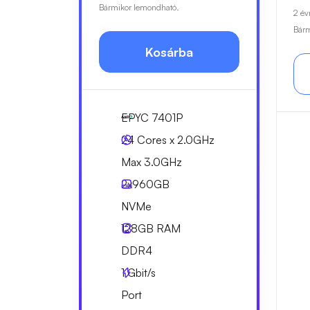
Bármikor lemondható.
2 év
Bárm
Kosárba
EPYC 7401P
24 Cores x 2.0GHz
Max 3.0GHz
2x
960GB
NVMe
128GB
RAM
DDR4
1
Gbit/s
Port