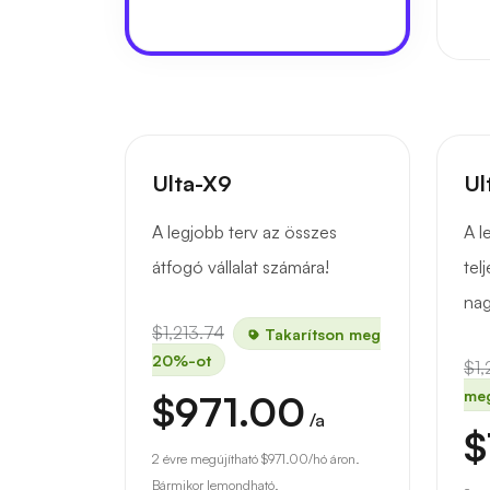
Ulta-X9
Ul
A legjobb terv az összes
A l
átfogó vállalat számára!
tel
nag
$1,213.74
Takarítson meg
20%-ot
$1,
me
$971.00
/a
$
2 évre megújítható
$971.00
/hó áron.
Bármikor lemondható.