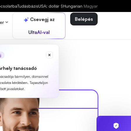
pcsolatba
Tudásbázis
USA: dollár
$
Hungarian
Magyar
Belépés
Csevegj az
er
UltaAI-val
j
árhely tanácsadó
anácsadója bármilyen, domainnel
pcsolatos kérdésben. Tapasztaljon
ott javaslatokat.