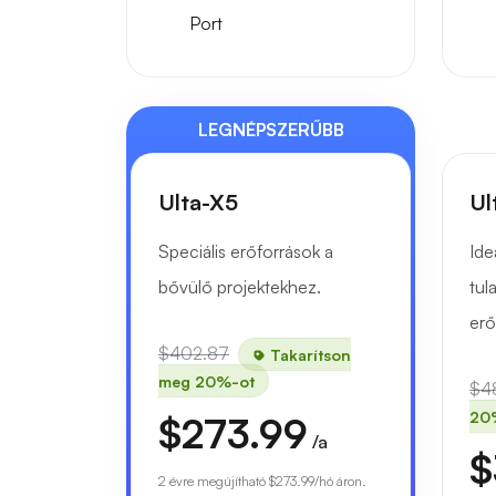
Port
LEGNÉPSZERŰBB
Ulta-X5
Ul
Speciális erőforrások a
Ide
bővülő projektekhez.
tul
erő
$402.87
Takarítson
meg 20%-ot
$4
20
$273.99
/a
$
2 évre megújítható
$273.99
/hó áron.