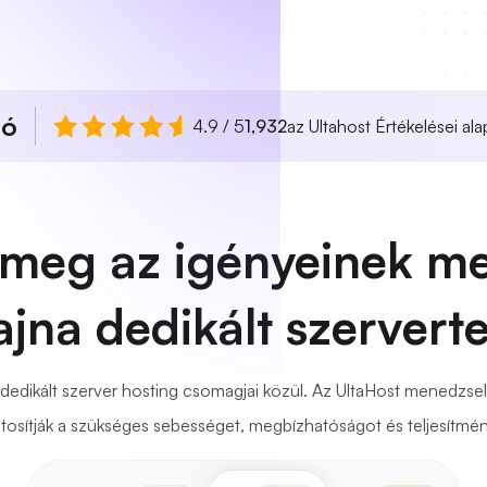
ló
4.9 / 5
1,932
az Ultahost Értékelései ala
a meg az igényeinek me
jna dedikált szervert
dedikált szerver hosting csomagjai közül. Az UltaHost menedzselt
ztosítják a szükséges sebességet, megbízhatóságot és teljesítmén