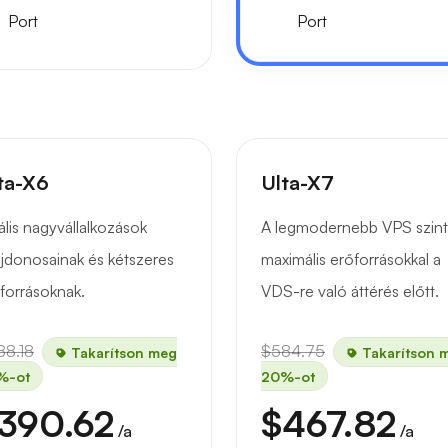
Port
Port
ta-X6
Ulta-X7
ális nagyvállalkozások
A legmodernebb VPS szint
ajdonosainak és kétszeres
maximális erőforrásokkal a
forrásoknak.
VDS-re való áttérés előtt.
88.18
$584.75
Takarítson meg
Takarítson 
%-ot
20%-ot
390.62
$467.82
/a
/a