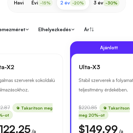
Havi
Évi
2 év
3 év
-15%
-20%
-30%
emezméret
Elhelyezkedés
Ár
Ajánlott
ta-X2
Ulta-X3
almas szerverek sokoldalú
Stabil szerverek a folyama
almazásokhoz.
teljesítmény érdekében.
52.87
$220.85
Takarítson meg
Takarítson
%-ot
meg 20%-ot
122.25
$149.99
/a
/a