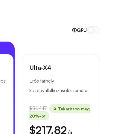
GPU
Ulta-X4
tos
Erős tárhely
középvállalkozások számára.
$304.17
Takarítson meg
20%-ot
$217.82
/a