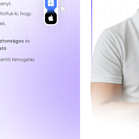
ményt.
tottuk ki, hogy
ek.
iztonságos
és
ató
kértői támogatás