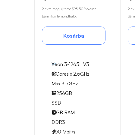
2 évre megújítható
$93.50
/hó áron.
2 év
Bármikor lemondható.
Bárm
Kosárba
Xeon 3-1265L V3
4 Cores x 2.5GHz
Max 3.7GHz
1x
256GB
SSD
16GB
RAM
DDR3
300
Mbit/s