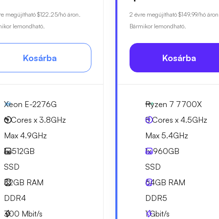
re megújítható
$122.25
/hó áron.
2 évre megújítható
$149.99
/hó áron
ikor lemondható.
Bármikor lemondható.
Kosárba
Kosárba
Xeon E-2276G
Ryzen 7 7700X
6 Cores x 3.8GHz
8 Cores x 4.5GHz
Max 4.9GHz
Max 5.4GHz
1x
512GB
1x
960GB
SSD
SSD
32GB
RAM
64GB
RAM
DDR4
DDR5
300
Mbit/s
1
Gbit/s