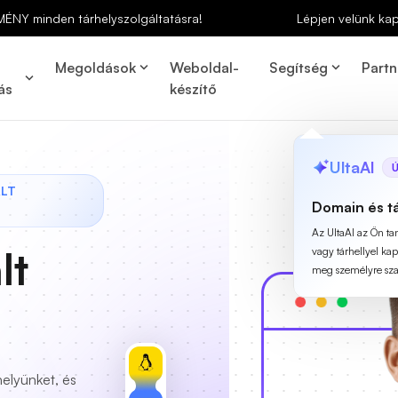
MÉNY minden tárhelyszolgáltatásra!
Lépjen velünk ka
Megoldások
Weboldal-
Segítség
Partn
ás
készítő
UltaAI
Ú
ÁLT
Domain és t
Az UltaAI az Ön t
lt
vagy tárhellyel ka
meg személyre szab
helyünket, és