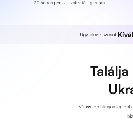
30 napos pénzvisszafizetési garancia
Kivá
Ügyfeleink szerint
Találj
Ukra
Válasszon Ukrajna legjobb 
bi