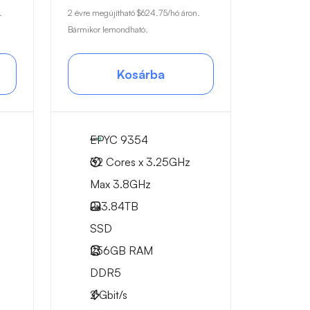
.
2 évre megújítható
$624.75
/hó áron.
Bármikor lemondható.
Kosárba
EPYC 9354
32 Cores x 3.25GHz
Max 3.8GHz
2x
3.84TB
SSD
256GB
RAM
DDR5
2
Gbit/s