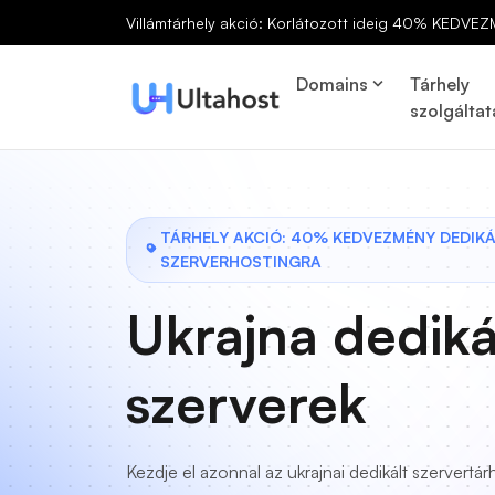
Villámtárhely akció: Korlátozott ideig 40% KEDVEZ
Domains
Tárhely
szolgáltat
TÁRHELY AKCIÓ: 40% KEDVEZMÉNY DEDIK
SZERVERHOSTINGRA
Ukrajna dediká
szerverek
Kezdje el azonnal az ukrajnai dedikált szervertár