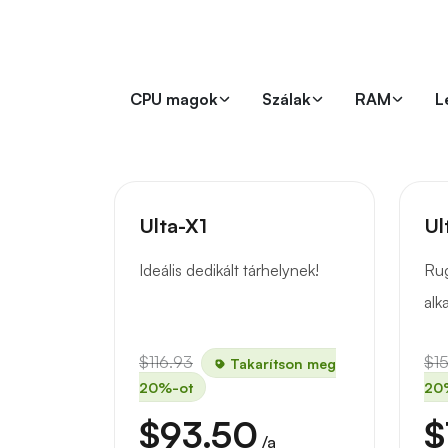
CPU magok
Szálak
RAM
L
Ulta-X1
Ul
Ideális dedikált tárhelynek!
Rug
alk
$116.93
$1
Takarítson meg
20%-ot
20
$93.50
$
/a