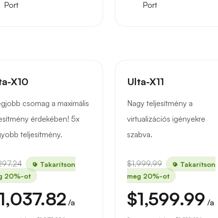
Port
Port
ta-X10
Ulta-X11
egjobb csomag a maximális
Nagy teljesítmény a
jesítmény érdekében! 5x
virtualizációs igényekre
yobb teljesítmény.
szabva.
297.24
$1,999.99
Takarítson
Takarítson
g 20%-ot
meg 20%-ot
1,037.82
$1,599.99
/a
/a