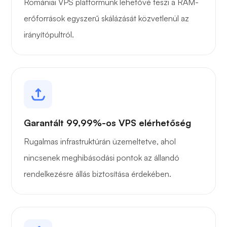
Romániai VPS platformunk lehetővé teszi a RAM-
erőforrások egyszerű skálázását közvetlenül az
irányítópultról.
Garantált 99,99%-os VPS elérhetőség
Rugalmas infrastruktúrán üzemeltetve, ahol
nincsenek meghibásodási pontok az állandó
rendelkezésre állás biztosítása érdekében.