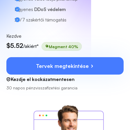
Ingyenes
DDoS védelem
24/7
szakértői támogatás
Kezdve
$5.52
/akiért*
Megment 40%
Tervek megtekintése
Kezdje el kockázatmentesen
30 napos pénzvisszafizetési garancia