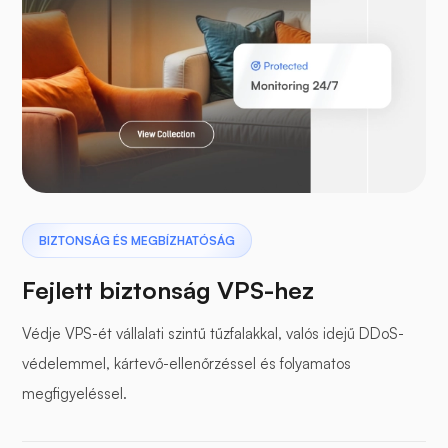
Laravel
Szárnyas gyík
BIZTONSÁG ÉS MEGBÍZHATÓSÁG
Fejlett biztonság VPS-hez
Védje VPS-ét vállalati szintű tűzfalakkal, valós idejű DDoS-
védelemmel, kártevő-ellenőrzéssel és folyamatos
Puffer panel
megfigyeléssel.