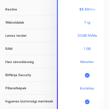
Kezdve
$5.50
/mo
Weboldalak
7-ig
Lemez terület
30GB NVMe
RAM
1 GB
Havi sávszélesség
Méretlen
BitNinja Security
Pillanatképek
Korlátlan
Ingyenes biztonsági mentések