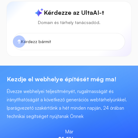
Kérdezze az UltaAI-t
Domain és tárhely tanácsadód.
Kezdje el webhelye építését még ma!
Élvezze webhelyei teljesítményét, rugalmasságát és
irányíthatóságát a következő generációs webtárhelyünkkel.
Iparágvezető szakértőink a hét minden napján, 24 órában
technikai segítséget nyújtanak Önnek
Már