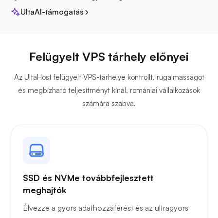
UltaAI-támogatás
Felügyelt VPS tárhely előnyei
Jitsi
Az UltaHost felügyelt VPS-tárhelye kontrollt, rugalmasságot
és megbízható teljesítményt kínál, romániai vállalkozások
számára szabva.
Plex
SSD és NVMe továbbfejlesztett
meghajtók
Owncast
Élvezze a gyors adathozzáférést és az ultragyors