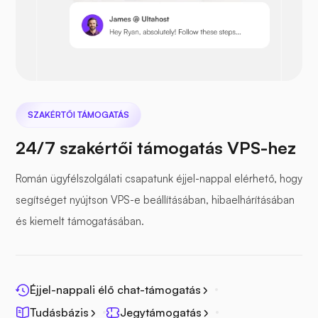
Prestashop
SZAKÉRTŐI TÁMOGATÁS
Nextcloud
24/7 szakértői támogatás VPS-hez
Román ügyfélszolgálati csapatunk éjjel-nappal elérhető, hogy
segítséget nyújtson VPS-e beállításában, hibaelhárításában
Tengeri filé
és kiemelt támogatásában.
Éjjel-nappali élő chat-támogatás
Tudásbázis
Jegytámogatás
Fotoprizma