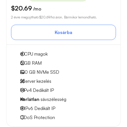
$20.69
/mo
2 évre megújítható
$20.69
/hó áron. Bármikor lemondható.
Kosárba
4
CPU magok
6 GB
RAM
100 GB
NVMe SSD
Szerver kezelés
1 IPv4
Dedikált IP
Korlátlan
sávszélesség
8 IPv6
Dedikált IP
DDoS Protection