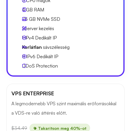
3
CPU magok
4 GB
RAM
75 GB
NVMe SSD
Szerver kezelés
1 IPv4
Dedikált IP
Korlátlan
sávszélesség
8 IPv6
Dedikált IP
DDoS Protection
VPS ENTERPRISE
A legmodernebb VPS szint maximális erőforrásokkal
a VDS-re való áttérés előtt.
$34.49
Takarítson meg 40%-ot