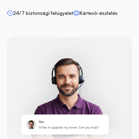
24/7 biztonsági felügyelet
Kártevő-észlelés
WP-extendify
Drupal
OpenCart