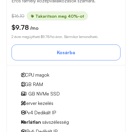
Erős tárhely középvállalkozások számára.
$16.10
Takarítson meg 40%-ot
$9.78
/mo
2 évre megújítható
$9.78
/hó áron. Bármikor lemondható.
Kosárba
2
CPU magok
2 GB
RAM
50 GB
NVMe SSD
Szerver kezelés
1 IPv4
Dedikált IP
Korlátlan
sávszélesség
6 IPv6
Dedikált IP