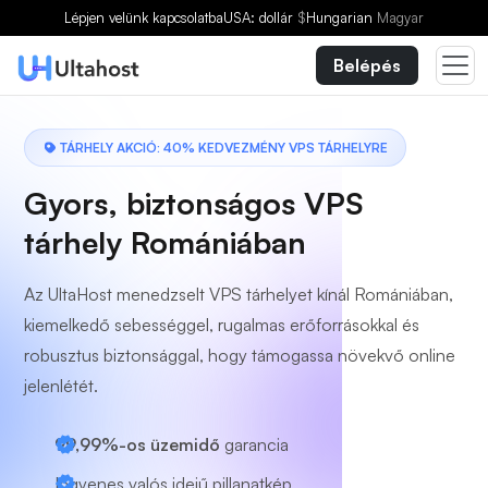
Válasszon egy csomagot
Lépjen velünk kapcsolatba
USA: dollár
$
Hungarian
Magyar
Belépés
TÁRHELY AKCIÓ: 40% KEDVEZMÉNY VPS TÁRHELYRE
Gyors, biztonságos VPS
tárhely Romániában
Az UltaHost menedzselt VPS tárhelyet kínál Romániában,
kiemelkedő sebességgel, rugalmas erőforrásokkal és
robusztus biztonsággal, hogy támogassa növekvő online
jelenlétét.
99,99%-os üzemidő
garancia
Ingyenes valós idejű pillanatkép