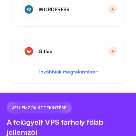
WORDPRESS
Gitlab
Továbbiak megtekintése
VS kód
JELLEMZŐK ÁTTEKINTÉSE
A felügyelt VPS tárhely főbb
jellemzői
N8N