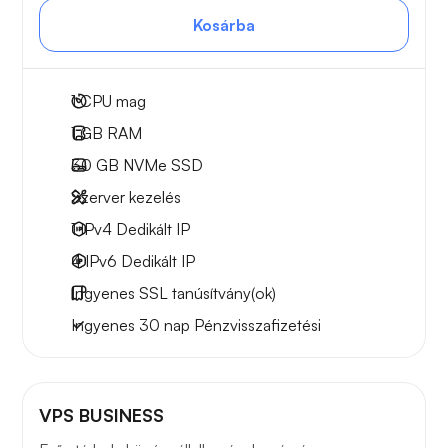
Kosárba
1
CPU mag
1 GB
RAM
30 GB
NVMe SSD
Szerver kezelés
1 IPv4
Dedikált IP
4 IPv6
Dedikált IP
Ingyenes
SSL tanúsítvány(ok)
Ingyenes
30 nap
Pénzvisszafizetési
VPS BUSINESS