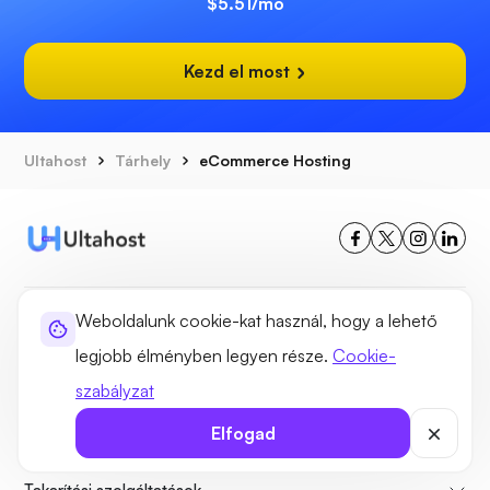
$5.51
/mo
Kezd el most
Ultahost
Tárhely
eCommerce Hosting
Weboldalunk cookie-kat használ, hogy a lehető
Hosting megoldások
legjobb élményben legyen része.
Cookie-
Domain megoldások
szabályzat
Általános információ
Elfogad
Támogatás