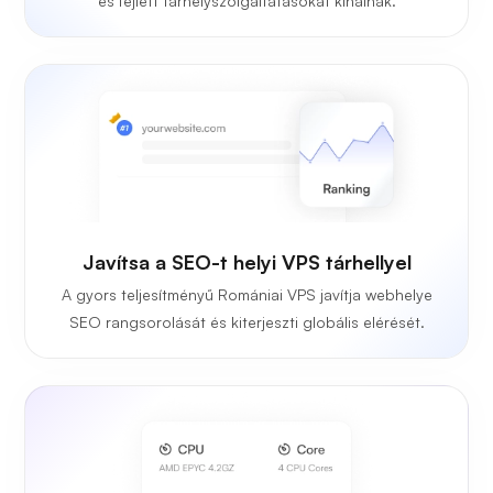
és fejlett tárhelyszolgáltatásokat kínálnak.
Javítsa a SEO-t helyi VPS tárhellyel
A gyors teljesítményű Romániai VPS javítja webhelye
SEO rangsorolását és kiterjeszti globális elérését.