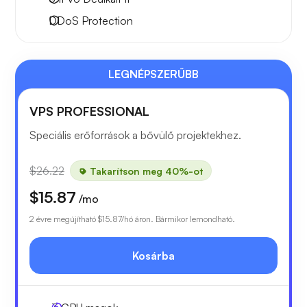
DDoS Protection
LEGNÉPSZERŰBB
VPS PROFESSIONAL
Speciális erőforrások a bővülő projektekhez.
$26.22
Takarítson meg 40%-ot
$15.87
/mo
2 évre megújítható
$15.87
/hó áron. Bármikor lemondható.
Kosárba