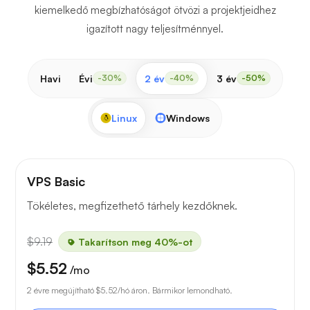
kiemelkedő megbízhatóságot ötvözi a projektjeidhez
igazított nagy teljesítménnyel.
Havi
Évi
2 év
3 év
-30%
-40%
-50%
Linux
Windows
VPS Basic
Tökéletes, megfizethető tárhely kezdőknek.
$9.19
Takarítson meg 40%-ot
$5.52
/mo
2 évre megújítható
$5.52
/hó áron. Bármikor lemondható.