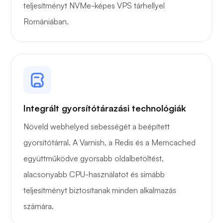
teljesítményt NVMe-képes VPS tárhellyel
Romániában.
Drótvédő
Integrált gyorsítótárazási technológiák
Röntgen
Növeld webhelyed sebességét a beépített
gyorsítótárral. A Varnish, a Redis és a Memcached
együttműködve gyorsabb oldalbetöltést,
alacsonyabb CPU-használatot és simább
Csoda
teljesítményt biztosítanak minden alkalmazás
számára.