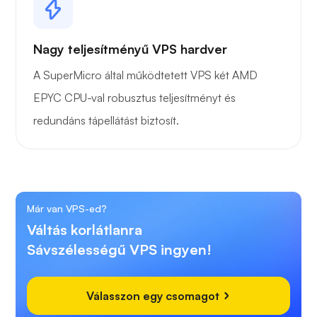
Nagy teljesítményű VPS hardver
A SuperMicro által működtetett VPS két AMD
EPYC CPU-val robusztus teljesítményt és
redundáns tápellátást biztosít.
Már van VPS-ed?
Váltás korlátlanra
Sávszélességű VPS ingyen!
Válasszon egy csomagot