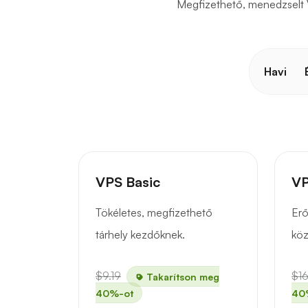
Megfizethető, menedzselt V
Havi
VPS Basic
VP
Tökéletes, megfizethető
Erő
tárhely kezdőknek.
köz
$9.19
$16
Takarítson meg
40%-ot
40