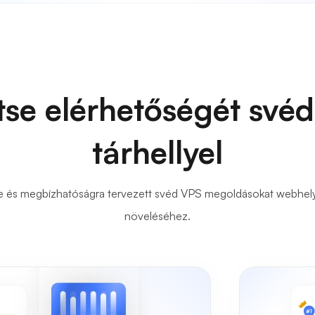
tse elérhetőségét své
tárhellyel
e és megbízhatóságra tervezett svéd VPS megoldásokat webhelye
növeléséhez.