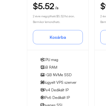
$5.52
$
/a
2 évre megújítható
$5.52
/hó áron.
2 év
Bármikor lemondható.
Bárm
Kosárba
1
CPU mag
1 GB
RAM
30 GB
NVMe SSD
Felügyelt VPS szerver
1 IPv4
Dedikált IP
4 IPv6
Dedikált IP
Ingyenes
SSL