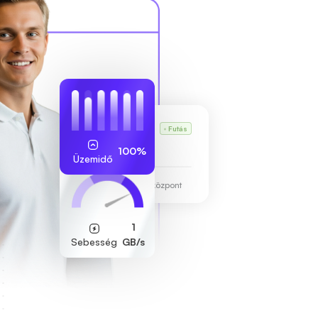
Karl VPS-e
Futás
255.189.85.19
100%
Üzemidő
Frankfurti adatközpont
1
Sebesség
GB/s