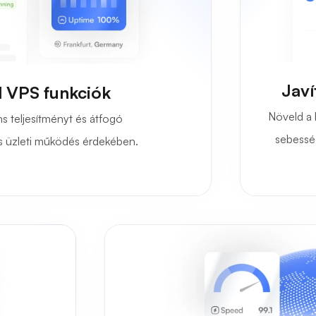
Javí
 VPS funkciók
Növeld a 
s teljesítményt és átfogó
sebessé
s üzleti működés érdekében.