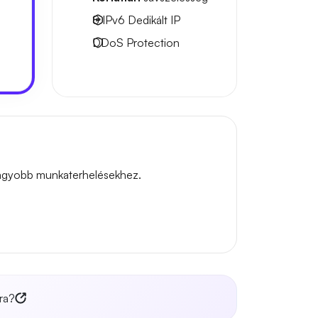
8 IPv6
Dedikált IP
DDoS Protection
 nagyobb munkaterhelésekhez.
ra?