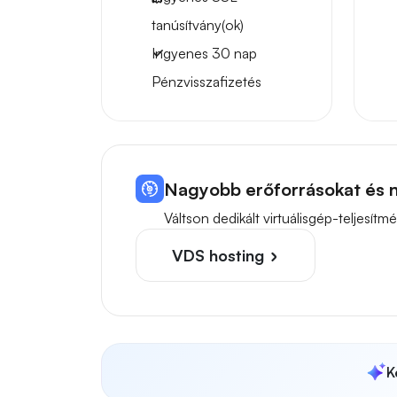
tanúsítvány(ok)
Ingyenes
30 nap
Pénzvisszafizetés
Nagyobb erőforrásokat és n
Váltson dedikált virtuálisgép-teljes
VDS hosting
K