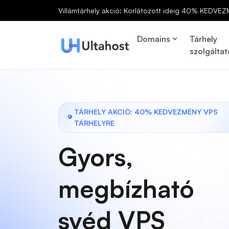
Villámtárhely akció: Korlátozott ideig 40% KEDVEZ
Domains
Tárhely
szolgáltat
TÁRHELY AKCIÓ: 40% KEDVEZMÉNY VPS
TÁRHELYRE
Gyors,
megbízható
svéd VPS