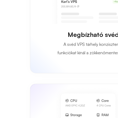
Megbízható svéd
A svéd VPS tárhely konziszten
funkciókat kínál a zökkenőmente