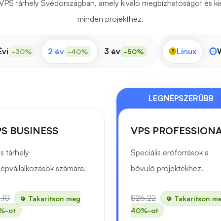
PS tárhely Svédországban, amely kiváló megbízhatóságot és kie
minden projekthez.
Évi
2 év
3 év
Linux
-30%
-40%
-50%
LEGNÉPSZERŰBB
S BUSINESS
VPS PROFESSION
s tárhely
Speciális erőforrások a
épvállalkozások számára.
bővülő projektekhez.
.10
$26.22
Takarítson meg
Takarítson m
%-ot
40%-ot