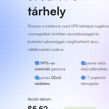
tárhely
Élvezze a hatékony svéd VPS tárhelyet rugalma
csomagokkal, korlátlan sávszélességgel és
kivételes sebességgel, megfizethető áron,
vállalkozására szabva.
99,99%-os
Ingyenes valós
üzemidő
garancia
idejű pillanatkép
Ingyenes
DDoS
24/7
szakértői
védelem
támogatás
Kezdő dátum:
$5.52