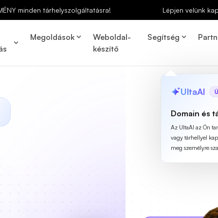
MÉNY minden tárhelyszolgáltatásra!
Lépjen velünk ka
Megoldások
Weboldal-
Segítség
Partn
ás
készítő
UltaAI
Ú
Domain és t
Az UltaAI az Ön t
vagy tárhellyel ka
meg személyre szab