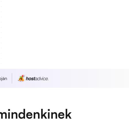
pján
mindenkinek