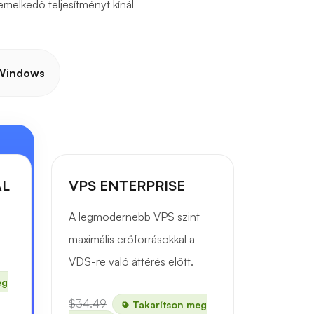
melkedő teljesítményt kínál
Windows
AL
VPS ENTERPRISE
A legmodernebb VPS szint
maximális erőforrásokkal a
VDS-re való áttérés előtt.
eg
$34.49
Takarítson meg