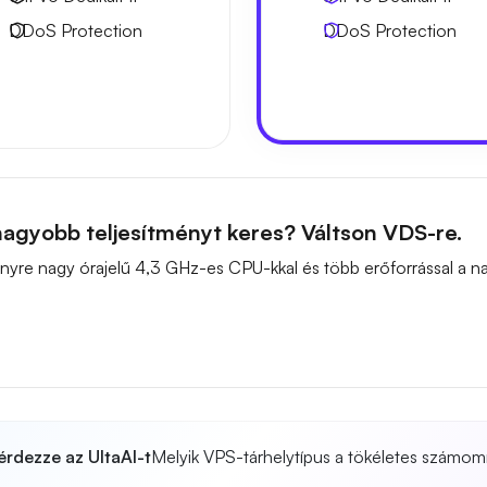
DDoS Protection
DDoS Protection
agyobb teljesítményt keres? Váltson VDS-re.
ítményre nagy órajelű 4,3 GHz-es CPU-kkal és több erőforrással a
érdezze az UltaAI-t
Melyik VPS-tárhelytípus a tökéletes számom