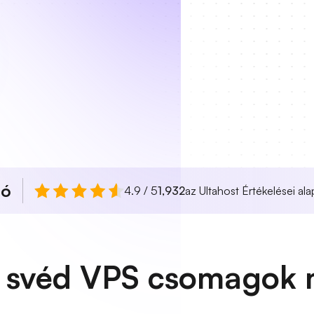
ló
4.9 / 5
1,932
az Ultahost Értékelései ala
 svéd VPS csomagok 