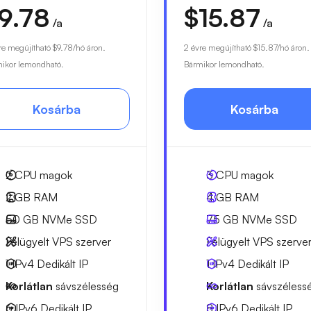
9.78
$15.87
/a
/a
re megújítható
$9.78
/hó áron.
2 évre megújítható
$15.87
/hó áron.
ikor lemondható.
Bármikor lemondható.
Kosárba
Kosárba
2
CPU magok
3
CPU magok
2 GB
RAM
4 GB
RAM
50 GB
NVMe SSD
75 GB
NVMe SSD
Felügyelt VPS szerver
Felügyelt VPS szerve
1 IPv4
Dedikált IP
1 IPv4
Dedikált IP
Korlátlan
sávszélesség
Korlátlan
sávszéless
6 IPv6
Dedikált IP
8 IPv6
Dedikált IP