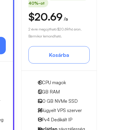
40%-ot
$20.69
/a
2 évre megújítható
$20.69
/hó áron.
Bármikor lemondható.
Kosárba
4
CPU magok
6 GB
RAM
r
100 GB
NVMe SSD
Felügyelt VPS szerver
ég
1 IPv4
Dedikált IP
Korlátlan
sávszélesség