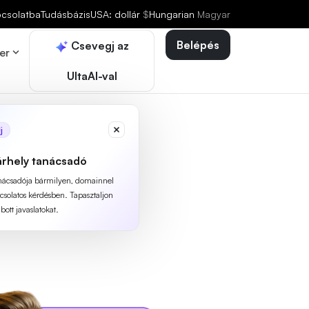
pcsolatba
Tudásbázis
USA: dollár
$
Hungarian
Magyar
Belépés
Csevegj az
er
UltaAI-val
j
árhely tanácsadó
anácsadója bármilyen, domainnel
pcsolatos kérdésben. Tapasztaljon
ott javaslatokat.