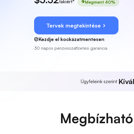
/akiért*
Megment 40%
Tervek megtekintése
Kezdje el kockázatmentesen
30 napos pénzvisszafizetési garancia
Kivá
Ügyfeleink szerint
Megbízható