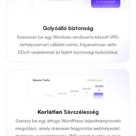
Golyóálló biztonság
Szerezzen be egy Windows rendszerre készült VPS-
tárhelyszervert vállalati szintű, folyamatosan aktív
DDoS-védelemmel és fejlett biztonsági funkciókkal.
Korlátlan
Sávszélesség
Szerezz be egy átfogó WordPress teljesítménynövelő
megoldást, amely drámaian felgyorsítja webhelyeidet.
Hatékony gyorsítótárazás, PHP verziókövetés és még