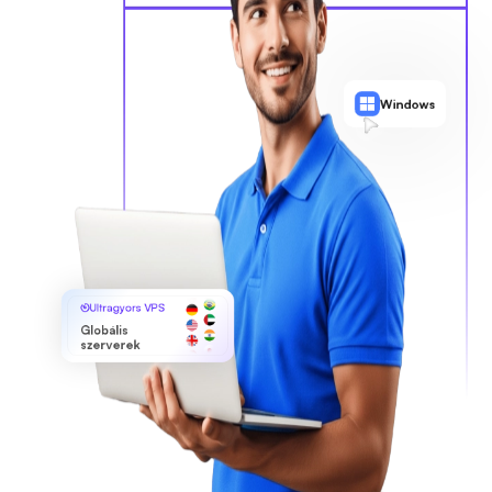
Windows
Ultragyors VPS
Globális
szerverek