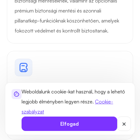
biztonsági mentéseknek, valamint az opcionális
prémium biztonsági mentési és azonnali
MySQL adatbázis
Korlátlan
Korlátl
pillanatkép-funkcióknak köszönhetően, amelyek
fokozott védelmet és kontrollt biztosítanak.
DNS-kezelő
FTP / FTPS
Microsoft Web
Vállalati szintű
Deploy
Weboldalunk cookie-kat használ, hogy a lehető
Az UltaHost vállalati szintű Supermicro és Dell
legjobb élményben legyen része.
Cookie-
Szerveroldali
szervereken fut, a legújabb AMD és Intel CPU-kkal,
szabályzat
tartalmak (SSI)
valamint gyors Samsung NVMe SSD-kkel a
Elfogad
megbízható és nagy teljesítmény érdekében.
ASP.NET AJAX