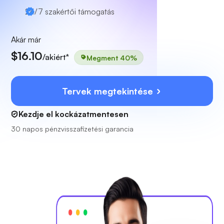
24/7
szakértői támogatás
Akár már
$16.10
/akiért*
Megment 40%
Tervek megtekintése
Kezdje el kockázatmentesen
30 napos pénzvisszafizetési garancia