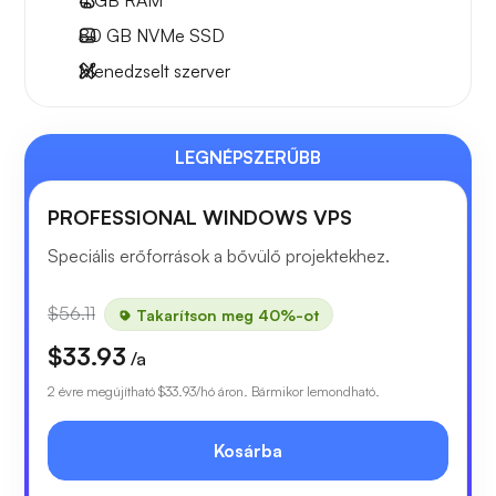
4 GB
RAM
80 GB
NVMe SSD
Menedzselt szerver
LEGNÉPSZERŰBB
PROFESSIONAL WINDOWS VPS
Speciális erőforrások a bővülő projektekhez.
$56.11
Takarítson meg 40%-ot
$33.93
/a
2 évre megújítható
$33.93
/hó áron. Bármikor lemondható.
Kosárba