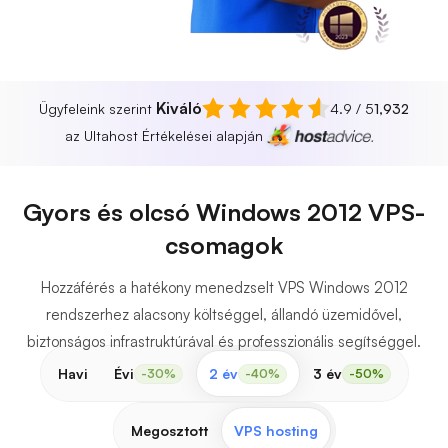
Kiváló
Ügyfeleink szerint
4.9 / 5
1,932
az Ultahost Értékelései alapján
Gyors és olcsó Windows 2012 VPS-
csomagok
Hozzáférés a hatékony menedzselt VPS Windows 2012
rendszerhez alacsony költséggel, állandó üzemidővel,
biztonságos infrastruktúrával és professzionális segítséggel.
Havi
Évi
2 év
3 év
-30%
-40%
-50%
Megosztott
VPS hosting