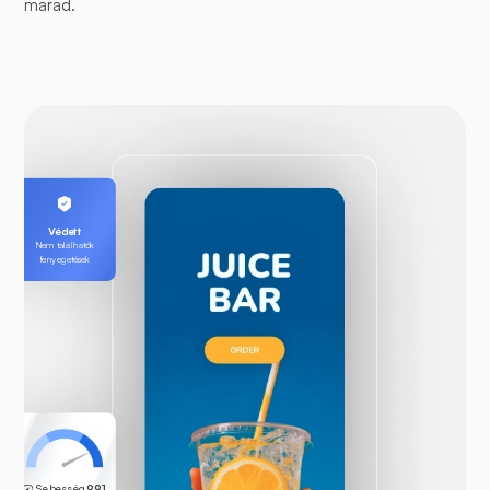
marad.
Védett
Nem találhatók
fenyegetések
Sebesség
99.1