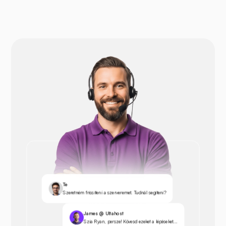
Te
Szeretném frissíteni a szerveremet. Tudnál segíteni?
James @ Ultahost
Szia Ryan, persze! Kövesd ezeket a lépéseket...