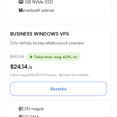
50 GB
NVMe SSD
Menedzselt szerver
BUSINESS WINDOWS VPS
Erős tárhely középvállalkozások számára.
$40.24
Takarítson meg 40%-ot
$24.14
/a
2 évre megújítható
$24.14
/hó áron. Bármikor lemondható.
Kosárba
2
CPU magok