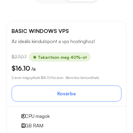
BASIC WINDOWS VPS
Az ideális kiindulópont a vps hostinghoz!
$27.07
Takarítson meg 40%-ot
$16.10
/a
2 évre megújítható
$16.10
/hó áron. Bármikor lemondható.
Kosárba
2
CPU magok
2 GB
RAM