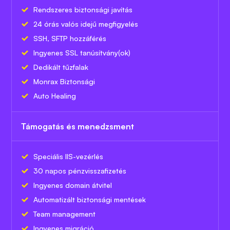
Rendszeres biztonsági javítás
24 órás valós idejű megfigyelés
SSH, SFTP hozzáférés
Ingyenes SSL tanúsítvány(ok)
Dedikált tűzfalak
Monrax Biztonsági
Auto Healing
Támogatás és menedzsment
Speciális IIS-vezérlés
30 napos pénzvisszafizetés
Ingyenes domain átvitel
Automatizált biztonsági mentések
Team management
Ingyenes migráció