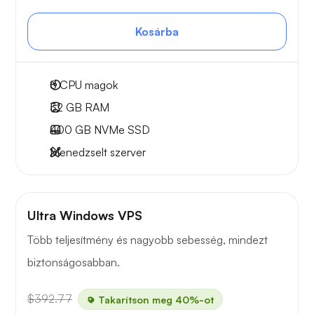
Kosárba
8
CPU magok
32 GB
RAM
400 GB
NVMe SSD
Menedzselt szerver
Ultra Windows VPS
Több teljesítmény és nagyobb sebesség, mindezt
biztonságosabban.
$392.77
Takarítson meg 40%-ot