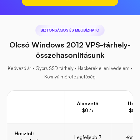
BIZTONSÁGOS ÉS MEGBÍZHATÓ
Olcsó Windows 2012 VPS-tárhely-
összehasonlításunk
Kedvező ár • Gyors SSD tárhely • Hackerek elleni védelem •
Könnyű méretezhetőség
Alapvető
Üzlet
$0
/a
$0
/a
Hosztolt
Legfeljebb 7
Korlátl