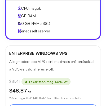
3
CPU magok
6 GB
RAM
150 GB
NVMe SSD
Menedzselt szerver
ENTERPRISE WINDOWS VPS
A legmodernebb VPS szint maximális erőforrásokkal
a VDS-re való áttérés előtt.
$81.41
Takarítson meg 40%-ot
$48.87
/a
2 évre megújítható
$48.87
/hó áron. Bármikor lemondható.