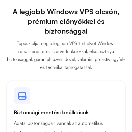
Ingyenes
A legjobb Windows VPS olcsón,
biztonsági
mentések
prémium előnyökkel és
biztonsággal
SQL 2012 vagy
Tapasztalja meg a legjobb VPS-tárhelyet Windows
2014 tárhely
rendszeren erős szerverfunkciókkal, első osztályú
biztonsággal, garantált üzemidővel, valamint proaktív ügyfél-
Teljes hozzáférés
és technikai támogatással.
Adatforgalom
~200/350Mb
~450/5
Ingyenes SSL
tanúsítványok
Biztonsági mentési beállítások
Adatai biztonságban vannak az automatikus
Garantált források