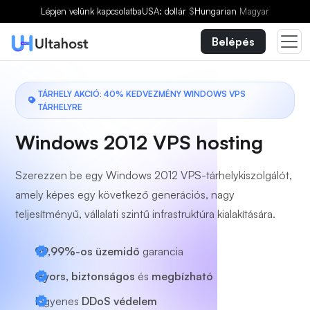
Válasszon egy csomagot
Lépjen velünk kapcsolatba
USA: dollár
$
Hungarian
Magyar
Belépés
TÁRHELY AKCIÓ: 40% KEDVEZMÉNY WINDOWS VPS
TÁRHELYRE
Windows 2012 VPS hosting
Szerezzen be egy Windows 2012 VPS-tárhelykiszolgálót,
amely képes egy következő generációs, nagy
teljesítményű, vállalati szintű infrastruktúra kialakítására.
99,99%-os üzemidő
garancia
Gyors, biztonságos
és
megbízható
Ingyenes
DDoS védelem