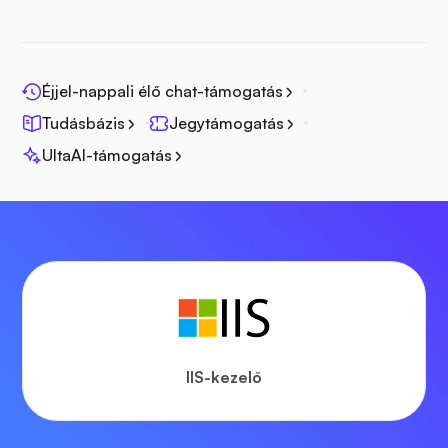
Éjjel-nappali élő chat-támogatás
Tudásbázis
Jegytámogatás
UltaAI-támogatás
IIS-kezelő