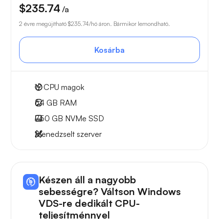
$235.74
/a
2 évre megújítható
$235.74
/hó áron. Bármikor lemondható.
Kosárba
12
CPU magok
64 GB
RAM
750 GB
NVMe SSD
Menedzselt szerver
Készen áll a nagyobb
sebességre? Váltson Windows
VDS-re dedikált CPU-
teljesítménnyel