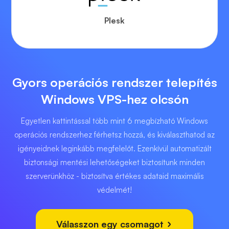
Plesk
Gyors operációs rendszer telepítés
Windows VPS-hez olcsón
Egyetlen kattintással több mint 6 megbízható Windows
operációs rendszerhez férhetsz hozzá, és kiválaszthatod az
igényeidnek leginkább megfelelőt. Ezenkívül automatizált
biztonsági mentési lehetőségeket biztosítunk minden
szerverünkhöz - biztosítva értékes adataid maximális
védelmét!
Válasszon egy csomagot