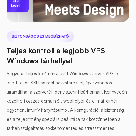
által
kezelt
BIZTONSÁGOS ÉS MEGBÍZHATÓ
Teljes kontroll a legjobb VPS
Windows tárhellyel
Vegye át teljes körű irányítását Windows szerver VPS-e
felett teljes SSH és root hozzáféréssel, így szabadon
újraindíthatja szerverét igény szerint bárhonnan. Könnyedén
kezelheti összes domainjét, webhelyét és e-mail címét
egyetlen, intuitív irányítópultról. A konfiguráció, a biztonság
és a teljesítmény speciális beállításainak köszönhetően a
tárhelyszolgáltatás zökkenőmentes és stresszmentes