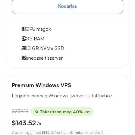
Kosárba
4
CPU magok
8 GB
RAM
200 GB
NVMe SSD
Menedzselt szerver
Premium Windows VPS
Legjobb csomag Windows szerver futtatásához.
$239.19
Takarítson meg 40%-ot
$143.52
/a
2 évre megújítható
$143.52
/hó áron. Bármikor lemondható.