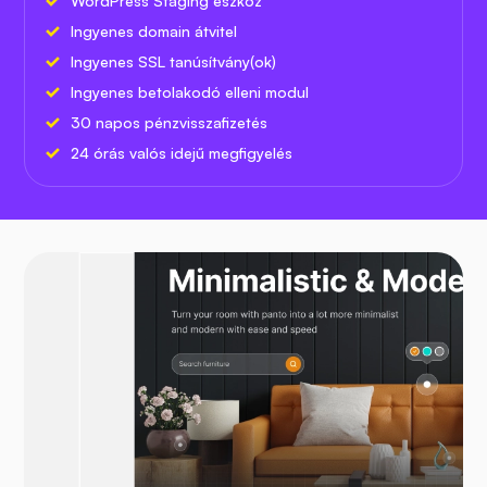
WordPress Staging eszköz
Ingyenes domain átvitel
Ingyenes SSL tanúsítvány(ok)
Ingyenes betolakodó elleni modul
30 napos pénzvisszafizetés
24 órás valós idejű megfigyelés