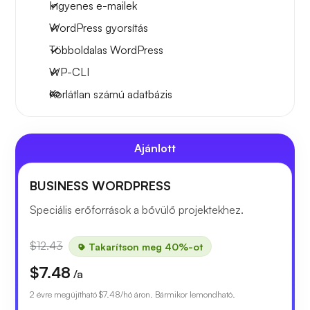
Ingyenes e-mailek
WordPress gyorsítás
Többoldalas WordPress
WP-CLI
Korlátlan számú adatbázis
Ajánlott
BUSINESS WORDPRESS
Speciális erőforrások a bővülő projektekhez.
$12.43
Takarítson meg 40%-ot
$7.48
/a
2 évre megújítható
$7.48
/hó áron. Bármikor lemondható.