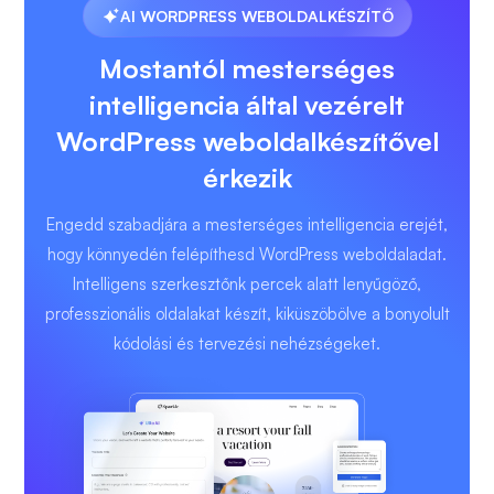
AI WORDPRESS WEBOLDALKÉSZÍTŐ
Mostantól mesterséges
intelligencia által vezérelt
WordPress weboldalkészítővel
érkezik
Engedd szabadjára a mesterséges intelligencia erejét,
hogy könnyedén felépíthesd WordPress weboldaladat.
Intelligens szerkesztőnk percek alatt lenyűgöző,
professzionális oldalakat készít, kiküszöbölve a bonyolult
kódolási és tervezési nehézségeket.