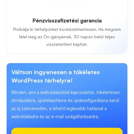
Pénzvisszafizetési garancia
Próbálja ki tárhelyünket kockázatmentesen. Ha mégsem
felel meg az Ön igényeinek, 30 napon belül teljes
visszatérítést kaphat.
Váltson ingyenesen a tökéletes
WordPress tárhelyre!
Minden, ami a weboldaladdal kapcsolatos, tökéletesen
átmásolásra, újratelepítésre és újrakonfigurálásra kerül
az új szervereden, a lehető legkisebb hatással a
weboldaladra és az e-mail szolgáltatásaidra.