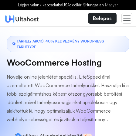
Válasszon egy csomagot
Lépjen velünk kapcsolatba
USA: dollár
$
Hungarian
Magyar
Belépés
TÁRHELY AKCIÓ: 40% KEDVEZMÉNY WORDPRESS
TÁRHELYRE
WooCommerce Hosting
Növelje online jelenlétét speciális, LiteSpeed által
üzemeltetett WooCommerce tárhelyünkkel. Használja ki a
többi szolgáltatáshoz képest ötször gyorsabb betöltési
időnket, mivel tárhelycsomagjainkat aprólékosan úgy
alakítottuk ki, hogy optimalizáljuk WooCommerce
webhelye sebességét és javítsuk a teljesítményt.
WordPress
AI weboldalkészítő