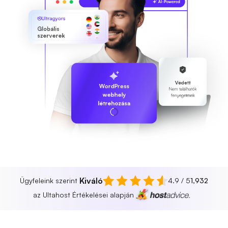
Ultragyors
Globális
szerverek
Védett
WordPress
Nem találhatók
webhely
fenyegetések
létrehozása
Kiváló
Ügyfeleink szerint
4.9 / 5
1,932
az Ultahost Értékelései alapján