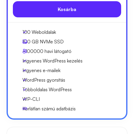
Kosárba
100 Weboldalak
100 GB
NVMe SSD
~100000
havi látogató
Ingyenes WordPress kezelés
Ingyenes e-mailek
WordPress gyorsítás
Többoldalas WordPress
WP-CLI
Korlátlan számú adatbázis