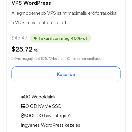
VPS WordPress
A legmodernebb VPS szint maximális erőforrásokkal
a VDS-re való áttérés előtt.
$45.47
Takarítson meg 40%-ot
$25.72
/a
2 évre megújítható
$25.72
/hó áron. Bármikor lemondható.
Kosárba
300 Weboldalak
100 GB
NVMe SSD
~300000
havi látogató
Ingyenes WordPress kezelés