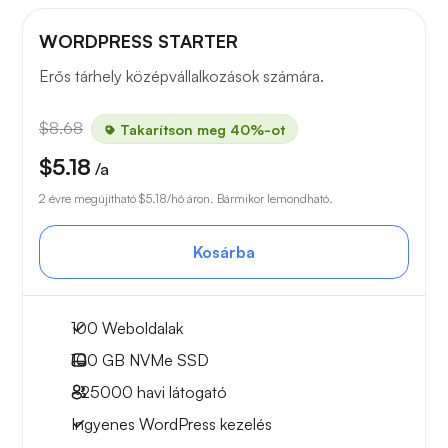
WORDPRESS STARTER
Erős tárhely középvállalkozások számára.
$8.68
Takarítson meg 40%-ot
$5.18
/a
2 évre megújítható
$5.18
/hó áron. Bármikor lemondható.
Kosárba
100 Weboldalak
100 GB
NVMe SSD
~25000
havi látogató
Ingyenes WordPress kezelés