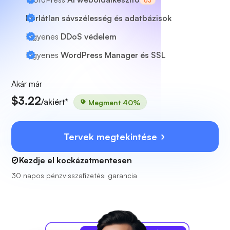
ÚJ
Korlátlan sávszélesség és adatbázisok
Ingyenes
DDoS védelem
Ingyenes
WordPress Manager és SSL
Akár már
$3.22
/akiért*
Megment 40%
Tervek megtekintése
Kezdje el kockázatmentesen
30 napos pénzvisszafizetési garancia