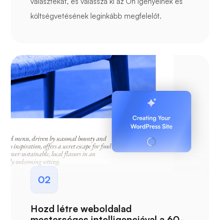
választékát, és válassza ki az Ön igényeinek és
költségvetésének leginkább megfelelőt.
02
Hozd létre weboldalad
mesterséges intelligenciával a 60-