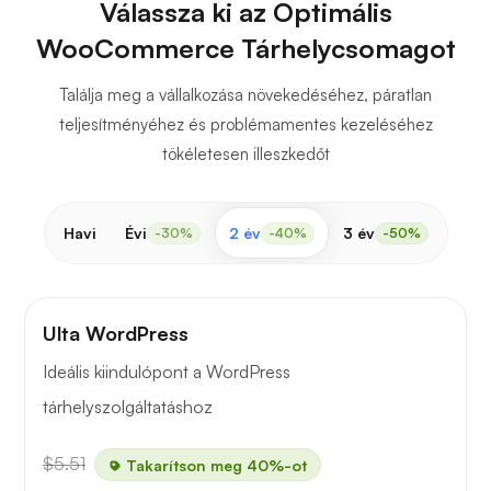
Válassza ki az Optimális
WooCommerce Tárhelycsomagot
Találja meg a vállalkozása növekedéséhez, páratlan
teljesítményéhez és problémamentes kezeléséhez
tökéletesen illeszkedőt
Havi
Évi
2 év
3 év
-30%
-40%
-50%
Ulta WordPress
Ideális kiindulópont a WordPress
tárhelyszolgáltatáshoz
$5.51
Takarítson meg 40%-ot