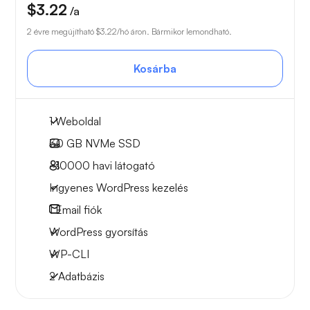
$3.22
/a
2 évre megújítható
$3.22
/hó áron. Bármikor lemondható.
Kosárba
1 Weboldal
30 GB
NVMe SSD
~10000
havi látogató
Ingyenes WordPress kezelés
1
Email fiók
WordPress gyorsítás
WP-CLI
2 Adatbázis