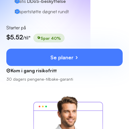
Gratis
DDoS-beskyttelse
Ekspertstøtte
døgnet rundt
Starter på
$5.52
/til*
Spar 40%
Se planer
Kom i gang risikofritt
30 dagers pengene-tilbake-garanti