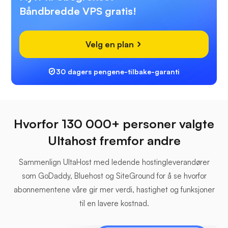
Båndbredde VPS gratis!
Velg en plan
30 dagers pengene-tilbake-garanti
Hvorfor 130 000+ personer valgte
Ultahost fremfor andre
Sammenlign UltaHost med ledende hostingleverandører
som GoDaddy, Bluehost og SiteGround for å se hvorfor
abonnementene våre gir mer verdi, hastighet og funksjoner
til en lavere kostnad.