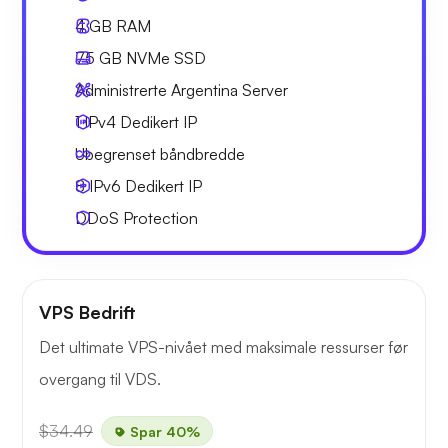
4 GB
RAM
75 GB
NVMe SSD
Administrerte Argentina Server
1 IPv4
Dedikert IP
Ubegrenset
båndbredde
8 IPv6
Dedikert IP
DDoS Protection
VPS Bedrift
Det ultimate VPS-nivået med maksimale ressurser før
overgang til VDS.
$34.49
Spar 40%