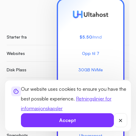
Starter fra
$5.50
/mnd
Websites
Opp til 7
Ube
Disk Plass
30GB NVMe
RAM
1 GB
Our website uses cookies to ensure you have the
best possible experience.
Retningslinjer for
Månedlig båndbredde
Umålt
informasjonskapsler
BitNinja sikkerhet
Accept
Snapshots
Ubegrenset