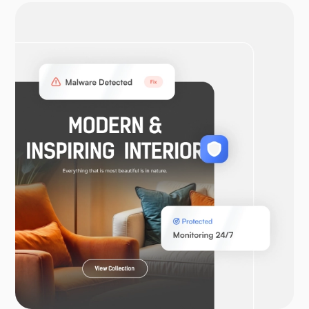
ÅpenVPN
WooCommerce
Laravel