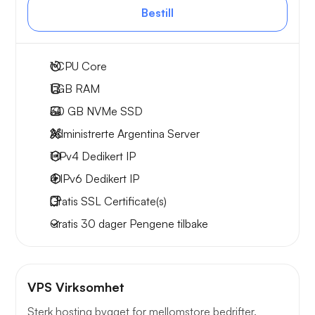
Bestill
1
CPU Core
1 GB
RAM
30 GB
NVMe SSD
Administrerte Argentina Server
1 IPv4
Dedikert IP
4 IPv6
Dedikert IP
Gratis
SSL Certificate(s)
Gratis
30 dager
Pengene tilbake
VPS Virksomhet
Sterk hosting bygget for mellomstore bedrifter.