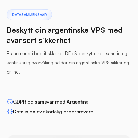
Pterodactyl
DATASAMMENSVAR
Beskytt din argentinske VPS med
avansert sikkerhet
Brannmurer i bedriftsklasse, DDoS-beskyttelse i sanntid og
Bufferpanel
kontinuerlig overvåking holder din argentinske VPS sikker og
online.
WP-utvid
GDPR og samsvar med Argentina
Deteksjon av skadelig programvare