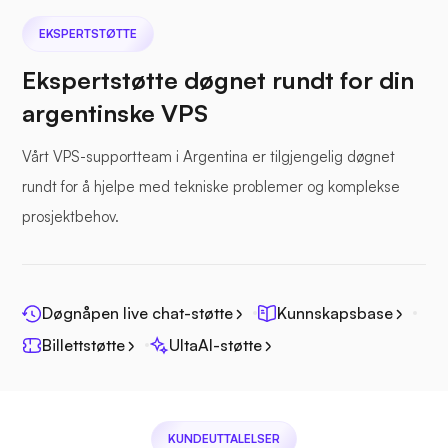
EKSPERTSTØTTE
Ekspertstøtte døgnet rundt for din
argentinske VPS
Sjøfil
Vårt VPS-supportteam i Argentina er tilgjengelig døgnet
rundt for å hjelpe med tekniske problemer og komplekse
prosjektbehov.
Fotoprisme
Døgnåpen live chat-støtte
Kunnskapsbase
Billettstøtte
UltaAI-støtte
Jitsi
KUNDEUTTALELSER