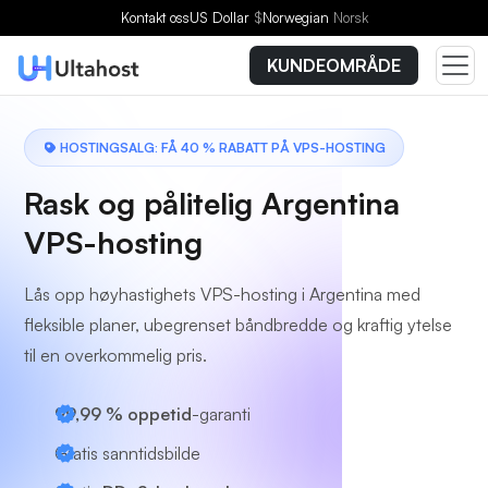
Velg en plan
Kontakt oss
US Dollar
$
Norwegian
Norsk
KUNDEOMRÅDE
HOSTINGSALG: FÅ 40 % RABATT PÅ VPS-HOSTING
Rask og pålitelig Argentina
VPS-hosting
Lås opp høyhastighets VPS-hosting i Argentina med
fleksible planer, ubegrenset båndbredde og kraftig ytelse
til en overkommelig pris.
99,99 % oppetid
-garanti
Gratis sanntidsbilde