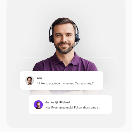
Drupal
Opencart
Prestashop
Nextcloud