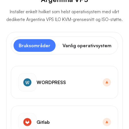
Installer enkelt hvilket som helst operativsystem med vårt
dedikerte Argentina VPS ILO KVM-grensesnitt og ISO-støtte.
Bruksområder
Vanlig operativsystem
Ko
WORDPRESS
Gitlab