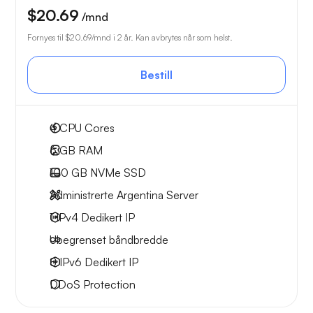
$20.69
/mnd
Fornyes til
$20.69
/mnd i 2 år. Kan avbrytes når som helst.
Bestill
4
CPU Cores
6 GB
RAM
100 GB
NVMe SSD
Administrerte Argentina Server
1 IPv4
Dedikert IP
Ubegrenset
båndbredde
8 IPv6
Dedikert IP
DDoS Protection