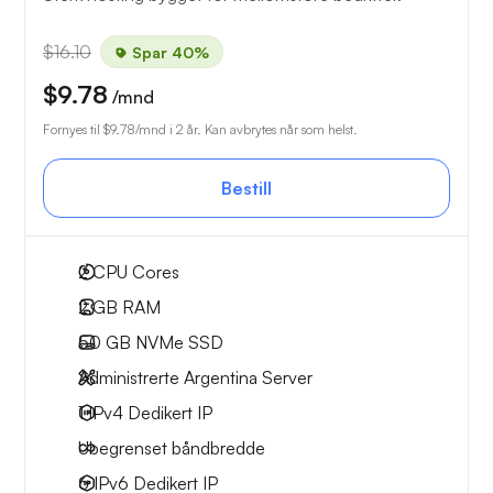
$16.10
Spar 40%
$9.78
/mnd
Fornyes til
$9.78
/mnd i 2 år. Kan avbrytes når som helst.
Bestill
2
CPU Cores
2 GB
RAM
50 GB
NVMe SSD
Administrerte Argentina Server
1 IPv4
Dedikert IP
Ubegrenset
båndbredde
6 IPv6
Dedikert IP