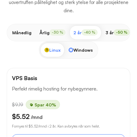
uovertruffen pålitelighet og sterk ytelse for alle prosjektene
dine.
Månedlig
Årlig
2 år
3 år
-30 %
-40 %
-50 %
Linux
Windows
VPS Basis
Perfekt rimelig hosting for nybegynnere.
$9.19
Spar 40%
$5.52
/mnd
Fornyes til
$5.52
/mnd i 2 år. Kan avbrytes når som helst.