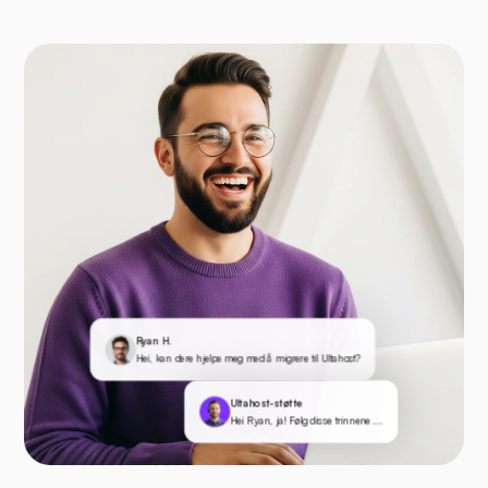
Ryan H.
Hei, kan dere hjelpe meg med å migrere til Ultahost?
Ultahost-støtte
Hei Ryan, ja! Følg disse trinnene ...