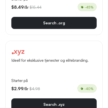
$8.49
/år
$15.44
-45%
Search .org
xyz
Ideell for eksklusive tjenester og elitebranding.
Starter på
$2.99
/år
$4.98
-40%
Search .xyz