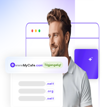
www
MyCafe
.com
Tilgjengelig!
.nett
.org
.nett