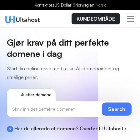
Kontakt oss
US Dollar
$
Norwegian
Norsk
KUNDEOMRÅDE
Gjør krav på ditt perfekte
domene i dag
Start din online reise med raske AI-domeneideer og
rimelige priser.
Søk etter domene
Search
Har du allerede et domene? Overfør til Ultahost